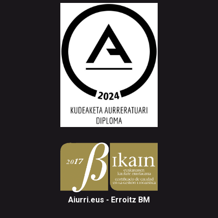
Aiurri.eus - Erroitz BM