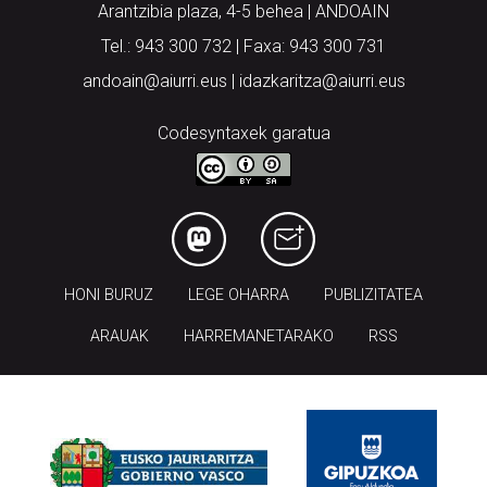
Arantzibia plaza, 4-5 behea | ANDOAIN
Tel.: 943 300 732 | Faxa: 943 300 731
andoain@aiurri.eus | idazkaritza@aiurri.eus
Codesyntaxek garatua
HONI BURUZ
LEGE OHARRA
PUBLIZITATEA
ARAUAK
HARREMANETARAKO
RSS