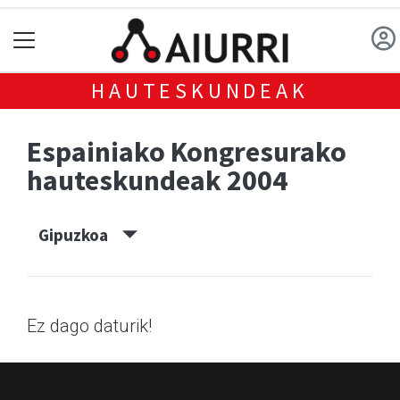
HAUTESKUNDEAK
Espainiako Kongresurako
hauteskundeak 2004
Gipuzkoa
Ez dago daturik!