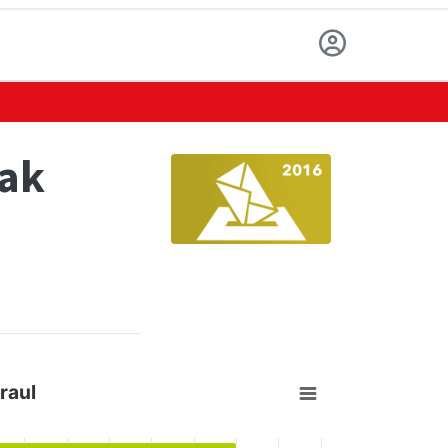
eak
raul