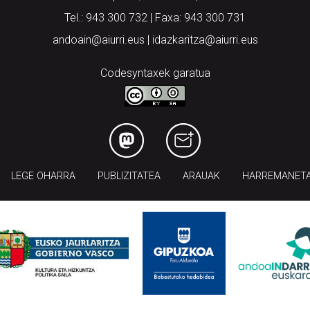
Tel.: 943 300 732 | Faxa: 943 300 731
andoain@aiurri.eus | idazkaritza@aiurri.eus
Codesyntaxek garatua
LEGE OHARRA
PUBLIZITATEA
ARAUAK
HARREMANET