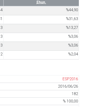
Ehun.
44
%44,90
31
%31,63
13
%13,27
3
%3,06
3
%3,06
2
%2,04
ESP2016
2016/06/26
182
% 100,00