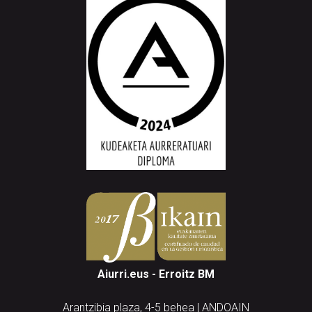
Aiurri.eus - Erroitz BM
Arantzibia plaza, 4-5 behea | ANDOAIN