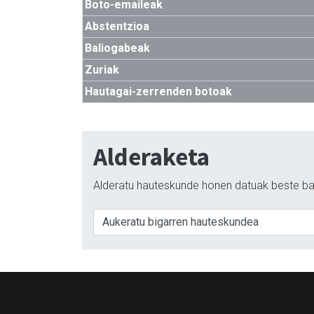
Boto-emaileak
Abstentzioa
Baliogabeak
Zuriak
Hautagai-zerrenden botoak
Alderaketa
Alderatu hauteskunde honen datuak beste ba