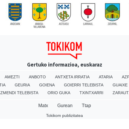
Gertuko informazioa, euskaraz
AMEZTI
ANBOTO
ANTXETA IRRATIA
ATARIA
AZP
TIA
GEURIA
GOIENA
GOIERRI TELEBISTA
GUAIXE
IZMENDI TELEBISTA
ORIO GUKA
TXINTXARRI
ZARAUT
Matx
Gurean
Ttap
Tokikom publizitatea
v16.25.0