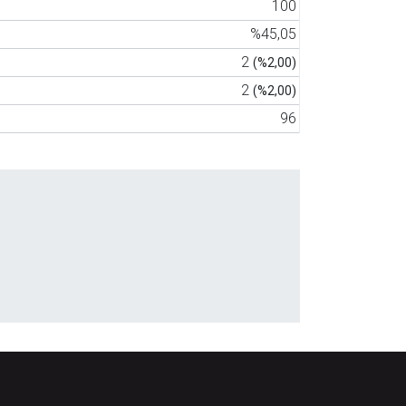
100
%45,05
2
(%2,00)
2
(%2,00)
96