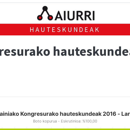
HAUTESKUNDEAK
gresurako hauteskund
ainiako Kongresurako hauteskundeak 2016 - Lar
Boto kopurua - Eskrutinioa: %100,00