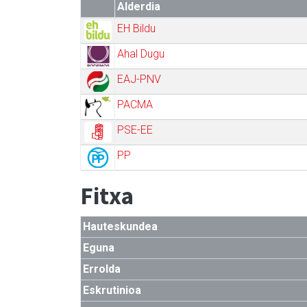
Alderdia
EH Bildu
Ahal Dugu
EAJ-PNV
PACMA
PSE-EE
PP
Fitxa
Hauteskundea
Eguna
Errolda
Eskrutinioa