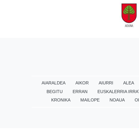
AIARALDEA
AIKOR
AIURRI
ALEA
BEGITU
ERRAN
EUSKALERRIA IRRA
KRONIKA
MAILOPE
NOAUA
O