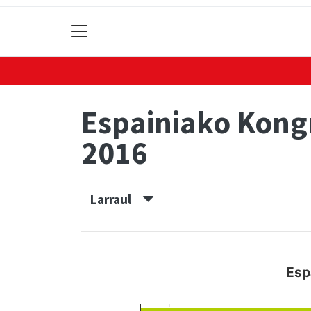
Espainiako Kon
2016
Larraul
Esp