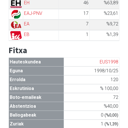
EH
46
%63,89
EAJ-PNV
17
%23,61
EA
7
%9,72
EB
1
%1,39
Fitxa
Hauteskundea
EUS1998
Eguna
1998/10/25
Errolda
120
Eskrutinioa
% 100,00
Boto-emaileak
72
Abstentzioa
%40,00
Baliogabeak
0
(%0,00)
Zuriak
1
(%1,39)