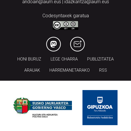
andoain@aiurri.eus | idazkaritza@aiurri.eus
Codesyntaxek garatua
HONI BURUZ
LEGE OHARRA
PUBLIZITATEA
ARAUAK
HARREMANETARAKO
RSS