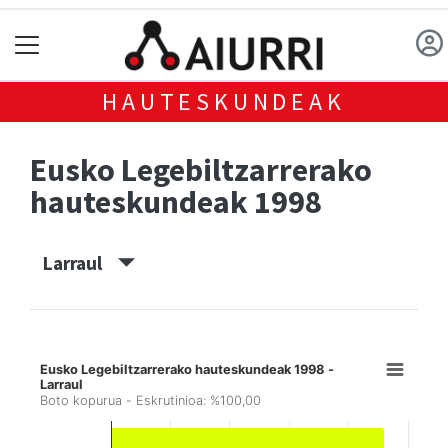
HAUTESKUNDEAK
Eusko Legebiltzarrerako
hauteskundeak 1998
Larraul
Eusko Legebiltzarrerako hauteskundeak 1998 -
Larraul
Boto kopurua - Eskrutinioa: %100,00