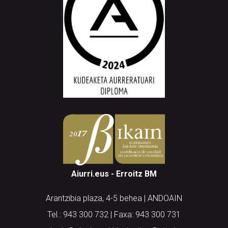
Aiurri.eus - Erroitz BM
Arantzibia plaza, 4-5 behea | ANDOAIN
Tel.: 943 300 732 | Faxa: 943 300 731