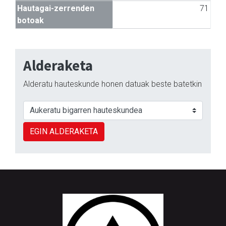
Hautagai-zerrenden
71
botoak
Alderaketa
Alderatu hauteskunde honen datuak beste batetkin
EGIN ALDERAKETA