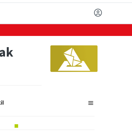
eak
il