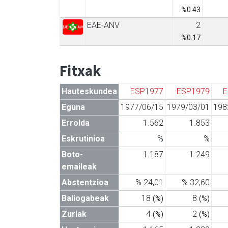
%0.43
EAE-ANV
2
%0.17
Fitxak
Hauteskundea
ESP1977
ESP1979
E
Eguna
1977/06/15
1979/03/01
198
Errolda
1.562
1.853
Eskrutinioa
%
%
Boto-
1.187
1.249
emaileak
Abstentzioa
% 24,01
% 32,60
Baliogabeak
18
8
(%)
(%)
Zuriak
4
2
(%)
(%)