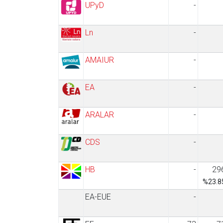
UPyD
-
Ln
-
AMAIUR
-
EA
-
ARALAR
-
CDS
-
HB
-
29
%23.8
EA-EUE
-