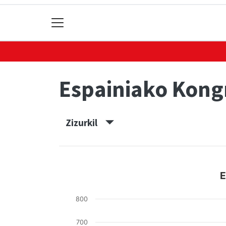
Espainiako Kon
Zizurkil
E
800
700