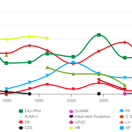
1990
1995
2000
2005
EAJ-PNV
SUMAR
PP
PUM+J
Elkarrekin Podemos
C´
EB
UPyD
Ln
CDS
HB
AP