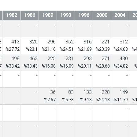
1982
1986
1989
1993
1996
2000
2004
2
-
-
-
-
-
-
-
-
8
413
320
296
352
316
221
312
5
%27.72
%23.1
%21.16
%24.51
%21.69
%23.39
%24.68
%4
1
498
463
225
231
293
271
430
7
%33.42
%33.43
%16.08
%16.09
%20.11
%28.68
%34.02
%
-
-
-
-
-
-
-
-
-
-
-
36
83
133
228
149
%2.57
%5.78
%9.13
%24.13
%11.79
%1
-
-
-
-
-
-
-
-
-
-
-
-
-
-
-
-