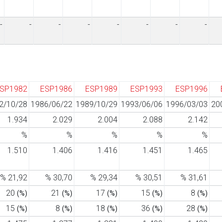
-
-
-
-
-
-
-
-
SP1982
ESP1986
ESP1989
ESP1993
ESP1996
2/10/28
1986/06/22
1989/10/29
1993/06/06
1996/03/03
20
1.934
2.029
2.004
2.088
2.142
%
%
%
%
%
1.510
1.406
1.416
1.451
1.465
% 21,92
% 30,70
% 29,34
% 30,51
% 31,61
20
21
17
15
8
(%)
(%)
(%)
(%)
(%)
15
8
18
36
28
(%)
(%)
(%)
(%)
(%)