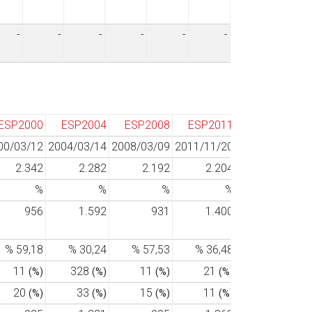
-
-
-
-
-
-
ESP2000
ESP2004
ESP2008
ESP2011
ESP15
00/03/12
2004/03/14
2008/03/09
2011/11/20
2015/12/20
2
2.342
2.282
2.192
2.204
2.255
%
%
%
%
%
956
1.592
931
1.400
1.503
% 59,18
% 30,24
% 57,53
% 36,48
% 33,35
11
328
11
21
9
(%)
(%)
(%)
(%)
(%)
20
33
15
11
17
(%)
(%)
(%)
(%)
(%)