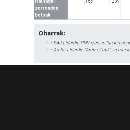
Hautagai-
1.165
1.239
zerrenden
botoak
Oharrak:
* EAJ alderdia PNV izen soilarekin aur
* Aralar alderdia "Aralar Zutik" izena