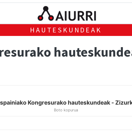
HAUTESKUNDEAK
gresurako hauteskund
spainiako Kongresurako hauteskundeak - Zizurk
Boto kopurua