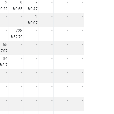
2
9
7
-
-
-
0.22
%0.65
%0.47
-
-
1
-
-
-
%0.07
-
728
-
-
-
-
%52.79
65
-
-
-
-
-
7.07
34
-
-
-
-
-
%3.7
-
-
-
-
-
-
-
-
-
-
-
-
-
-
-
-
-
-