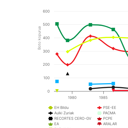
600
500
Boto kopurua
400
300
200
100
0
1980
1985
EH Bildu
PSE-EE
Aulki Zuriak
PACMA
RECORTES CERO-GV
PCPE
EA
ARALAR