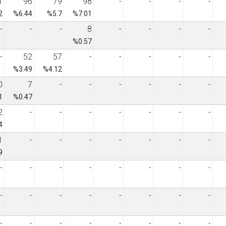
1
96
79
98
-
-
-
-
2
%6.44
%5.7
%7.01
-
-
-
8
-
-
-
-
%0.57
-
52
57
-
-
-
-
-
%3.49
%4.12
0
7
-
-
-
-
-
-
1
%0.47
2
-
-
-
-
-
-
-
4
1
-
-
-
-
-
-
-
9
-
-
-
-
-
-
-
-
-
-
-
-
-
-
-
-
-
-
-
-
-
-
-
-