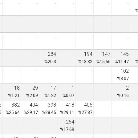
-
-
-
-
-
-
-
-
%
-
-
-
-
-
-
-
-
-
-
-
-
-
-
-
-
-
-
-
284
-
194
147
145
%20.3
%13.32
%15.56
%11.47
%
-
-
-
-
-
-
-
102
%8.07
-
18
29
17
1
-
-
2
%1.21
%2.09
%1.22
%0.07
%0.16
6
382
404
398
418
406
-
-
5
%25.64
%29.17
%28.45
%29.11
%27.87
-
-
-
-
254
-
-
-
%17.69