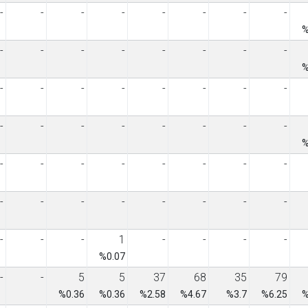
-
-
-
-
-
-
-
-
%
-
-
-
-
-
-
-
-
%
-
-
-
-
-
-
-
-
-
-
-
-
-
-
-
-
%
-
-
-
-
-
-
-
-
-
-
-
-
-
-
-
-
-
-
-
1
-
-
-
-
%0.07
-
-
5
5
37
68
35
79
%0.36
%0.36
%2.58
%4.67
%3.7
%6.25
%