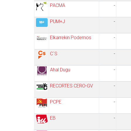
PACMA
-
PUM+J
-
Elkarrekin Podemos
-
C´S
-
Ahal Dugu
-
RECORTES CERO-GV
-
PCPE
-
EB
-