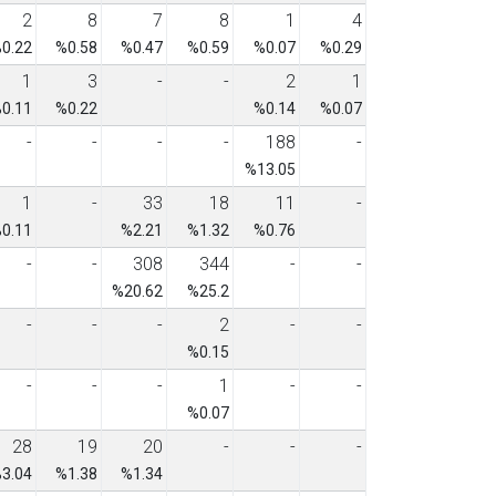
2
8
7
8
1
4
0.22
%0.58
%0.47
%0.59
%0.07
%0.29
1
3
-
-
2
1
0.11
%0.22
%0.14
%0.07
-
-
-
-
188
-
%13.05
1
-
33
18
11
-
0.11
%2.21
%1.32
%0.76
-
-
308
344
-
-
%20.62
%25.2
-
-
-
2
-
-
%0.15
-
-
-
1
-
-
%0.07
28
19
20
-
-
-
3.04
%1.38
%1.34