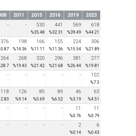
008
2011
2015
2016
2019
2023
-
-
530
441
569
618
%35.48
%32.31
%39.49
%44.21
376
198
166
155
224
306
0.87
%14.36
%11.11
%11.36
%15.54
%21.89
264
268
320
296
381
277
28.7
%19.43
%21.42
%21.68
%26.44
%19.81
-
-
-
-
-
102
%7.3
118
126
85
89
46
63
2.83
%9.14
%5.69
%6.52
%3.19
%4.51
-
-
-
-
11
11
%0.76
%0.79
-
-
-
-
2
6
%0.14
%0.43