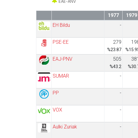
EAE-ANV
1977
1979
EH Bildu
-
PSE-EE
279
19
%23.87
%15.9
EAJ-PNV
505
38
%43.2
%30.
SUMAR
-
PP
-
VOX
-
Aulki Zuriak
-