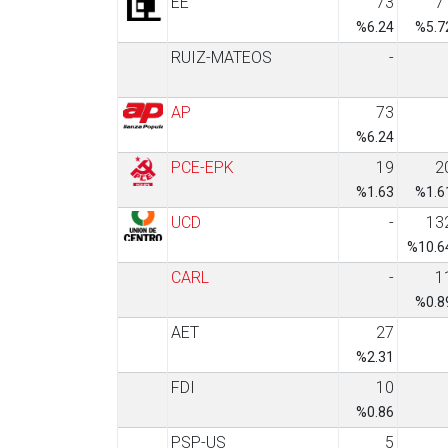
EE
73
7
%6.24
%5.7
RUIZ-MATEOS
-
AP
73
%6.24
PCE-EPK
19
2
%1.63
%1.6
UCD
-
13
%10.6
CARL
-
1
%0.8
AET
27
%2.31
FDI
10
%0.86
PSP-US
5