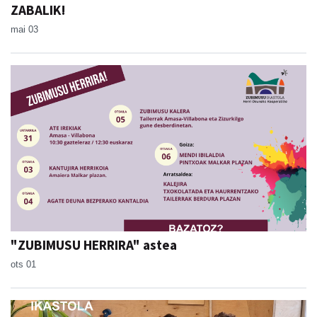
ZABALIK!
mai 03
"ZUBIMUSU HERRIRA" astea
ots 01