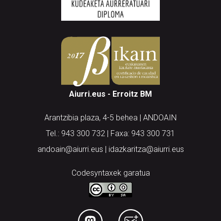
Aiurri.eus - Erroitz BM
Arantzibia plaza, 4-5 behea | ANDOAIN
Tel.: 943 300 732 | Faxa: 943 300 731
andoain@aiurri.eus | idazkaritza@aiurri.eus
Codesyntaxek garatua