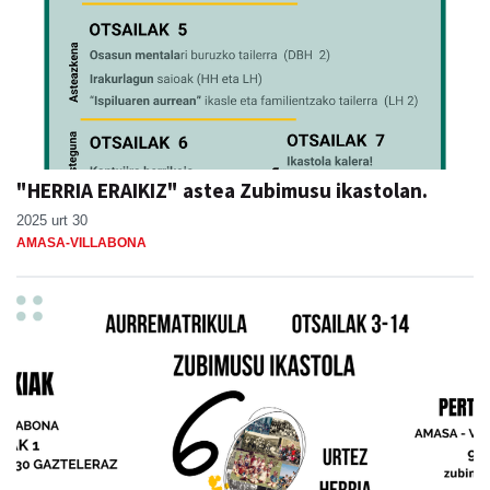
"HERRIA ERAIKIZ" astea Zubimusu ikastolan.
2025 urt 30
AMASA-VILLABONA