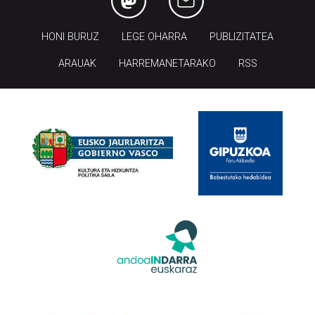
HONI BURUZ
LEGE OHARRA
PUBLIZITATEA
ARAUAK
HARREMANETARAKO
RSS