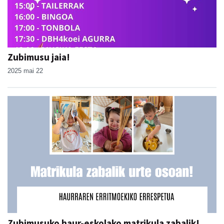
Zubimusu jaia!
2025 mai 22
Zubimusuko haur-eskolako matrikula zabalik!