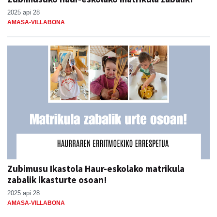
2025 api 28
AMASA-VILLABONA
Zubimusu Ikastola Haur-eskolako matrikula
zabalik ikasturte osoan!
2025 api 28
AMASA-VILLABONA