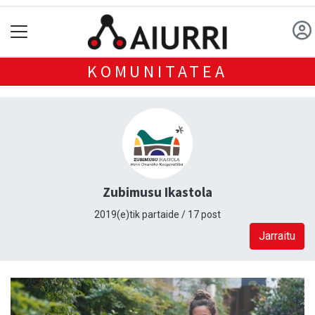
KOMUNITATEA
Zubimusu Ikastola
2019(e)tik partaide / 17 post
Jarraitu