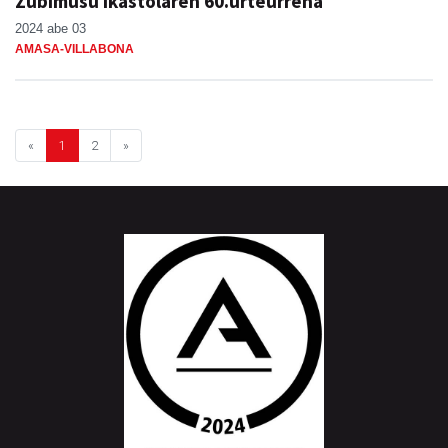
Zubimusu ikastolaren 60.urteurrena
2024 abe 03
AMASA-VILLABONA
«
1
2
»