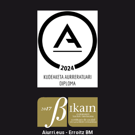
Aiurri.eus - Erroitz BM