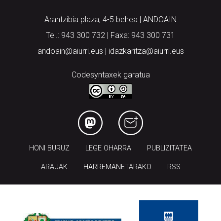
Arantzibia plaza, 4-5 behea | ANDOAIN
Tel.: 943 300 732 | Faxa: 943 300 731
andoain@aiurri.eus | idazkaritza@aiurri.eus
Codesyntaxek garatua
HONI BURUZ
LEGE OHARRA
PUBLIZITATEA
ARAUAK
HARREMANETARAKO
RSS