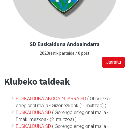
SD Euskalduna Andoaindarra
2023(e)tik partaide / 0 post
Jarraitu
Klubeko taldeak
EUSKALDUNA ANDOAINDARRA SD
( Ohorezko
erregional maila - Gizonezkoak (1. multzoa) )
EUSKALDUNA SD
( Gorengo erregional maila -
Emakumezkoak (2. multzoa) )
EUSKALDUNA SD
( Gorengo erregional maila -