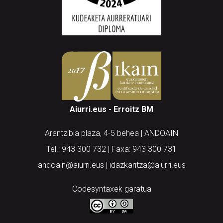
Aiurri.eus - Erroitz BM
Arantzibia plaza, 4-5 behea | ANDOAIN
Tel.: 943 300 732 | Faxa: 943 300 731
andoain@aiurri.eus | idazkaritza@aiurri.eus
Codesyntaxek garatua