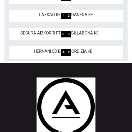
LAZKAO KE
DANENA KE
4
2
SEGURA AIZKORRI FT
BILLABONA KE
5
3
HERNANI CD B
ORDIZIA KE
4
2