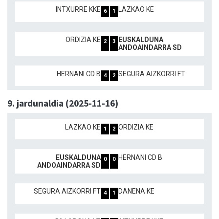
INTXURRE KKE
LAZKAO KE
6
1
ORDIZIA KE
EUSKALDUNA
2
3
ANDOAINDARRA SD
HERNANI CD B
SEGURA AIZKORRI FT
4
2
9. jardunaldia (2025-11-16)
LAZKAO KE
ORDIZIA KE
1
2
EUSKALDUNA
HERNANI CD B
0
0
ANDOAINDARRA SD
SEGURA AIZKORRI FT
DANENA KE
4
1