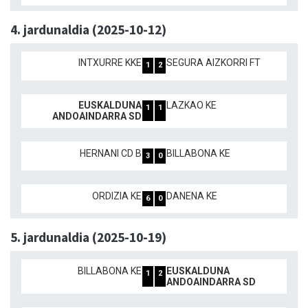
4. jardunaldia (2025-10-12)
INTXURRE KKE
SEGURA AIZKORRI FT
1
2
EUSKALDUNA
LAZKAO KE
1
1
ANDOAINDARRA SD
HERNANI CD B
BILLABONA KE
3
0
ORDIZIA KE
DANENA KE
6
0
5. jardunaldia (2025-10-19)
BILLABONA KE
EUSKALDUNA
1
2
ANDOAINDARRA SD