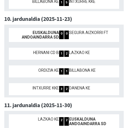
BILLABONA KE
INTXURRE KKE
1
5
10. jardunaldia (2025-11-23)
EUSKALDUNA
SEGURA AIZKORRI FT
0
0
ANDOAINDARRA SD
HERNANI CD B
LAZKAO KE
1
2
ORDIZIA KE
BILLABONA KE
1
1
INTXURRE KKE
DANENA KE
3
2
11. jardunaldia (2025-11-30)
LAZKAO KE
EUSKALDUNA
2
2
ANDOAINDARRA SD