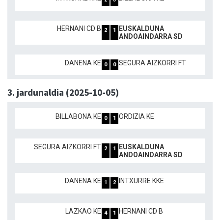
2
3
HERNANI CD B
EUSKALDUNA
2
1
ANDOAINDARRA SD
DANENA KE
SEGURA AIZKORRI FT
0
0
3. jardunaldia (2025-10-05)
BILLABONA KE
ORDIZIA KE
0
1
SEGURA AIZKORRI FT
EUSKALDUNA
2
1
ANDOAINDARRA SD
DANENA KE
INTXURRE KKE
1
2
LAZKAO KE
HERNANI CD B
4
1