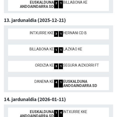
EUSKALDUNA
BILLABONA KE
2
1
ANDOAINDARRA SD
13. jardunaldia (2025-12-21)
INTXURRE KKE
HERNANI CD B
3
1
BILLABONA KE
LAZKAO KE
1
1
ORDIZIA KE
SEGURA AIZKORRI FT
3
1
DANENA KE
EUSKALDUNA
4
1
ANDOAINDARRA SD
14. jardunaldia (2026-01-11)
EUSKALDUNA
INTXURRE KKE
1
4
ANDOAINDARRA SD