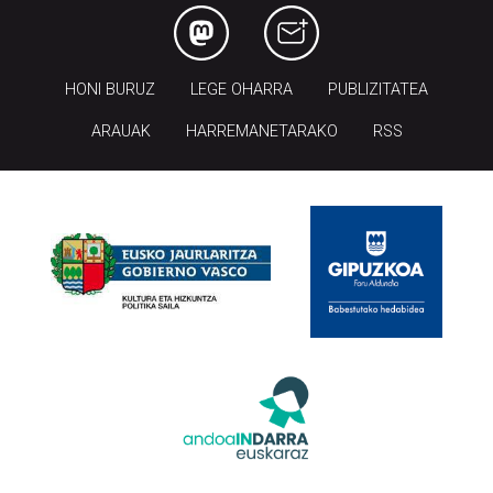
HONI BURUZ
LEGE OHARRA
PUBLIZITATEA
ARAUAK
HARREMANETARAKO
RSS