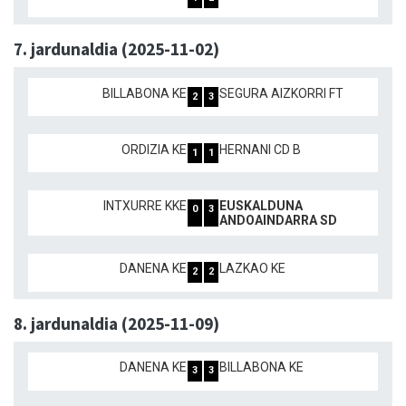
7. jardunaldia (2025-11-02)
BILLABONA KE
SEGURA AIZKORRI FT
2
3
ORDIZIA KE
HERNANI CD B
1
1
INTXURRE KKE
EUSKALDUNA
0
3
ANDOAINDARRA SD
DANENA KE
LAZKAO KE
2
2
8. jardunaldia (2025-11-09)
DANENA KE
BILLABONA KE
3
3