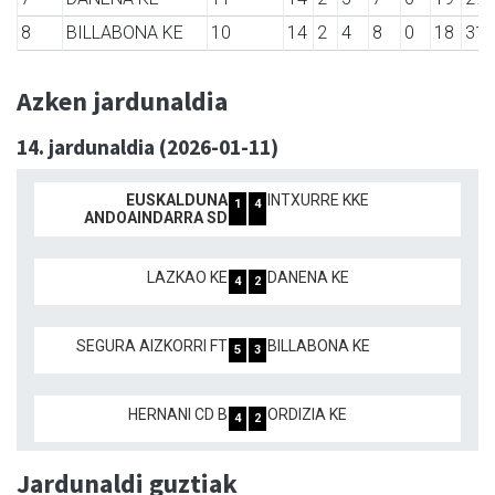
8
BILLABONA KE
10
14
2
4
8
0
18
31
Azken jardunaldia
14. jardunaldia (2026-01-11)
EUSKALDUNA
INTXURRE KKE
1
4
ANDOAINDARRA SD
LAZKAO KE
DANENA KE
4
2
SEGURA AIZKORRI FT
BILLABONA KE
5
3
HERNANI CD B
ORDIZIA KE
4
2
Jardunaldi guztiak