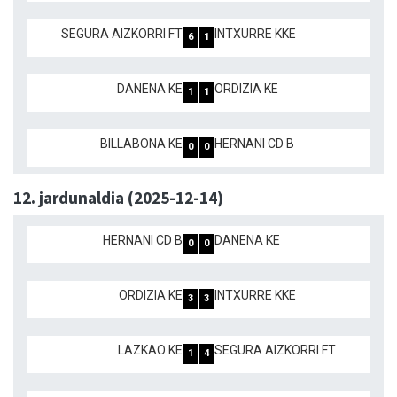
SEGURA AIZKORRI FT
INTXURRE KKE
6
1
DANENA KE
ORDIZIA KE
1
1
BILLABONA KE
HERNANI CD B
0
0
12. jardunaldia (2025-12-14)
HERNANI CD B
DANENA KE
0
0
ORDIZIA KE
INTXURRE KKE
3
3
LAZKAO KE
SEGURA AIZKORRI FT
1
4