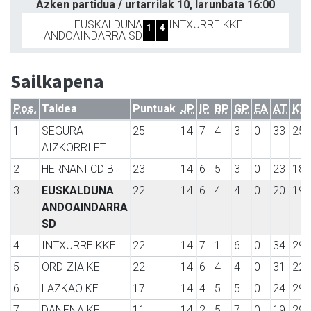
Azken partidua / urtarrilak 10, larunbata 16:00
EUSKALDUNA
INTXURRE KKE
1
4
ANDOAINDARRA SD
Sailkapena
Pos.
Taldea
Puntuak
JP
IP
BP
GP
EA
AT
KT
1
SEGURA
25
14
7
4
3
0
33
25
AIZKORRI FT
2
HERNANI CD B
23
14
6
5
3
0
23
18
3
EUSKALDUNA
22
14
6
4
4
0
20
19
ANDOAINDARRA
SD
4
INTXURRE KKE
22
14
7
1
6
0
34
29
5
ORDIZIA KE
22
14
6
4
4
0
31
22
6
LAZKAO KE
17
14
4
5
5
0
24
29
7
DANENA KE
11
14
2
5
7
0
19
29