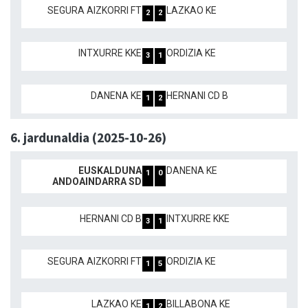
SEGURA AIZKORRI FT
LAZKAO KE
2
2
INTXURRE KKE
ORDIZIA KE
3
1
DANENA KE
HERNANI CD B
1
2
6. jardunaldia (2025-10-26)
EUSKALDUNA
DANENA KE
1
0
ANDOAINDARRA SD
HERNANI CD B
INTXURRE KKE
3
1
SEGURA AIZKORRI FT
ORDIZIA KE
1
5
LAZKAO KE
BILLABONA KE
1
2