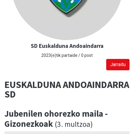
SD Euskalduna Andoaindarra
2023(e)tik partaide / 0 post
Jarraitu
EUSKALDUNA ANDOAINDARRA
SD
Jubenilen ohorezko maila -
Gizonezkoak
(3. multzoa)