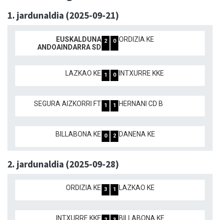
1. jardunaldia (2025-09-21)
EUSKALDUNA
ORDIZIA KE
2
0
ANDOAINDARRA SD
LAZKAO KE
INTXURRE KKE
1
0
SEGURA AIZKORRI FT
HERNANI CD B
1
1
BILLABONA KE
DANENA KE
0
2
2. jardunaldia (2025-09-28)
ORDIZIA KE
LAZKAO KE
3
1
INTXURRE KKE
BILLABONA KE