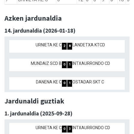
Azken jardunaldia
14. jardunaldia (2026-01-18)
URNIETA KE C
LANDETXA KTCD
2
8
MUNDAIZ SCD B
INTXAURRONDO CD
0
1
DANENA KE C
OSTADAR SKT C
0
1
Jardunaldi guztiak
1. jardunaldia (2025-09-28)
URNIETA KE C
INTXAURRONDO CD
0
3