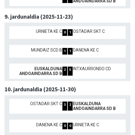
ANDOAINDARRA SD B
9. jardunaldia (2025-11-23)
URNIETA KE C
OSTADAR SKT C
0
1
MUNDAIZ SCD B
DANENA KE C
1
1
EUSKALDUNA
INTXAURRONDO CD
2
5
ANDOAINDARRA SD B
10. jardunaldia (2025-11-30)
OSTADAR SKT C
EUSKALDUNA
3
2
ANDOAINDARRA SD B
DANENA KE C
URNIETA KE C
0
0