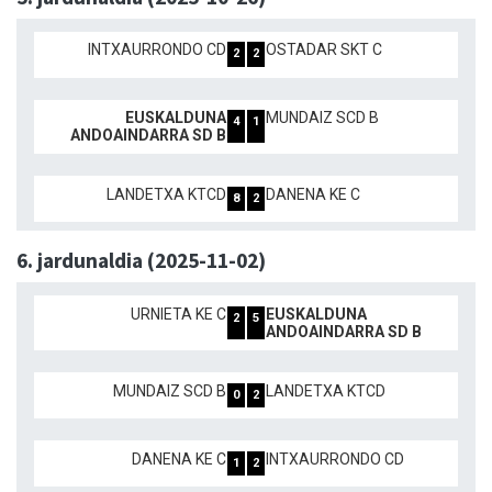
INTXAURRONDO CD
OSTADAR SKT C
2
2
EUSKALDUNA
MUNDAIZ SCD B
4
1
ANDOAINDARRA SD B
LANDETXA KTCD
DANENA KE C
8
2
6. jardunaldia (2025-11-02)
URNIETA KE C
EUSKALDUNA
2
5
ANDOAINDARRA SD B
MUNDAIZ SCD B
LANDETXA KTCD
0
2
DANENA KE C
INTXAURRONDO CD
1
2