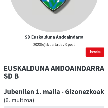
SD Euskalduna Andoaindarra
2023(e)tik partaide / 0 post
Jarraitu
EUSKALDUNA ANDOAINDARRA
SD B
Jubenilen 1. maila - Gizonezkoak
(6. multzoa)