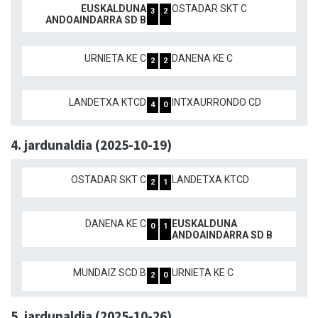
EUSKALDUNA
OSTADAR SKT C
3
2
ANDOAINDARRA SD B
URNIETA KE C
DANENA KE C
2
2
LANDETXA KTCD
INTXAURRONDO CD
4
0
4. jardunaldia (2025-10-19)
OSTADAR SKT C
LANDETXA KTCD
2
1
DANENA KE C
EUSKALDUNA
0
1
ANDOAINDARRA SD B
MUNDAIZ SCD B
URNIETA KE C
2
0
5. jardunaldia (2025-10-26)