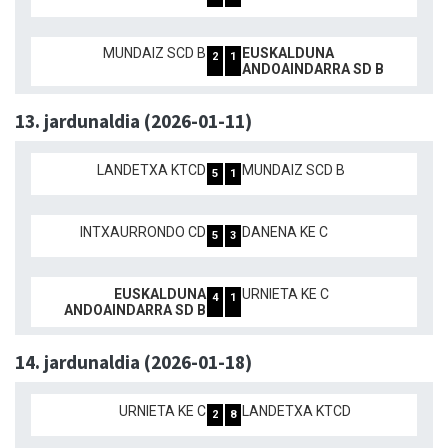
MUNDAIZ SCD B
EUSKALDUNA
2
1
ANDOAINDARRA SD B
13. jardunaldia (2026-01-11)
LANDETXA KTCD
MUNDAIZ SCD B
5
1
INTXAURRONDO CD
DANENA KE C
5
3
EUSKALDUNA
URNIETA KE C
4
1
ANDOAINDARRA SD B
14. jardunaldia (2026-01-18)
URNIETA KE C
LANDETXA KTCD
2
8