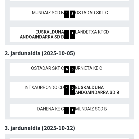
MUNDAIZ SCD B
OSTADAR SKT C
1
3
EUSKALDUNA
LANDETXA KTCD
1
1
ANDOAINDARRA SD B
2. jardunaldia (2025-10-05)
OSTADAR SKT C
URNIETA KE C
6
6
INTXAURRONDO CD
EUSKALDUNA
1
0
ANDOAINDARRA SD B
DANENA KE C
MUNDAIZ SCD B
1
1
3. jardunaldia (2025-10-12)