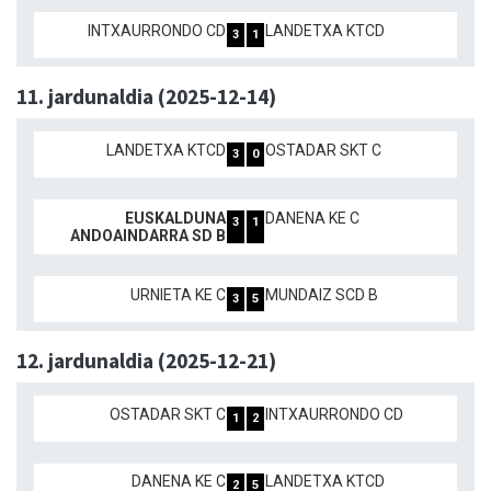
INTXAURRONDO CD
LANDETXA KTCD
3
1
11. jardunaldia (2025-12-14)
LANDETXA KTCD
OSTADAR SKT C
3
0
EUSKALDUNA
DANENA KE C
3
1
ANDOAINDARRA SD B
URNIETA KE C
MUNDAIZ SCD B
3
5
12. jardunaldia (2025-12-21)
OSTADAR SKT C
INTXAURRONDO CD
1
2
DANENA KE C
LANDETXA KTCD
2
5