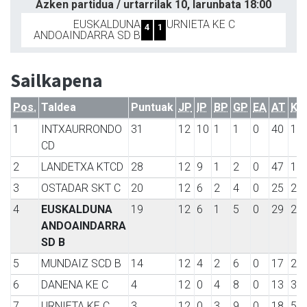
Azken partidua / urtarrilak 10, larunbata 18:00
EUSKALDUNA
URNIETA KE C
4
1
ANDOAINDARRA SD B
Sailkapena
Pos.
Taldea
Puntuak
JP
IP
BP
GP
EA
AT
KT
1
INTXAURRONDO
31
12
10
1
1
0
40
16
CD
2
LANDETXA KTCD
28
12
9
1
2
0
47
17
3
OSTADAR SKT C
20
12
6
2
4
0
25
22
4
EUSKALDUNA
19
12
6
1
5
0
29
24
ANDOAINDARRA
SD B
5
MUNDAIZ SCD B
14
12
4
2
6
0
17
27
6
DANENA KE C
4
12
0
4
8
0
13
33
7
URNIETA KE C
3
12
0
3
9
0
18
50