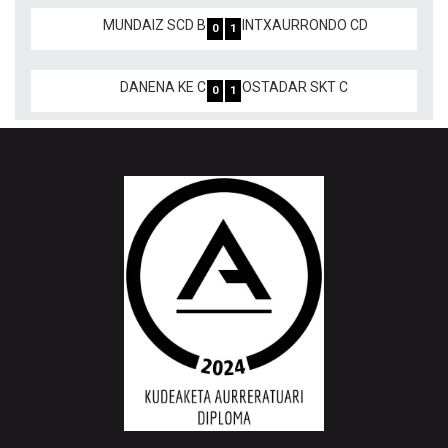
MUNDAIZ SCD B
INTXAURRONDO CD
0
1
DANENA KE C
OSTADAR SKT C
0
1