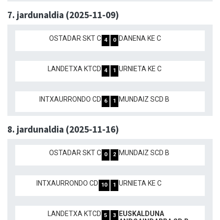
7. jardunaldia (2025-11-09)
OSTADAR SKT C
DANENA KE C
4
0
LANDETXA KTCD
URNIETA KE C
4
1
INTXAURRONDO CD
MUNDAIZ SCD B
6
1
8. jardunaldia (2025-11-16)
OSTADAR SKT C
MUNDAIZ SCD B
0
2
INTXAURRONDO CD
URNIETA KE C
10
1
LANDETXA KTCD
EUSKALDUNA
5
3