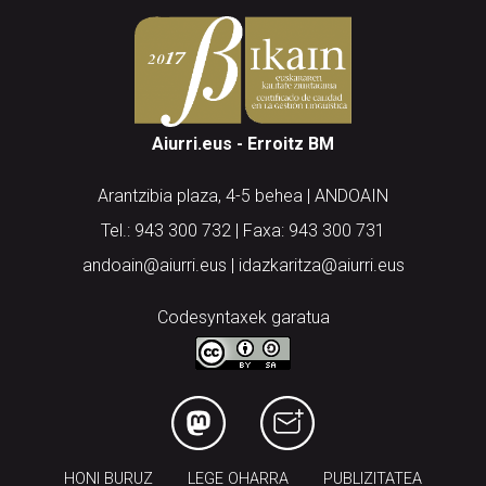
Aiurri.eus - Erroitz BM
Arantzibia plaza, 4-5 behea | ANDOAIN
Tel.: 943 300 732 | Faxa: 943 300 731
andoain@aiurri.eus | idazkaritza@aiurri.eus
Codesyntaxek garatua
HONI BURUZ
LEGE OHARRA
PUBLIZITATEA