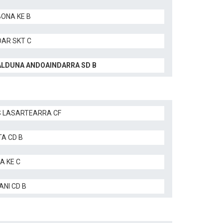
BONA KE B
AR SKT C
LDUNA ANDOAINDARRA SD B
 LASARTEARRA CF
TA CD B
A KE C
ANI CD B