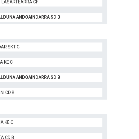
 LASARTEARRA CF
LDUNA ANDOAINDARRA SD B
AR SKT C
A KE C
LDUNA ANDOAINDARRA SD B
NI CD B
A KE C
TA CD B