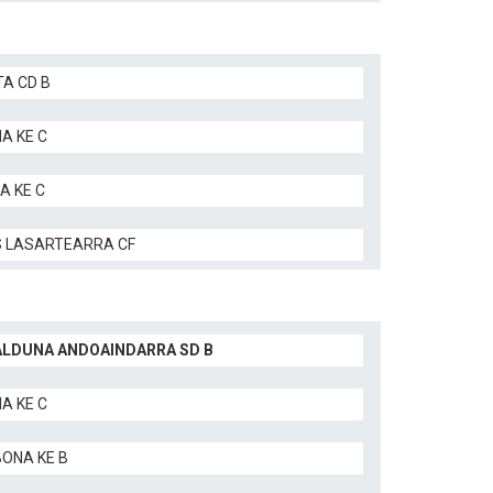
TA CD B
A KE C
A KE C
 LASARTEARRA CF
LDUNA ANDOAINDARRA SD B
A KE C
BONA KE B