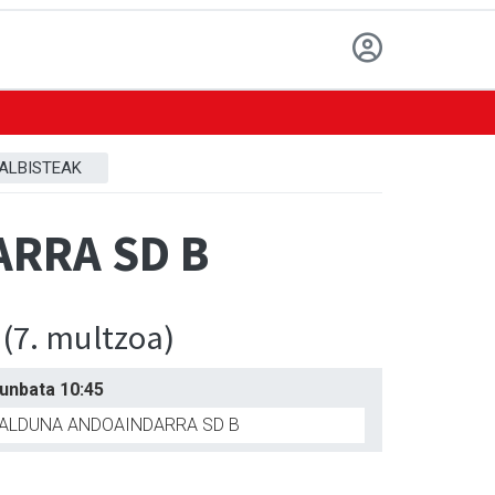
ALBISTEAK
RRA SD B
k
(7. multzoa)
runbata 10:45
ALDUNA ANDOAINDARRA SD B