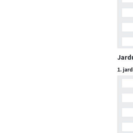
Jard
1. jar