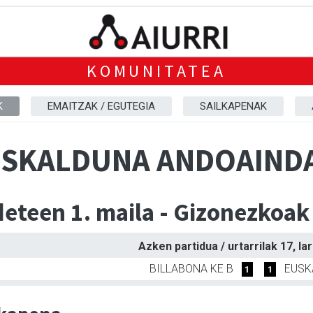
KOMUNITATEA
K
EMAITZAK / EGUTEGIA
SAILKAPENAK
SKALDUNA ANDOAINDA
eteen 1. maila - Gizonezkoa
Azken partidua / urtarrilak 17, la
BILLABONA KE B
EUSK
1
1