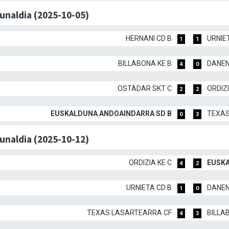
dunaldia (2025-10-05)
HERNANI CD B
URNIE
1
1
BILLABONA KE B
DANEN
4
0
OSTADAR SKT C
ORDIZI
2
2
EUSKALDUNA ANDOAINDARRA SD B
TEXAS
0
3
dunaldia (2025-10-12)
ORDIZIA KE C
EUSKA
4
2
URNIETA CD B
DANEN
1
0
TEXAS LASARTEARRA CF
BILLA
4
3