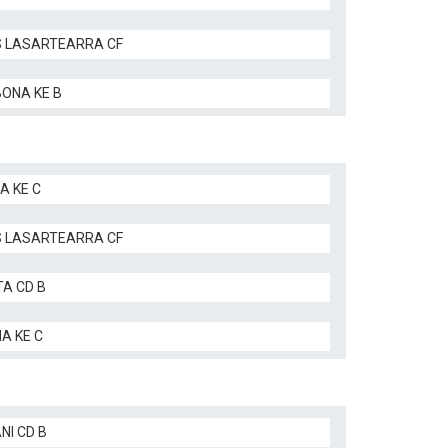
 LASARTEARRA CF
BONA KE B
A KE C
 LASARTEARRA CF
TA CD B
A KE C
NI CD B