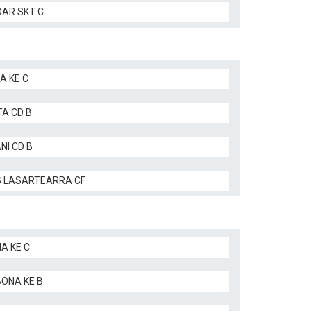
AR SKT C
A KE C
TA CD B
NI CD B
 LASARTEARRA CF
A KE C
BONA KE B