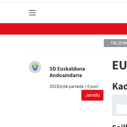
TALDEA
EU
SD Euskalduna
Andoaindarra
Kad
2023(e)tik partaide / 0 post
Jarraitu