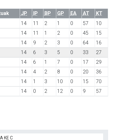
tuak
JP
IP
BP
GP
EA
AT
KT
14
11
2
1
0
57
10
14
11
1
2
0
45
15
14
9
2
3
0
64
16
14
6
3
5
0
33
27
14
6
1
7
0
17
29
14
4
2
8
0
20
36
14
1
3
10
0
15
70
14
0
2
12
0
9
57
A KE C