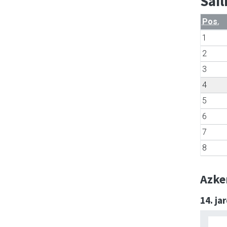
Sai
Pos.
1
2
3
4
5
6
7
8
Azke
14. ja