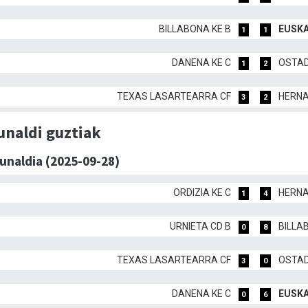
BILLABONA KE B
EUSKA
1
1
DANENA KE C
OSTAD
1
2
TEXAS LASARTEARRA CF
HERNA
3
2
unaldi guztiak
dunaldia (2025-09-28)
ORDIZIA KE C
HERNA
1
4
URNIETA CD B
BILLA
0
8
TEXAS LASARTEARRA CF
OSTAD
3
0
DANENA KE C
EUSKA
0
6