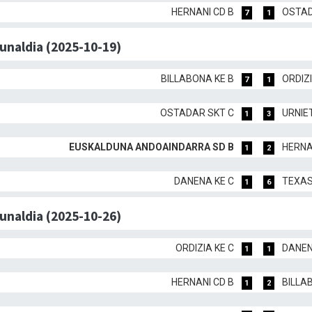
HERNANI CD B
OSTAD
7
1
dunaldia (2025-10-19)
BILLABONA KE B
ORDIZI
7
1
OSTADAR SKT C
URNIE
1
3
EUSKALDUNA ANDOAINDARRA SD B
HERNA
1
2
DANENA KE C
TEXAS
1
6
dunaldia (2025-10-26)
ORDIZIA KE C
DANEN
1
1
HERNANI CD B
BILLA
1
2