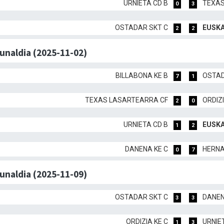
URNIETA CD B
TEXAS
0
3
OSTADAR SKT C
EUSKA
2
2
dunaldia (2025-11-02)
BILLABONA KE B
OSTAD
7
1
TEXAS LASARTEARRA CF
ORDIZI
2
0
URNIETA CD B
EUSKA
1
2
DANENA KE C
HERNA
0
7
dunaldia (2025-11-09)
OSTADAR SKT C
DANEN
3
3
ORDIZIA KE C
URNIE
1
3