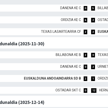
DANENA KE C
BILLA
0
5
ORDIZIA KE C
OSTAD
6
2
TEXAS LASARTEARRA CF
EUSKA
2
2
rdunaldia (2025-11-30)
BILLABONA KE B
TEXAS
2
0
DANENA KE C
URNIE
0
2
EUSKALDUNA ANDOAINDARRA SD B
ORDIZI
2
1
OSTADAR SKT C
HERN
0
12
rdunaldia (2025-12-14)