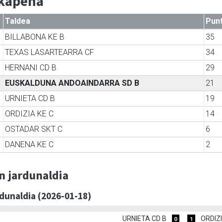
lkapena
Taldea
Pun
BILLABONA KE B
35
TEXAS LASARTEARRA CF
34
HERNANI CD B
29
EUSKALDUNA ANDOAINDARRA SD B
21
URNIETA CD B
19
ORDIZIA KE C
14
OSTADAR SKT C
6
DANENA KE C
2
n jardunaldia
rdunaldia (2026-01-18)
URNIETA CD B
ORDIZI
0
1