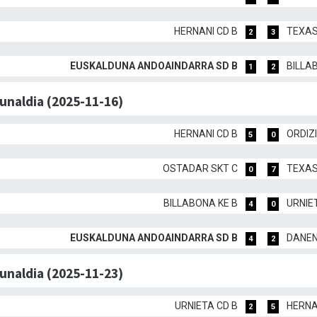
HERNANI CD B
TEXAS
2
3
EUSKALDUNA ANDOAINDARRA SD B
BILLA
1
2
dunaldia (2025-11-16)
HERNANI CD B
ORDIZI
5
0
OSTADAR SKT C
TEXAS
0
7
BILLABONA KE B
URNIE
4
0
EUSKALDUNA ANDOAINDARRA SD B
DANEN
4
2
dunaldia (2025-11-23)
URNIETA CD B
HERNA
2
5