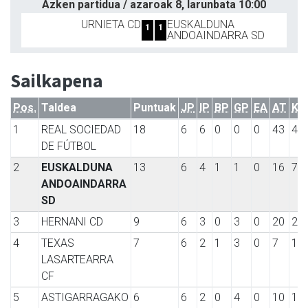
Azken partidua / azaroak 8, larunbata 10:00
URNIETA CD
EUSKALDUNA
1
1
ANDOAINDARRA SD
Sailkapena
Pos.
Taldea
Puntuak
JP
IP
BP
GP
EA
AT
KT
1
REAL SOCIEDAD
18
6
6
0
0
0
43
4
DE FÚTBOL
2
EUSKALDUNA
13
6
4
1
1
0
16
7
ANDOAINDARRA
SD
3
HERNANI CD
9
6
3
0
3
0
20
21
4
TEXAS
7
6
2
1
3
0
7
15
LASARTEARRA
CF
5
ASTIGARRAGAKO
6
6
2
0
4
0
10
18