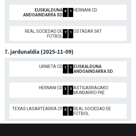
EUSKALDUNA
HERNANI CD
4
1
ANDOAINDARRA SD
REAL SOCIEDAD DE
OSTADAR SKT
7
1
FÚTBOL
7. jardunaldia (2025-11-09)
URNIETA CD
EUSKALDUNA
1
1
ANDOAINDARRA SD
HERNANI CD
ASTIGARRAGAKO
3
2
MUNDARRO FKE
TEXAS LASARTEARRA CF
REAL SOCIEDAD DE
0
3
FÚTBOL