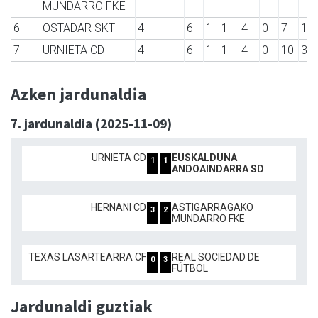
MUNDARRO FKE
6
OSTADAR SKT
4
6
1
1
4
0
7
18
7
URNIETA CD
4
6
1
1
4
0
10
30
Azken jardunaldia
7. jardunaldia (2025-11-09)
URNIETA CD
EUSKALDUNA
1
1
ANDOAINDARRA SD
HERNANI CD
ASTIGARRAGAKO
3
2
MUNDARRO FKE
TEXAS LASARTEARRA CF
REAL SOCIEDAD DE
0
3
FÚTBOL
Jardunaldi guztiak