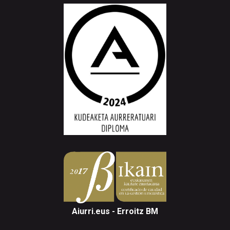
Aiurri.eus - Erroitz BM