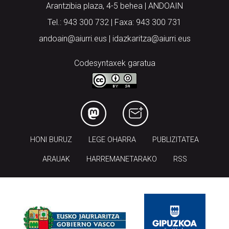
Arantzibia plaza, 4-5 behea | ANDOAIN
Tel.: 943 300 732 | Faxa: 943 300 731
andoain@aiurri.eus | idazkaritza@aiurri.eus
Codesyntaxek garatua
HONI BURUZ
LEGE OHARRA
PUBLIZITATEA
ARAUAK
HARREMANETARAKO
RSS