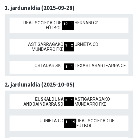
1. jardunaldia (2025-09-28)
REAL SOCIEDAD DE
HERNANI CD
10
1
FÚTBOL
ASTIGARRAGAKO
URNIETA CD
3
2
MUNDARRO FKE
OSTADAR SKT
TEXAS LASARTEARRA CF
1
1
2. jardunaldia (2025-10-05)
EUSKALDUNA
ASTIGARRAGAKO
3
1
ANDOAINDARRA SD
MUNDARRO FKE
URNIETA CD
REAL SOCIEDAD DE
1
14
FÚTBOL