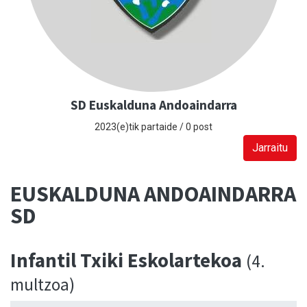
SD Euskalduna Andoaindarra
2023(e)tik partaide / 0 post
Jarraitu
EUSKALDUNA ANDOAINDARRA
SD
Infantil Txiki Eskolartekoa
(4.
multzoa)