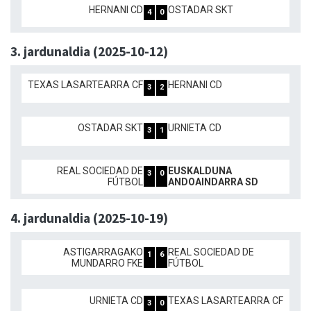
HERNANI CD
OSTADAR SKT
4
0
3. jardunaldia (2025-10-12)
TEXAS LASARTEARRA CF
HERNANI CD
3
2
OSTADAR SKT
URNIETA CD
3
1
REAL SOCIEDAD DE
EUSKALDUNA
3
0
FÚTBOL
ANDOAINDARRA SD
4. jardunaldia (2025-10-19)
ASTIGARRAGAKO
REAL SOCIEDAD DE
1
6
MUNDARRO FKE
FÚTBOL
URNIETA CD
TEXAS LASARTEARRA CF
3
0