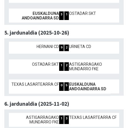
EUSKALDUNA
OSTADAR SKT
3
1
ANDOAINDARRA SD
5. jardunaldia (2025-10-26)
HERNANI CD
URNIETA CD
9
2
OSTADAR SKT
ASTIGARRAGAKO
1
2
MUNDARRO FKE
TEXAS LASARTEARRA CF
EUSKALDUNA
0
5
ANDOAINDARRA SD
6. jardunaldia (2025-11-02)
ASTIGARRAGAKO
TEXAS LASARTEARRA CF
1
3
MUNDARRO FKE