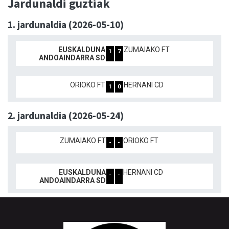
Jardunaldi guztiak
1. jardunaldia (2026-05-10)
EUSKALDUNA
ZUMAIAKO FT
1
7
ANDOAINDARRA SD
ORIOKO FT
HERNANI CD
1
0
2. jardunaldia (2026-05-24)
ZUMAIAKO FT
ORIOKO FT
-
-
EUSKALDUNA
HERNANI CD
-
-
ANDOAINDARRA SD