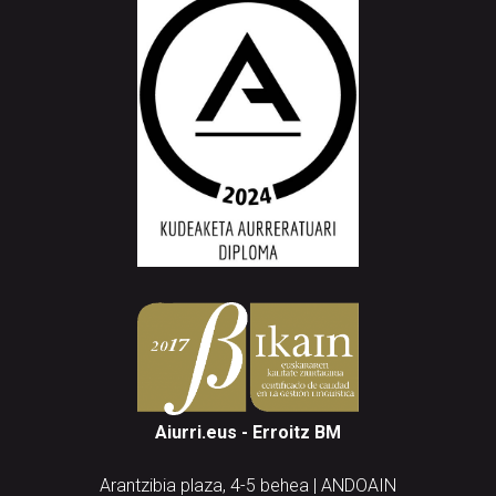
Aiurri.eus - Erroitz BM
Arantzibia plaza, 4-5 behea | ANDOAIN