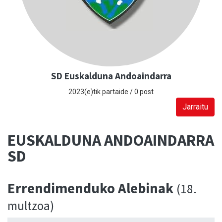
SD Euskalduna Andoaindarra
2023(e)tik partaide / 0 post
Jarraitu
EUSKALDUNA ANDOAINDARRA
SD
Errendimenduko Alebinak
(18.
multzoa)