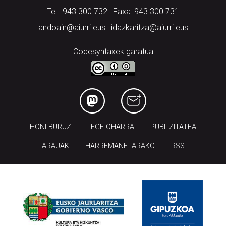
Tel.: 943 300 732 | Faxa: 943 300 731
andoain@aiurri.eus | idazkaritza@aiurri.eus
Codesyntaxek garatua
HONI BURUZ
LEGE OHARRA
PUBLIZITATEA
ARAUAK
HARREMANETARAKO
RSS