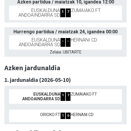
Azken partidua / maiatzak 10, igandea 12:00
EUSKALDUNA
ZUMAIAKO FT
1
7
ANDOAINDARRA SD
Hurrengo partidua / maiatzak 24, igandea 00:00
EUSKALDUNA
HERNANI CD
-
-
ANDOAINDARRA SD
Zelaia: UBITARTE
Azken jardunaldia
1. jardunaldia (2026-05-10)
EUSKALDUNA
ZUMAIAKO FT
1
7
ANDOAINDARRA SD
ORIOKO FT
HERNANI CD
1
0