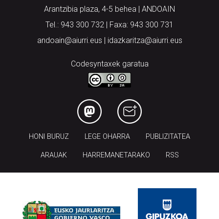
Arantzibia plaza, 4-5 behea | ANDOAIN
Tel.: 943 300 732 | Faxa: 943 300 731
andoain@aiurri.eus | idazkaritza@aiurri.eus
Codesyntaxek garatua
HONI BURUZ
LEGE OHARRA
PUBLIZITATEA
ARAUAK
HARREMANETARAKO
RSS