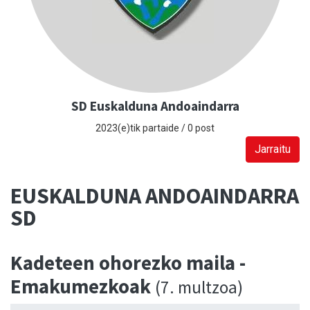
SD Euskalduna Andoaindarra
2023(e)tik partaide / 0 post
Jarraitu
EUSKALDUNA ANDOAINDARRA
SD
Kadeteen ohorezko maila -
Emakumezkoak
(7. multzoa)