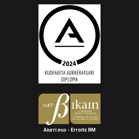
Aiurri.eus - Erroitz BM