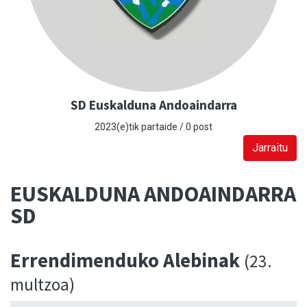
SD Euskalduna Andoaindarra
2023(e)tik partaide / 0 post
Jarraitu
EUSKALDUNA ANDOAINDARRA
SD
Errendimenduko Alebinak
(23.
multzoa)