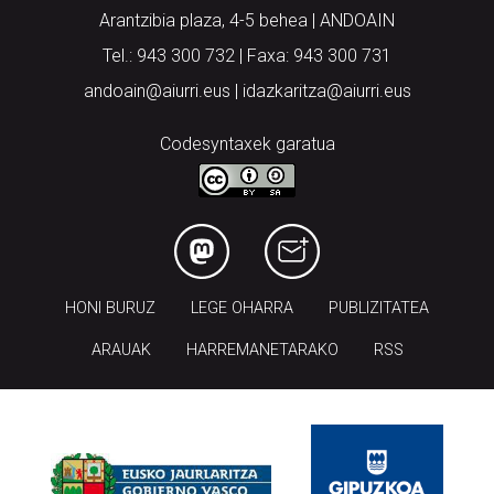
Arantzibia plaza, 4-5 behea | ANDOAIN
Tel.: 943 300 732 | Faxa: 943 300 731
andoain@aiurri.eus | idazkaritza@aiurri.eus
Codesyntaxek garatua
HONI BURUZ
LEGE OHARRA
PUBLIZITATEA
ARAUAK
HARREMANETARAKO
RSS