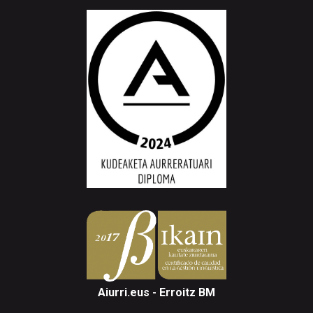
Aiurri.eus - Erroitz BM