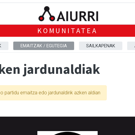
KOMUNITATEA
K
EMAITZAK / EGUTEGIA
SAILKAPENAK
ken jardunaldiak
o partidu emaitza edo jardunaldirik azken aldian