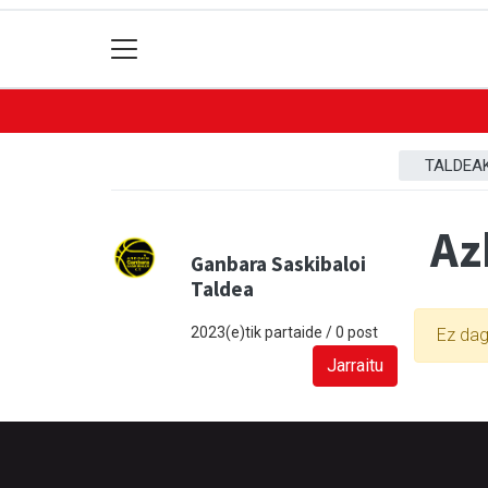
TALDEA
Az
Ganbara Saskibaloi
Taldea
2023(e)tik partaide / 0 post
Ez dag
Jarraitu