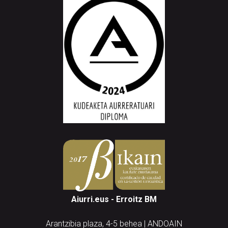
Aiurri.eus - Erroitz BM
Arantzibia plaza, 4-5 behea | ANDOAIN