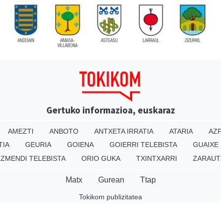
Gertuko informazioa, euskaraz
AMEZTI
ANBOTO
ANTXETA IRRATIA
ATARIA
AZP
TIA
GEURIA
GOIENA
GOIERRI TELEBISTA
GUAIXE
IZMENDI TELEBISTA
ORIO GUKA
TXINTXARRI
ZARAUT
Matx
Gurean
Ttap
Tokikom publizitatea
v16.25.0