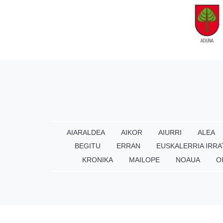
AIARALDEA
AIKOR
AIURRI
ALEA
BEGITU
ERRAN
EUSKALERRIA IRRA
KRONIKA
MAILOPE
NOAUA
O