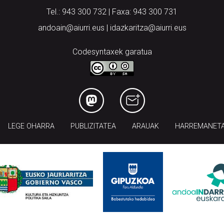
Tel.: 943 300 732 | Faxa: 943 300 731
andoain@aiurri.eus | idazkaritza@aiurri.eus
Codesyntaxek garatua
LEGE OHARRA
PUBLIZITATEA
ARAUAK
HARREMANET