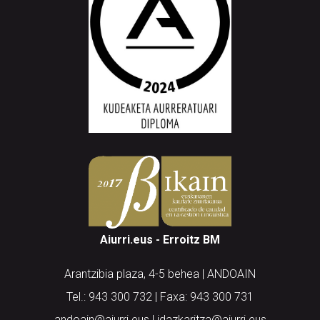
Aiurri.eus - Erroitz BM
Arantzibia plaza, 4-5 behea | ANDOAIN
Tel.: 943 300 732 | Faxa: 943 300 731
andoain@aiurri.eus | idazkaritza@aiurri.eus