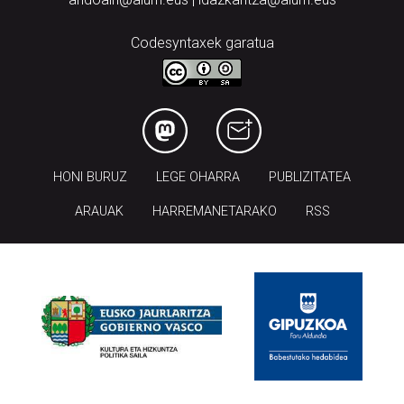
Codesyntaxek garatua
HONI BURUZ
LEGE OHARRA
PUBLIZITATEA
ARAUAK
HARREMANETARAKO
RSS