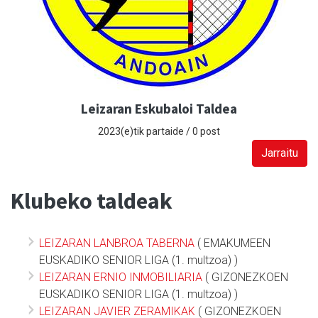
Leizaran Eskubaloi Taldea
2023(e)tik partaide / 0 post
Jarraitu
Klubeko taldeak
LEIZARAN LANBROA TABERNA
( EMAKUMEEN
EUSKADIKO SENIOR LIGA (1. multzoa) )
LEIZARAN ERNIO INMOBILIARIA
( GIZONEZKOEN
EUSKADIKO SENIOR LIGA (1. multzoa) )
LEIZARAN JAVIER ZERAMIKAK
( GIZONEZKOEN