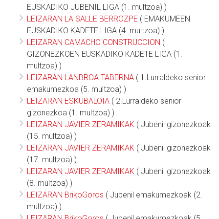
EUSKADIKO JUBENIL LIGA (1. multzoa) )
LEIZARAN LA SALLE BERROZPE
( EMAKUMEEN
EUSKADIKO KADETE LIGA (4. multzoa) )
LEIZARAN CAMACHO CONSTRUCCION
(
GIZONEZKOEN EUSKADIKO KADETE LIGA (1.
multzoa) )
LEIZARAN LANBROA TABERNA
( 1.Lurraldeko senior
emakumezkoa (5. multzoa) )
LEIZARAN ESKUBALOIA
( 2.Lurraldeko senior
gizonezkoa (1. multzoa) )
LEIZARAN JAVIER ZERAMIKAK
( Jubenil gizonezkoak
(15. multzoa) )
LEIZARAN JAVIER ZERAMIKAK
( Jubenil gizonezkoak
(17. multzoa) )
LEIZARAN JAVIER ZERAMIKAK
( Jubenil gizonezkoak
(8. multzoa) )
LEIZARAN BrikoGoros
( Jubenil emakumezkoak (2.
multzoa) )
LEIZARAN BrikoGoros
( Jubenil emakumezkoak (5.