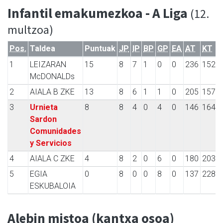
Infantil emakumezkoa - A Liga
(12.
multzoa)
Pos.
Taldea
Puntuak
JP
IP
BP
GP
EA
AT
KT
1
LEIZARAN
15
8
7
1
0
0
236
152
McDONALDs
2
AIALA B ZKE
13
8
6
1
1
0
205
157
3
Urnieta
8
8
4
0
4
0
146
164
Sardon
Comunidades
y Servicios
4
AIALA C ZKE
4
8
2
0
6
0
180
203
5
EGIA
0
8
0
0
8
0
137
228
ESKUBALOIA
Alebin mistoa (kantxa osoa)