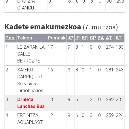
9
ORDIZIA
0
8
0
0
8
0
90
293
OIANGU
Kadete emakumezkoa
(7. multzoa)
Pos.
Taldea
Puntuak
JP
IP
BP
GP
EA
AT
KT
1
LEIZARAN LA
17
9
8
1
0
0
274
183
SALLE -
BERROZPE
2
SAIEKO
16
9
8
0
1
0
281
243
CARRIQUIRI
Servicios
Inmobiliarios
3
Urnieta
13
9
6
1
2
0
289
231
Lanchas Bus
4
EREINTZA
12
9
6
0
3
0
259
224
AGUAPLAST