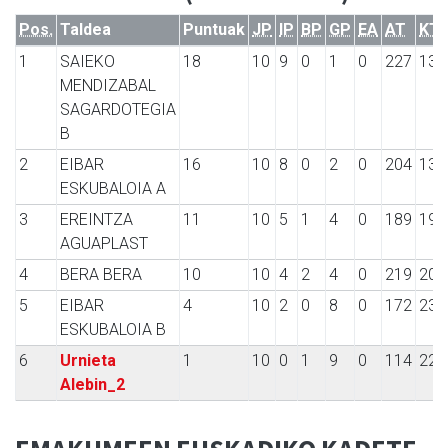
Pos.
Taldea
Puntuak
JP
IP
BP
GP
EA
AT
KT
1
SAIEKO
18
10
9
0
1
0
227
137
MENDIZABAL
SAGARDOTEGIA
B
2
EIBAR
16
10
8
0
2
0
204
131
ESKUBALOIA A
3
EREINTZA
11
10
5
1
4
0
189
191
AGUAPLAST
4
BERA BERA
10
10
4
2
4
0
219
207
5
EIBAR
4
10
2
0
8
0
172
230
ESKUBALOIA B
6
Urnieta
1
10
0
1
9
0
114
229
Alebin_2