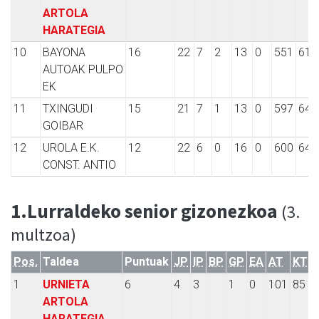
ARTOLA
HARATEGIA
10
BAYONA
16
22
7
2
13
0
551
613
AUTOAK PULPO
EK
11
TXINGUDI
15
21
7
1
13
0
597
646
GOIBAR
12
UROLA E.K.
12
22
6
0
16
0
600
645
CONST. ANTIO
1.Lurraldeko senior gizonezkoa
(3.
multzoa)
Pos.
Taldea
Puntuak
JP
IP
BP
GP
EA
AT
KT
1
URNIETA
6
4
3
1
0
101
85
ARTOLA
HARATEGIA