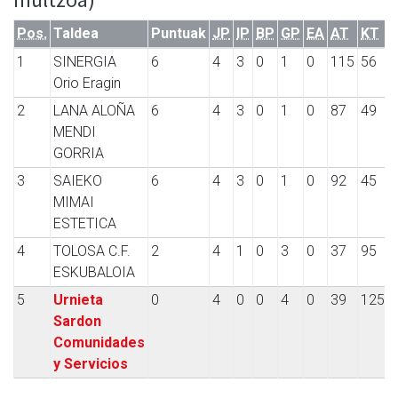
Pos.
Taldea
Puntuak
JP
IP
BP
GP
EA
AT
KT
1
SINERGIA
6
4
3
0
1
0
115
56
Orio Eragin
2
LANA ALOÑA
6
4
3
0
1
0
87
49
MENDI
GORRIA
3
SAIEKO
6
4
3
0
1
0
92
45
MIMAI
ESTETICA
4
TOLOSA C.F.
2
4
1
0
3
0
37
95
ESKUBALOIA
5
Urnieta
0
4
0
0
4
0
39
125
Sardon
Comunidades
y Servicios