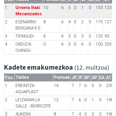
1
Urnieta Iñaki
10
6
5
0
1
0
153
123
Mecanizados
2
ECENARRO
8
6
4
0
2
0
175
127
BERGARA K.E.
3
TXINGUDI
6
6
3
0
3
0
120
93
4
ORDIZIA
0
6
0
0
6
0
100
205
OIANGU
Kadete emakumezkoa
(12. multzoa)
Pos.
Taldea
Puntuak
JP
IP
BP
GP
EA
AT
1
EREINTZA
14
7
7
0
0
0
235
AGUAPLAST
2
LEIZARAN LA
12
7
6
0
1
0
196
SALLE - BERROZPE
3
AUKERA
8
7
4
0
3
0
196