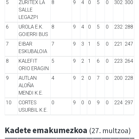
5
ZURITEX LA
8
9
4
0
5
0
302
300
SALLE
LEGAZPI
6
UROLA E.K.
8
9
4
0
5
0
232
288
GOIERRI BUS
7
EIBAR
7
9
3
1
5
0
221
247
ESKUBALOIA
8
KALEFIT
5
9
2
1
6
0
223
264
ORIO ERAGIN
9
AUTLAN
4
9
2
0
7
0
200
228
ALOÑA
MENDI K.E.
10
CORTES
0
9
0
0
9
0
224
297
USURBIL K.E.
Kadete emakumezkoa
(27. multzoa)