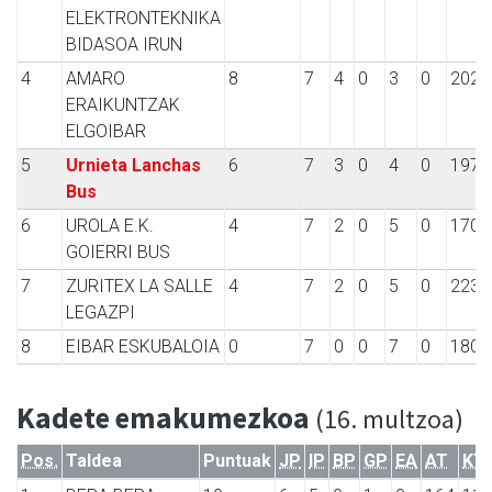
ELEKTRONTEKNIKA
BIDASOA IRUN
4
AMARO
8
7
4
0
3
0
202
ERAIKUNTZAK
ELGOIBAR
5
Urnieta Lanchas
6
7
3
0
4
0
197
Bus
6
UROLA E.K.
4
7
2
0
5
0
170
GOIERRI BUS
7
ZURITEX LA SALLE
4
7
2
0
5
0
223
LEGAZPI
8
EIBAR ESKUBALOIA
0
7
0
0
7
0
180
Kadete emakumezkoa
(16. multzoa)
Pos.
Taldea
Puntuak
JP
IP
BP
GP
EA
AT
KT