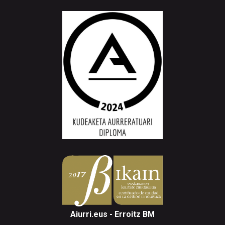
Aiurri.eus - Erroitz BM