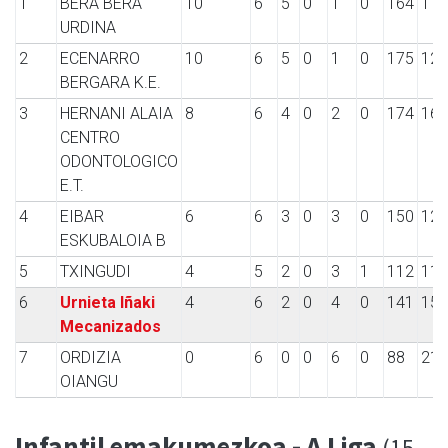
1
BERA BERA
10
6
5
0
1
0
164
117
URDINA
2
ECENARRO
10
6
5
0
1
0
175
124
BERGARA K.E.
3
HERNANI ALAIA
8
6
4
0
2
0
174
160
CENTRO
ODONTOLOGICO
E.T.
4
EIBAR
6
6
3
0
3
0
150
122
ESKUBALOIA B
5
TXINGUDI
4
5
2
0
3
1
112
118
6
Urnieta Iñaki
4
6
2
0
4
0
141
151
Mecanizados
7
ORDIZIA
0
6
0
0
6
0
88
212
OIANGU
Infantil emakumezkoa - A Liga
(15.