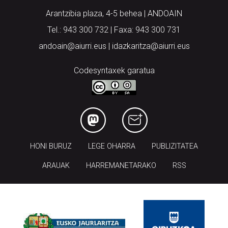
Arantzibia plaza, 4-5 behea | ANDOAIN
Tel.: 943 300 732 | Faxa: 943 300 731
andoain@aiurri.eus | idazkaritza@aiurri.eus
Codesyntaxek garatua
HONI BURUZ
LEGE OHARRA
PUBLIZITATEA
ARAUAK
HARREMANETARAKO
RSS