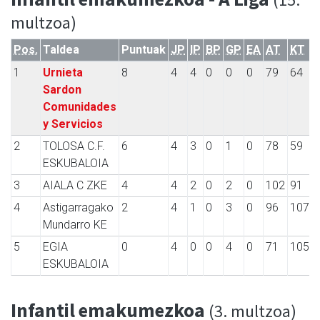
multzoa)
Pos.
Taldea
Puntuak
JP
IP
BP
GP
EA
AT
KT
1
Urnieta
8
4
4
0
0
0
79
64
Sardon
Comunidades
y Servicios
2
TOLOSA C.F.
6
4
3
0
1
0
78
59
ESKUBALOIA
3
AIALA C ZKE
4
4
2
0
2
0
102
91
4
Astigarragako
2
4
1
0
3
0
96
107
Mundarro KE
5
EGIA
0
4
0
0
4
0
71
105
ESKUBALOIA
Infantil emakumezkoa
(3. multzoa)