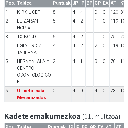
Pos.
Taldea
Puntuak
JP
IP
BP
GP
EA
AT
KT
1
KIRKIL OET
8
4
4
0
0
120
81
2
LEIZARAN
5
4
2
1
0
119
109
HORIA
3
TXINGUDI
5
4
2
1
0
75
72
4
EGIA ORDIZI
4
4
2
2
0
119
103
TABERNA
5
HERNANI ALAIA
2
4
1
3
0
78
112
CENTRO
ODONTOLOGICO
E.T.
6
Urnieta Iñaki
0
4
0
4
0
73
107
Mecanizados
Kadete emakumezkoa
(11. multzoa)
Pos.
Taldea
Puntuak
JP
IP
BP
GP
EA
AT
KT