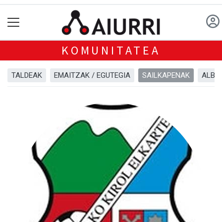
KOMUNITATEA
TALDEAK
EMAITZAK / EGUTEGIA
SAILKAPENAK
ALBI