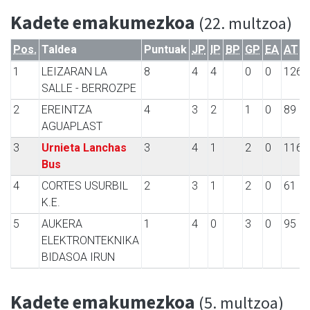
Kadete emakumezkoa
(22. multzoa)
Pos.
Taldea
Puntuak
JP
IP
BP
GP
EA
AT
1
LEIZARAN LA
8
4
4
0
0
126
SALLE - BERROZPE
2
EREINTZA
4
3
2
1
0
89
AGUAPLAST
3
Urnieta Lanchas
3
4
1
2
0
116
Bus
4
CORTES USURBIL
2
3
1
2
0
61
K.E.
5
AUKERA
1
4
0
3
0
95
ELEKTRONTEKNIKA
BIDASOA IRUN
Kadete emakumezkoa
(5. multzoa)