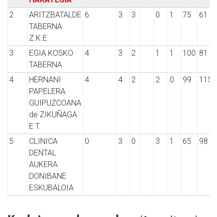
2
ARITZBATALDE
6
3
3
0
1
75
61
TABERNA
Z.K.E.
3
EGIA KOSKO
4
3
2
1
1
100
81
TABERNA
4
HERNANI
4
4
2
2
0
99
115
PAPELERA
GUIPUZCOANA
de ZIKUÑAGA
E.T.
5
CLINICA
0
3
0
3
1
65
98
DENTAL
AUKERA
DONIBANE
ESKUBALOIA