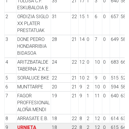
1
TOLOSA C.F.
35
21
17
1
3
0
640
580
ESKUBALOIA B
2
ORDIZIA SIGLO
31
22
15
1
6
0
657
586
XX PLATER
PRESTATUAK
3
DONE PEDRO
28
21
14
0
7
0
649
583
HONDARRIBIA
BIDASOA
4
ARITZBATALDE
24
22
12
0
10
0
683
667
TABERNA Z.K.E.
5
SORALUCE BKE
22
21
10
2
9
0
515
526
6
MUNTTARPE
20
21
9
2
10
0
594
587
7
FAGOR
19
21
9
1
11
0
640
639
PROFFESIONAL
ALOÑA MENDI
8
ARRASATE E.B.
18
22
8
2
12
0
614
635
9
URNIETA
18
22
8
2
12
0
615
648