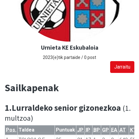
Urnieta KE Eskubaloia
2023(e)tik partaide / 0 post
Jarraitu
Sailkapenak
1.Lurraldeko senior gizonezkoa
(1.
multzoa)
Pos.
Taldea
Puntuak
JP
IP
BP
GP
EA
AT
KT