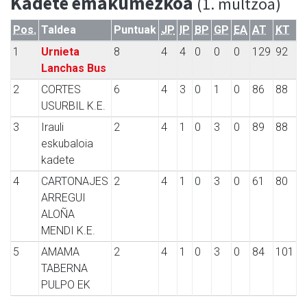
Kadete emakumezkoa
(1. multzoa)
Pos.
Taldea
Puntuak
JP
IP
BP
GP
EA
AT
KT
1
Urnieta
8
4
4
0
0
0
129
92
Lanchas Bus
2
CORTES
6
4
3
0
1
0
86
88
USURBIL K.E.
3
Irauli
2
4
1
0
3
0
89
88
eskubaloia
kadete
4
CARTONAJES
2
4
1
0
3
0
61
80
ARREGUI
ALOÑA
MENDI K.E.
5
AMAMA
2
4
1
0
3
0
84
101
TABERNA
PULPO EK