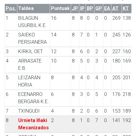
Pos.
Taldea
Puntuak
JP
IP
BP
GP
EA
AT
KT
1
BILAGUN
16
8
8
0
0
0
269
138
USURBIL K.E.
2
SAIEKO
14
8
7
0
1
0
245
126
PERSIANERA
3
KIRKIL OET
12
8
6
0
2
0
227
160
4
ARRASATE
10
8
5
0
3
0
180
169
E.B.
5
LEIZARAN
8
8
4
0
4
0
205
201
HORIA
6
ECENARRO
6
8
3
0
5
0
176
218
BERGARA K.E.
7
TXINGUDI
4
8
2
0
6
0
153
189
8
Urnieta Iñaki
2
8
1
0
7
0
141
192
Mecanizados