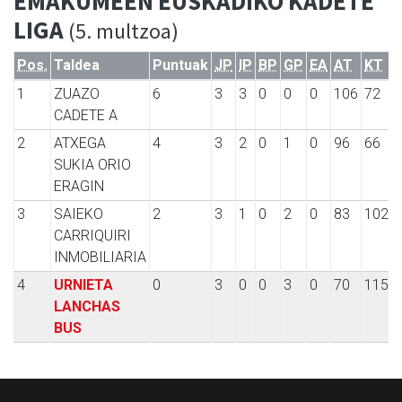
EMAKUMEEN EUSKADIKO KADETE
LIGA
(5. multzoa)
Pos.
Taldea
Puntuak
JP
IP
BP
GP
EA
AT
KT
1
ZUAZO
6
3
3
0
0
0
106
72
CADETE A
2
ATXEGA
4
3
2
0
1
0
96
66
SUKIA ORIO
ERAGIN
3
SAIEKO
2
3
1
0
2
0
83
102
CARRIQUIRI
INMOBILIARIA
4
URNIETA
0
3
0
0
3
0
70
115
LANCHAS
BUS