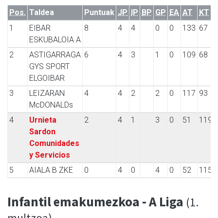
Pos.
Taldea
Puntuak
JP
IP
BP
GP
EA
AT
KT
1
EIBAR
8
4
4
0
0
133
67
ESKUBALOIA A
2
ASTIGARRAGA
6
4
3
1
0
109
68
GYS SPORT
ELGOIBAR
3
LEIZARAN
4
4
2
2
0
117
93
McDONALDs
4
Urnieta
2
4
1
3
0
51
119
Sardon
Comunidades
y Servicios
5
AIALA B ZKE
0
4
0
4
0
52
115
Infantil emakumezkoa - A Liga
(1.
multzoa)