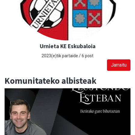
Urnieta KE Eskubaloia
2023(e)tik partaide / 6 post
Jarraitu
Komunitateko albisteak