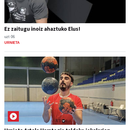
Ez zaitugu inoiz ahaztuko Elus!
uzt 06
URNIETA