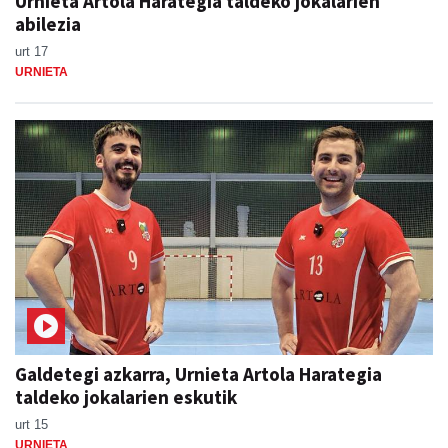
Urnieta Artola Harategia taldeko jokalarien
abilezia
urt 17
URNIETA
Galdetegi azkarra, Urnieta Artola Harategia
taldeko jokalarien eskutik
urt 15
URNIETA