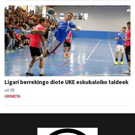
Ligari berrekingo diote UKE eskubaloiko taldeek
urt 09
URNIETA