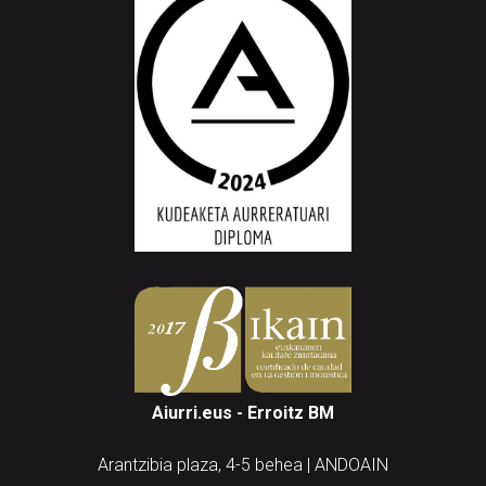
Aiurri.eus - Erroitz BM
Arantzibia plaza, 4-5 behea | ANDOAIN