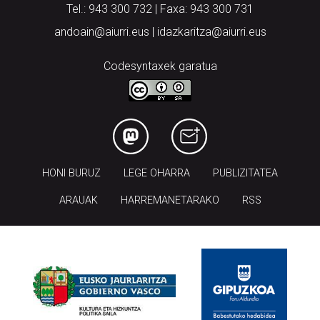
Tel.: 943 300 732 | Faxa: 943 300 731
andoain@aiurri.eus | idazkaritza@aiurri.eus
Codesyntaxek garatua
HONI BURUZ
LEGE OHARRA
PUBLIZITATEA
ARAUAK
HARREMANETARAKO
RSS