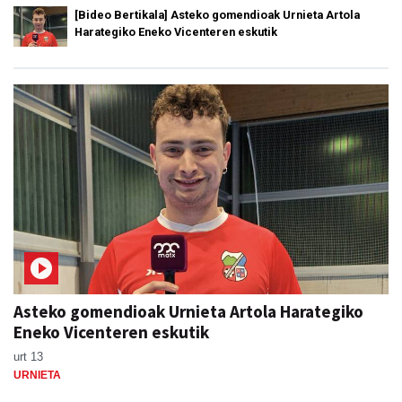
[Bideo Bertikala] Asteko gomendioak Urnieta Artola
Harategiko Eneko Vicenteren eskutik
Asteko gomendioak Urnieta Artola Harategiko
Eneko Vicenteren eskutik
urt 13
URNIETA