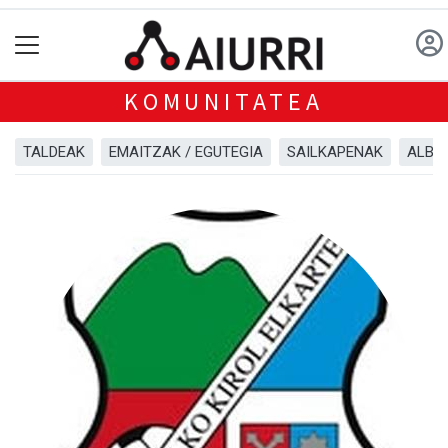
KOMUNITATEA
TALDEAK
EMAITZAK / EGUTEGIA
SAILKAPENAK
ALBI