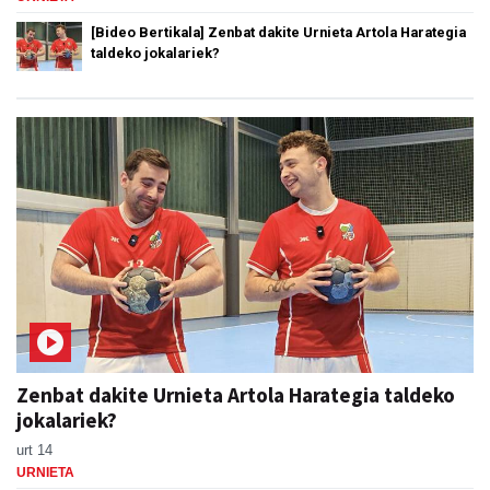
[Bideo Bertikala] Zenbat dakite Urnieta Artola Harategia
taldeko jokalariek?
Zenbat dakite Urnieta Artola Harategia taldeko
jokalariek?
urt 14
URNIETA