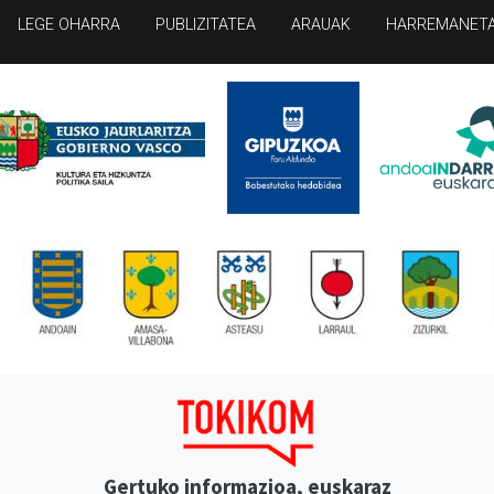
LEGE OHARRA
PUBLIZITATEA
ARAUAK
HARREMANET
Gertuko informazioa, euskaraz