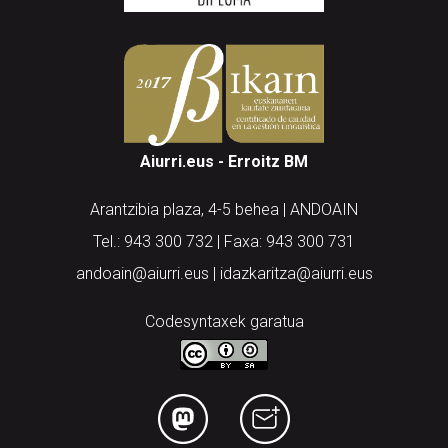
Aiurri.eus - Erroitz BM
Arantzibia plaza, 4-5 behea | ANDOAIN
Tel.: 943 300 732 | Faxa: 943 300 731
andoain@aiurri.eus | idazkaritza@aiurri.eus
Codesyntaxek garatua