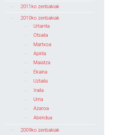
2011ko zenbakiak
2010ko zenbakiak
Urtarrila
Otsaila
Martxoa
Apirila
Maiatza
Ekaina
Uztaila
Iraila
Urria
Azaroa
Abendua
2009ko zenbakiak