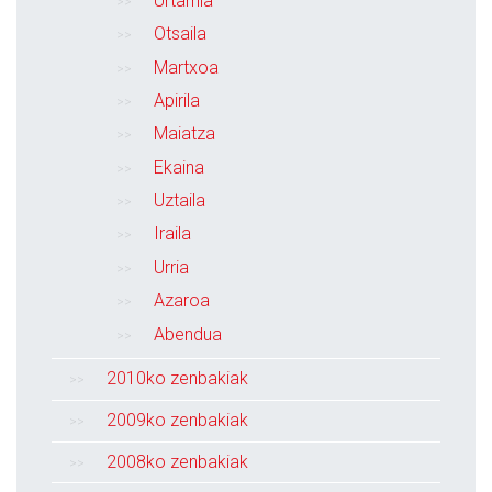
Urtarrila
Otsaila
Martxoa
Apirila
Maiatza
Ekaina
Uztaila
Iraila
Urria
Azaroa
Abendua
2010ko zenbakiak
2009ko zenbakiak
2008ko zenbakiak