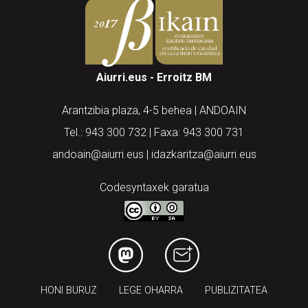
Aiurri.eus - Erroitz BM
Arantzibia plaza, 4-5 behea | ANDOAIN
Tel.: 943 300 732 | Faxa: 943 300 731
andoain@aiurri.eus | idazkaritza@aiurri.eus
Codesyntaxek garatua
HONI BURUZ
LEGE OHARRA
PUBLIZITATEA