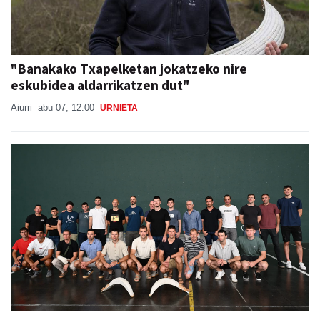
"Banakako Txapelketan jokatzeko nire
eskubidea aldarrikatzen dut"
Aiurri
abu 07, 12:00
URNIETA