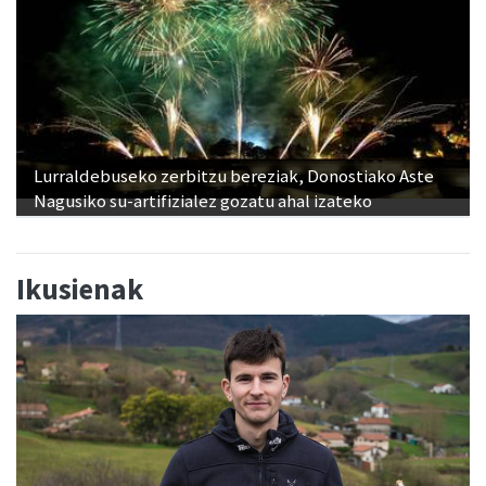
Lurraldebuseko zerbitzu bereziak, Donostiako Aste
Nagusiko su-artifizialez gozatu ahal izateko
Ikusienak