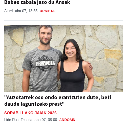
Babes zabala jaso du Ansak
Aiurri
abu 07, 13:55
URNIETA
"Auzotarrek oso ondo erantzuten dute, beti
daude laguntzeko prest"
SORABILLAKO JAIAK 2026
Lide Ruiz Telleria
abu 07, 08:00
ANDOAIN