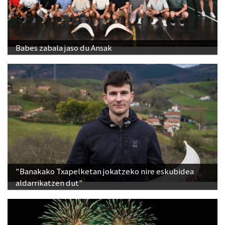
Babes zabala jaso du Ansak
"Banakako Txapelketan jokatzeko nire eskubidea
aldarrikatzen dut"