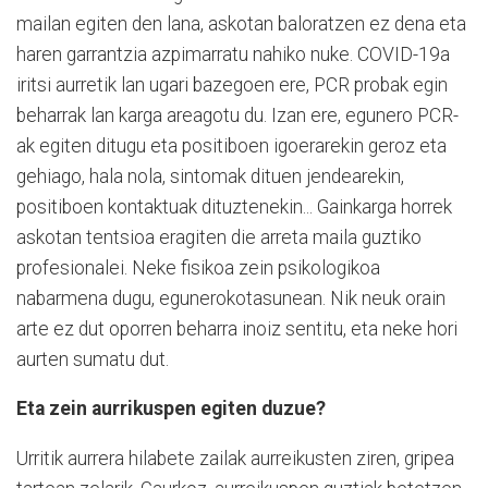
mailan egiten den lana, askotan baloratzen ez dena eta
haren garrantzia azpimarratu nahiko nuke. COVID-19a
iritsi aurretik lan ugari bazegoen ere, PCR probak egin
beharrak lan karga areagotu du. Izan ere, egunero PCR-
ak egiten ditugu eta positiboen igoerarekin geroz eta
gehiago, hala nola, sintomak dituen jendearekin,
positiboen kontaktuak dituztenekin... Gainkarga horrek
askotan tentsioa eragiten die arreta maila guztiko
profesionalei. Neke fisikoa zein psikologikoa
nabarmena dugu, egunerokotasunean. Nik neuk orain
arte ez dut oporren beharra inoiz sentitu, eta neke hori
aurten sumatu dut.
Eta zein aurrikuspen egiten duzue?
Urritik aurrera hilabete zailak aurreikusten ziren, gripea