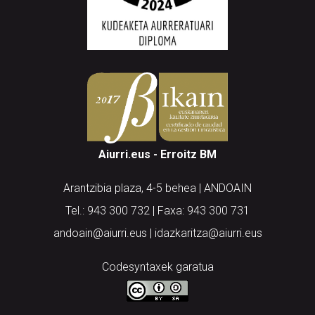
Aiurri.eus - Erroitz BM
Arantzibia plaza, 4-5 behea | ANDOAIN
Tel.: 943 300 732 | Faxa: 943 300 731
andoain@aiurri.eus | idazkaritza@aiurri.eus
Codesyntaxek garatua