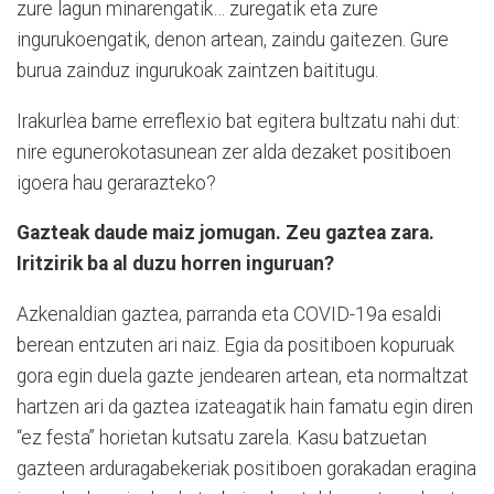
zure lagun minarengatik… zuregatik eta zure
ingurukoengatik, denon artean, zaindu gaitezen. Gure
burua zainduz ingurukoak zaintzen baititugu.
Irakurlea barne erreflexio bat egitera bultzatu nahi dut:
nire egunerokotasunean zer alda dezaket positiboen
igoera hau gerarazteko?
Gazteak daude maiz jomugan. Zeu gaztea zara.
Iritzirik ba al duzu horren inguruan?
Azkenaldian gaztea, parranda eta COVID-19a esaldi
berean entzuten ari naiz. Egia da positiboen kopuruak
gora egin duela gazte jendearen artean, eta normaltzat
hartzen ari da gaztea izateagatik hain famatu egin diren
“ez festa” horietan kutsatu zarela. Kasu batzuetan
gazteen arduragabekeriak positiboen gorakadan eragina