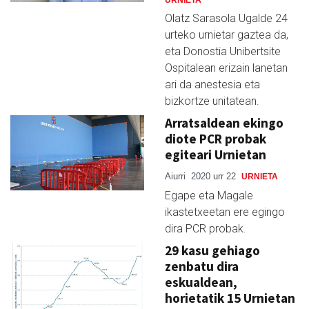
Olatz Sarasola Ugalde 24
urteko urnietar gaztea da,
eta Donostia Unibertsite
Ospitalean erizain lanetan
ari da anestesia eta
bizkortze unitatean.
Arratsaldean ekingo
diote PCR probak
egiteari Urnietan
Aiurri
2020 urr 22
URNIETA
Egape eta Magale
ikastetxeetan ere egingo
dira PCR probak.
29 kasu gehiago
zenbatu dira
eskualdean,
horietatik 15 Urnietan