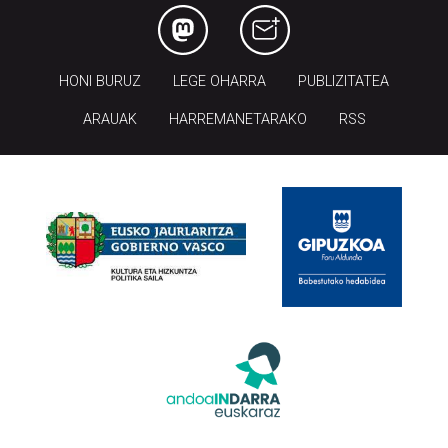
HONI BURUZ
LEGE OHARRA
PUBLIZITATEA
ARAUAK
HARREMANETARAKO
RSS