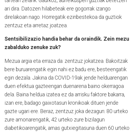
tartean zelarik. Gaurkoz, aurreikuspen guztiak betetzen
ari dira. Datozen hilabeteak ere gogorrak izango
direlakoan nago. Horregatik ezinbestekoa da guztiok
zentzuz eta arretaz joatzea.
Sentsibilizazio handia behar da oraindik. Zein mezu
zabalduko zenuke zuk?
Mezua argia eta erraza da: zentzuz jokatzea. Bakoitzak
bere buruarengatik egin nahi ez badu ere, besteengatik
egin dezala. Jakina da COVID-19ak jende helduarengan
duen efektua gazteengan duenarena baino okerragoa
dela. Baina heldua izatea ez da arrisku faktore bakarra,
izan ere, badago gaixotasun kronikoak dituen jende
gazte ugari ere. Beraz, zentzuz joka dezagun: 80 urteko
zure amonarengatik, 42 urteko zure bizilagun
diabetikoarengatik, arnas gutxiegitasuna duen 60 urteko