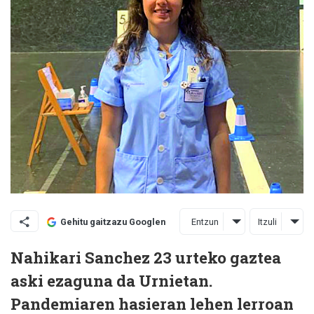
Entzun
Itzuli
Gehitu gaitzazu Googlen
Nahikari Sanchez 23 urteko gaztea
aski ezaguna da Urnietan.
Pandemiaren hasieran lehen lerroan