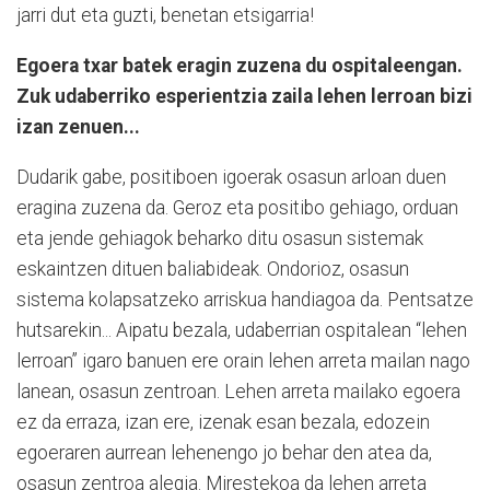
jarri dut eta guzti, benetan etsigarria!
Egoera txar batek eragin zuzena du ospitaleengan.
Zuk udaberriko esperientzia zaila lehen lerroan bizi
izan zenuen...
Dudarik gabe, positiboen igoerak osasun arloan duen
eragina zuzena da. Geroz eta positibo gehiago, orduan
eta jende gehiagok beharko ditu osasun sistemak
eskaintzen dituen baliabideak. Ondorioz, osasun
sistema kolapsatzeko arriskua handiagoa da. Pentsatze
hutsarekin... Aipatu bezala, udaberrian ospitalean “lehen
lerroan” igaro banuen ere orain lehen arreta mailan nago
lanean, osasun zentroan. Lehen arreta mailako egoera
ez da erraza, izan ere, izenak esan bezala, edozein
egoeraren aurrean lehenengo jo behar den atea da,
osasun zentroa alegia. Mirestekoa da lehen arreta