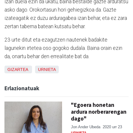
izan duela ezin da ukatu, baina bestalde gazte arduratsu
asko dago. Orokortasun hori gehiegizkoa da. Gazte
izateagatik ez duzu arduragabea izan behar, eta ez zara
zertan taberna batean kutsatu behar.
23 urte ditut eta ezagutzen nautenek badakite
lagunekin irtetea oso gogoko dudala. Baina orain ezin
da, onartu behar den errealitate bat da.
GIZARTEA
URNIETA
Erlazionatuak
"Egoera honetan
ardura norberarengan
dago"
Jon Ander Ubeda
2020 urr 23
URNIETA