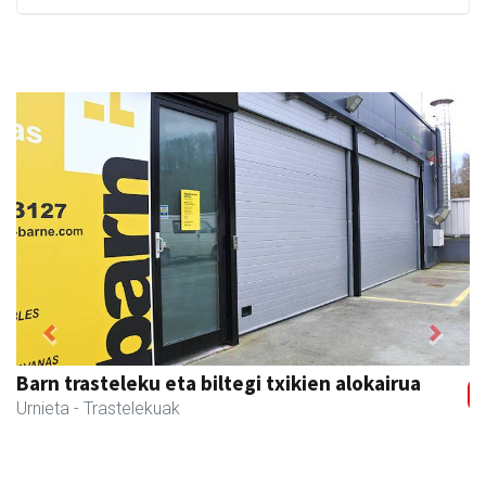
Previous
Next
Barn trasteleku eta biltegi txikien alokairua
Urnieta
- Trastelekuak