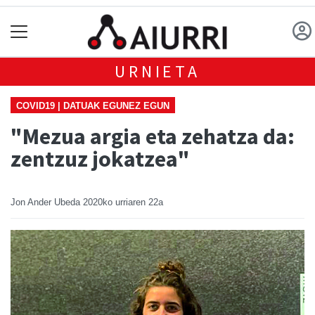
URNIETA
COVID19 | DATUAK EGUNEZ EGUN
"Mezua argia eta zehatza da:
zentzuz jokatzea"
Jon Ander Ubeda
2020ko urriaren 22a