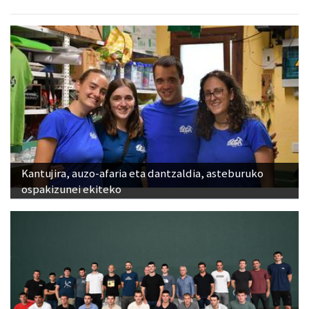
Kantujira, auzo-afaria eta dantzaldia, asteburuko
ospakizunei ekiteko