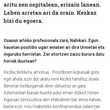
aritu zen ospitalean, erizain lanean.
Lehen arretan ari da orain. Kezkaz
bizi du egoera.
Osasun arloko profesionala zara, Nahikari. Egun
hauetan positibo ugari ematen ari dira Urnietan eta
inguruko herrietan. Zer etortzen zaizu burura datu
horiek ikustean?
Kezka, beldurra, amorrua… Positiboen kopuruak gora
egin ahala, ezin dut ukatu nere kezka handituz doala.
Benetan beldurgarriak diren datuetaz ari gara.
Azkenaldian buruari buelta asko eman dizkiot honen
inguruan zentzuzkoa den irtebideren bat atera nahian,
baina ezin. Hiru hilabeteko konfinamendua zalantzan