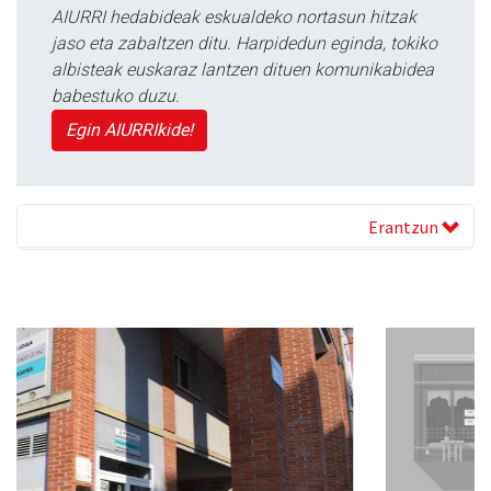
AIURRI hedabideak eskualdeko nortasun hitzak
jaso eta zabaltzen ditu. Harpidedun eginda, tokiko
albisteak euskaraz lantzen dituen komunikabidea
babestuko duzu.
Egin AIURRIkide!
Erantzun