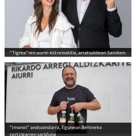
"Tigrea"ren aurre-estreinaldia, arratsaldean Saroben
"Imanol" andoaindarra, Egunean Behineko
zortzigarren sariduna