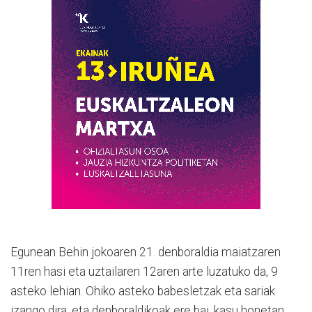
Egunean Behin jokoaren 21. denboraldia maiatzaren
11ren hasi eta uztailaren 12aren arte luzatuko da, 9
asteko lehian. Ohiko asteko babesletzak eta sariak
izango dira, eta denboraldikoak ere bai, kasu honetan