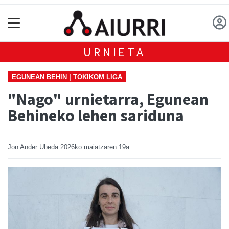
URNIETA
EGUNEAN BEHIN | TOKIKOM LIGA
"Nago" urnietarra, Egunean
Behineko lehen sariduna
Jon Ander Ubeda
2026ko maiatzaren 19a