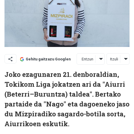
Entzun
Itzuli
Gehitu gaitzazu Googlen
Joko ezagunaren 21. denboraldian,
Tokikom Liga jokatzen ari da "Aiurri
(Beterri–Buruntza) taldea". Bertako
partaide da "Nago" eta dagoeneko jaso
du Mizpiradiko sagardo-botila sorta,
Aiurrikoen eskutik.