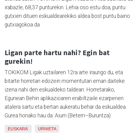
irabazle, 68,37 punturekin. Lehia oso estu doa, puntu
gutxien dituen eskualdearekiko aldea bost puntu baino
gutxiagokoa da.
Ligan parte hartu nahi? Egin bat
gurekin!
TOKIKOM Ligak uztailaren 12ra arte iraungo du, eta
bitarte horretan edozein momentutan eman daiteke
izena nahi den eskualdeko taldean. Horretarako,
Egunean Behin aplikazioaren erabiltzaile ezarpenen
atalera sartu eta bertan aukeratu behar da eskualdea.
Gurea honako hau da: Aiurri (Beterri–Buruntza).
EUSKARA
URNIETA