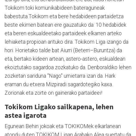
Tokikom toki komunikabideen bateraguneak
babestuta.Tokikom eta bere hedabideen partaidetza
beste ekimen batean ere gauzatuko da: 10 hedabidek
eta beren eskualdeetako partaideek elkarren arteko
lehiaketa propioan arituko dira. Tokikom Liga izango da
hori. Horietako talde bat Aiurri (Beterri–Buruntza) da
eta, bertako kideen artean, astero-astero, eskualdean
ekoiztutako sagardoa zozkatuko da. Denboraldiko lehen
zozketan sariduna "Nago" urnietarra izan da. Hark
eraman du etxera Mizpiradi sagardotegiko kaxa.
Zorionak eta zorte on gainerako partaideei!
Tokikom Ligako sailkapena, lehen
astea igarota
Egunean Behin jokoak eta TOKIKOMek elkarlanean
atondu duten TOKIKOM Ligan Arabako Alea suertatu da