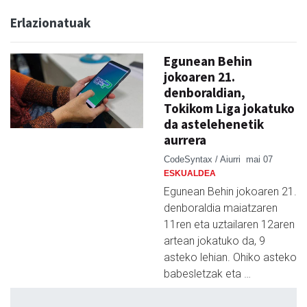
Erlazionatuak
Egunean Behin
jokoaren 21.
denboraldian,
Tokikom Liga jokatuko
da astelehenetik
aurrera
CodeSyntax / Aiurri
mai 07
ESKUALDEA
Egunean Behin jokoaren 21.
denboraldia maiatzaren
11ren eta uztailaren 12aren
artean jokatuko da, 9
asteko lehian. Ohiko asteko
babesletzak eta …