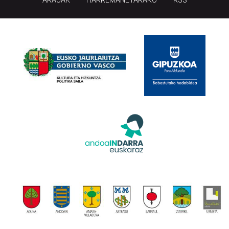
ARAUAK
HARREMANETARAKO
RSS