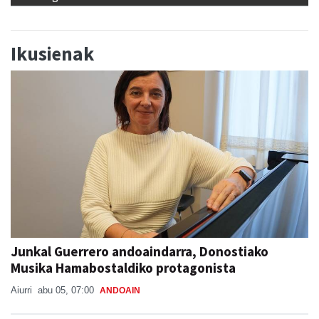
Ikusienak
Junkal Guerrero andoaindarra, Donostiako
Musika Hamabostaldiko protagonista
Aiurri
abu 05, 07:00
ANDOAIN