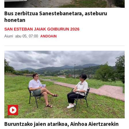
Bus zerbitzua Sanestebanetara, asteburu
honetan
SAN ESTEBAN JAIAK GOIBURUN 2026
Aiurri
abu 05, 07:00
ANDOAIN
Buruntzako jaien atarikoa, Ainhoa Aiertzarekin