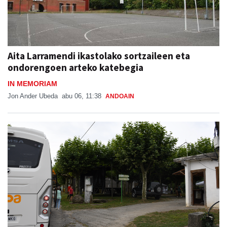
Aita Larramendi ikastolako sortzaileen eta
ondorengoen arteko katebegia
IN MEMORIAM
Jon Ander Ubeda
abu 06, 11:38
ANDOAIN