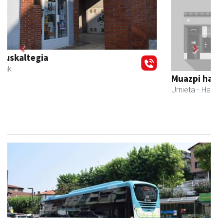
Previous
Next
Muazpi harategia
Urnieta
- Harategiak