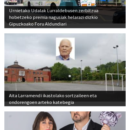
Urnietako Udalak Lurraldebusen zerbitzua
hobetzeko premia nagusiak helarazi dizkio
Gipuzkoako Foru Aldundiari
Aita Larramendi ikastolako sortzaileen eta
ondorengoen arteko katebegia