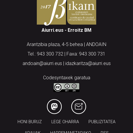
Aiurri.eus - Erroitz BM
Arantzibia plaza, 4-5 behea | ANDOAIN
Tel.: 943 300 732 | Faxa: 943 300 731
andoain@aiurri.eus | idazkaritza@aiurri.eus
Codesyntaxek garatua
HONI BURUZ
LEGE OHARRA
PUBLIZITATEA