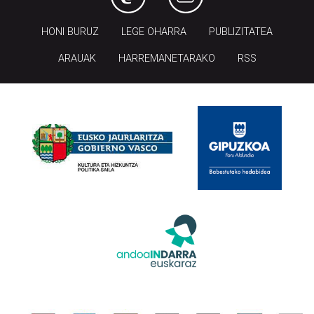
HONI BURUZ
LEGE OHARRA
PUBLIZITATEA
ARAUAK
HARREMANETARAKO
RSS