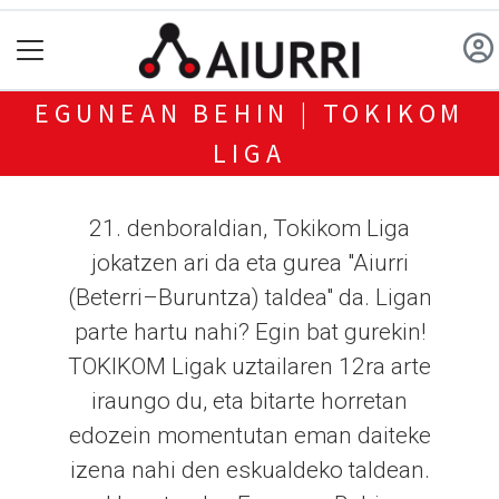
EGUNEAN BEHIN | TOKIKOM
LIGA
21. denboraldian, Tokikom Liga
jokatzen ari da eta gurea "Aiurri
(Beterri–Buruntza) taldea" da. Ligan
parte hartu nahi? Egin bat gurekin!
TOKIKOM Ligak uztailaren 12ra arte
iraungo du, eta bitarte horretan
edozein momentutan eman daiteke
izena nahi den eskualdeko taldean.