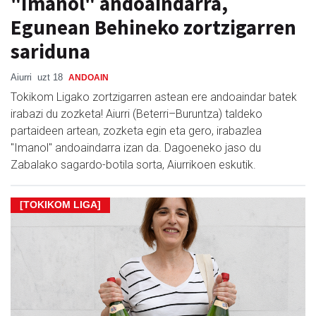
"Imanol" andoaindarra,
Egunean Behineko zortzigarren
sariduna
Aiurri
uzt 18
ANDOAIN
Tokikom Ligako zortzigarren astean ere andoaindar batek
irabazi du zozketa! Aiurri (Beterri–Buruntza) taldeko
partaideen artean, zozketa egin eta gero, irabazlea
"Imanol" andoaindarra izan da. Dagoeneko jaso du
Zabalako sagardo-botila sorta, Aiurrikoen eskutik.
[TOKIKOM LIGA]