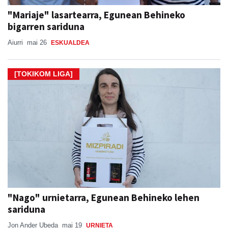
"Mariaje" lasartearra, Egunean Behineko
bigarren sariduna
Aiurri
mai 26
ESKUALDEA
[TOKIKOM LIGA]
"Nago" urnietarra, Egunean Behineko lehen
sariduna
Jon Ander Ubeda
mai 19
URNIETA