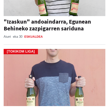
"Izaskun" andoaindarra, Egunean
Behineko zazpigarren sariduna
Aiurri
eka 30
ESKUALDEA
[TOKIKOM LIGA]