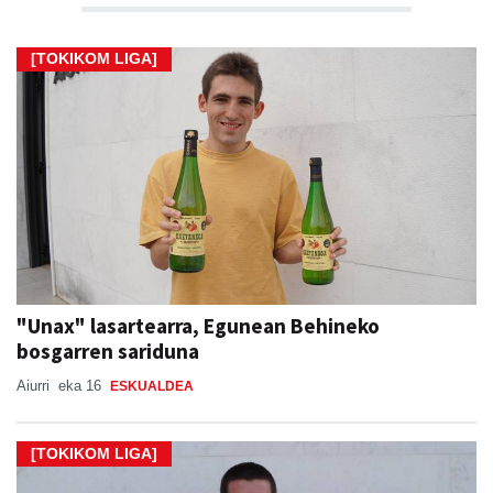
[TOKIKOM LIGA]
"Unax" lasartearra, Egunean Behineko
bosgarren sariduna
Aiurri
eka 16
ESKUALDEA
[TOKIKOM LIGA]