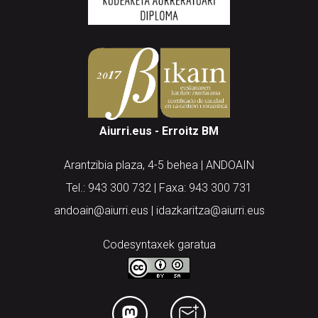
Aiurri.eus - Erroitz BM
Arantzibia plaza, 4-5 behea | ANDOAIN
Tel.: 943 300 732 | Faxa: 943 300 731
andoain@aiurri.eus | idazkaritza@aiurri.eus
Codesyntaxek garatua