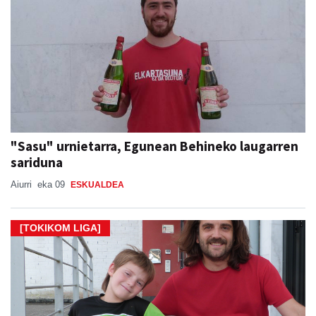
"Sasu" urnietarra, Egunean Behineko laugarren
sariduna
Aiurri
eka 09
ESKUALDEA
[TOKIKOM LIGA]