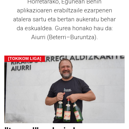
Horretarako, Egunean Behin
aplikazioaren erabiltzaile ezarpenen
atalera sartu eta bertan aukeratu behar
da eskualdea. Gurea honako hau da:
Aiurri (Beterri–Buruntza).
[TOKIKOM LIGA]