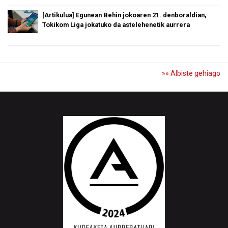
[Artikulua] Egunean Behin jokoaren 21. denboraldian,
Tokikom Liga jokatuko da astelehenetik aurrera
»» Albiste gehiago