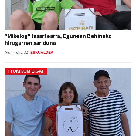
"Mikelog" lasartearra, Egunean Behineko
hirugarren sariduna
Aiurri
eka 02
ESKUALDEA
[TOKIKOM LIGA]