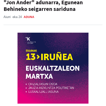
"Jon Ander" adunarra, Egunean
Behineko seigarren sariduna
Aiurri
eka 24
ADUNA