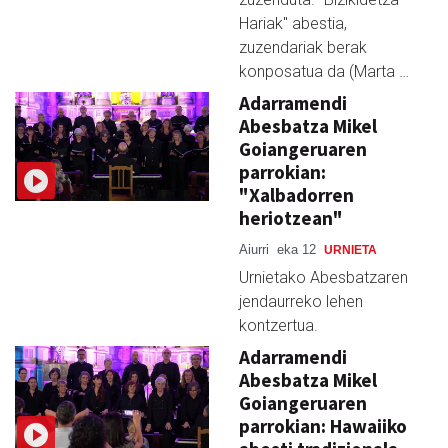
Hariak" abestia,
zuzendariak berak
konposatua da (Marta …
Adarramendi
Abesbatza Mikel
Goiangeruaren
parrokian:
"Xalbadorren
heriotzean"
Aiurri
eka 12
URNIETA
Urnietako Abesbatzaren
jendaurreko lehen
kontzertua.
Adarramendi
Abesbatza Mikel
Goiangeruaren
parrokian: Hawaiiko