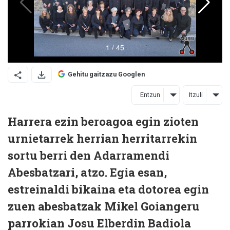
Gehitu gaitzazu Googlen
Entzun
Itzuli
Harrera ezin beroagoa egin zioten
urnietarrek herrian herritarrekin
sortu berri den Adarramendi
Abesbatzari, atzo. Egia esan,
estreinaldi bikaina eta dotorea egin
zuen abesbatzak Mikel Goiangeru
parrokian Josu Elberdin Badiola