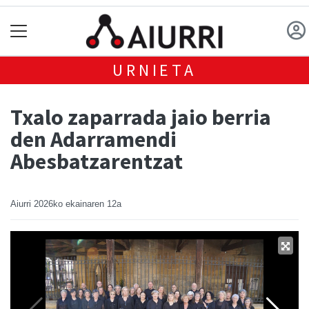
URNIETA
Txalo zaparrada jaio berria
den Adarramendi
Abesbatzarentzat
Aiurri
2026ko ekainaren 12a