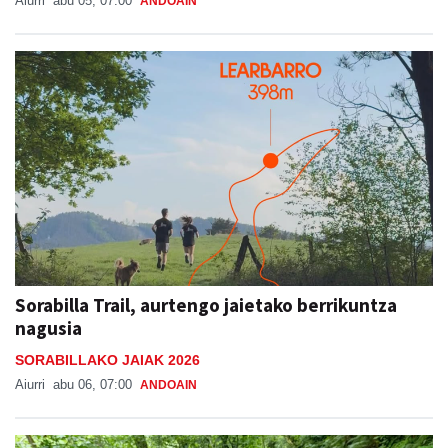
Aiurri
abu 05, 07:00
ANDOAIN
Sorabilla Trail, aurtengo jaietako berrikuntza
nagusia
SORABILLAKO JAIAK 2026
Aiurri
abu 06, 07:00
ANDOAIN