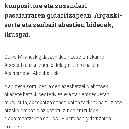
konpositore eta zuzendari
pasaiarraren gidaritzapean. Argazki-
sorta eta zenbait abestien bideoak,
ikusgai.
Gorka Mirandak gidatzen duen Easo Emakume
Abesbatza izan zuen bidelagun estreinaldian
Adarramendi Abesbatzak.
Nahiz eta sortu berria den abesbatzako ahotsek
hilabete batzuk besterik ez eraman entseguetan
murgilduta, abesbatza sendo baten tankera hartu ziote
atzoko emanaldiaz gozatu zuten entzuleek.
Nabarmentzekoa da Josu Elberdinen gidaritzaren
emaitza.