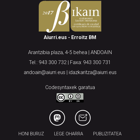
Aiurri.eus - Erroitz BM
Arantzibia plaza, 4-5 behea | ANDOAIN
Tel.: 943 300 732 | Faxa: 943 300 731
andoain@aiurri.eus | idazkaritza@aiurri.eus
Codesyntaxek garatua
HONI BURUZ
LEGE OHARRA
PUBLIZITATEA