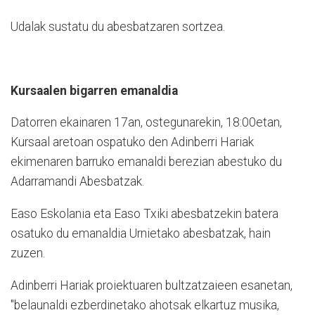
Udalak sustatu du abesbatzaren sortzea.
Kursaalen bigarren emanaldia
Datorren ekainaren 17an, ostegunarekin, 18:00etan,
Kursaal aretoan ospatuko den Adinberri Hariak
ekimenaren barruko emanaldi berezian abestuko du
Adarramandi Abesbatzak.
Easo Eskolania eta Easo Txiki abesbatzekin batera
osatuko du emanaldia Urnietako abesbatzak, hain
zuzen.
Adinberri Hariak proiektuaren bultzatzaieen esanetan,
"belaunaldi ezberdinetako ahotsak elkartuz musika,