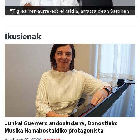
"Tigrea"ren aurre-estreinaldia, arratsaldean Saroben
Ikusienak
Junkal Guerrero andoaindarra, Donostiako
Musika Hamabostaldiko protagonista