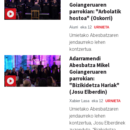
Goiangeruaren
parrokian: "Arbolatik
hostoa" (Oskorri)
Aiurri
eka 12
URNIETA
Urnietako Abesbatzaren
jendaurreko lehen
kontzertua.
Adarramendi
Abesbatza Mikel
Goiangeruaren
parrokian:
"Bizikidetza Hariak"
(Josu Elberdin)
Xabier Lasa
eka 12
URNIETA
Urnietako Abesbatzaren
jendaurreko lehen
kontzertua, Josu Elberdinek
zuzenduta. "Bizikidetza