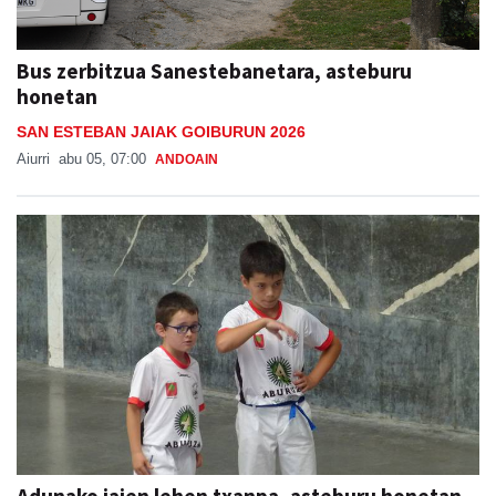
Bus zerbitzua Sanestebanetara, asteburu
honetan
SAN ESTEBAN JAIAK GOIBURUN 2026
Aiurri
abu 05, 07:00
ANDOAIN
Adunako jaien lehen txanpa, asteburu honetan