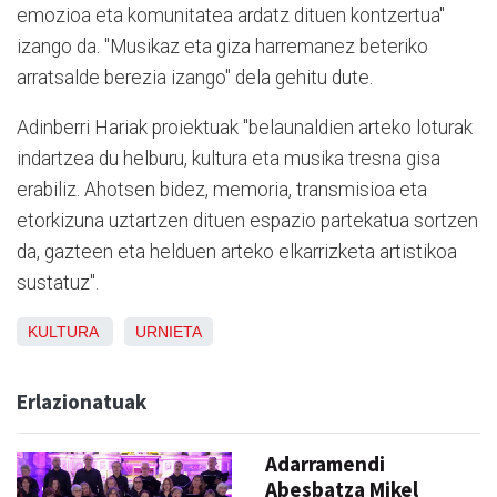
emozioa eta komunitatea ardatz dituen kontzertua"
izango da. "Musikaz eta giza harremanez beteriko
arratsalde berezia izango" dela gehitu dute.
Adinberri Hariak proiektuak "belaunaldien arteko loturak
indartzea du helburu, kultura eta musika tresna gisa
erabiliz. Ahotsen bidez, memoria, transmisioa eta
etorkizuna uztartzen dituen espazio partekatua sortzen
da, gazteen eta helduen arteko elkarrizketa artistikoa
sustatuz".
KULTURA
URNIETA
Erlazionatuak
Adarramendi
Abesbatza Mikel