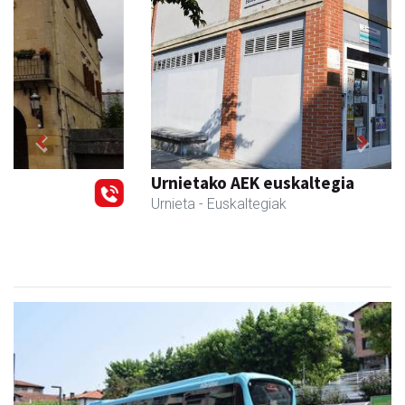
Previous
Next
Urnietako AEK euskaltegia
Urnieta
- Euskaltegiak