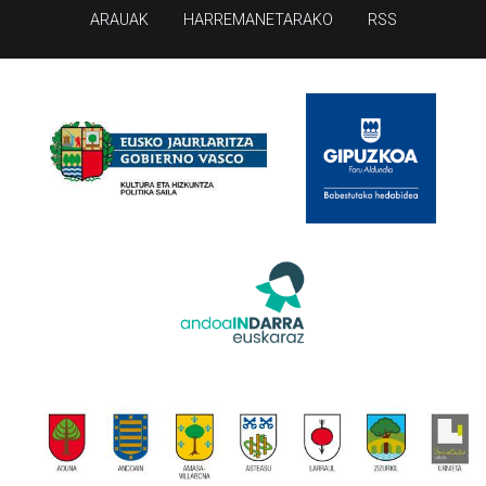
ARAUAK
HARREMANETARAKO
RSS