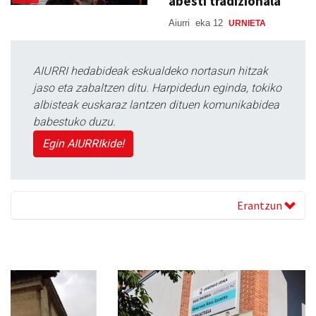
abesti tradizionala
Aiurri
eka 12
URNIETA
AIURRI hedabideak eskualdeko nortasun hitzak
jaso eta zabaltzen ditu. Harpidedun eginda, tokiko
albisteak euskaraz lantzen dituen komunikabidea
babestuko duzu.
Egin AIURRIkide!
Erantzun