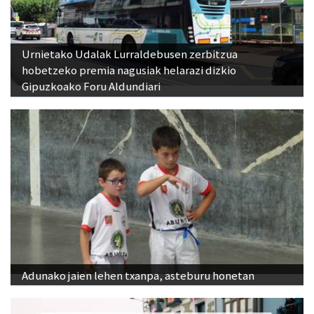
Urnietako Udalak Lurraldebusen zerbitzua
hobetzeko premia nagusiak helarazi dizkio
Gipuzkoako Foru Aldundiari
Adunako jaien lehen txanpa, asteburu honetan