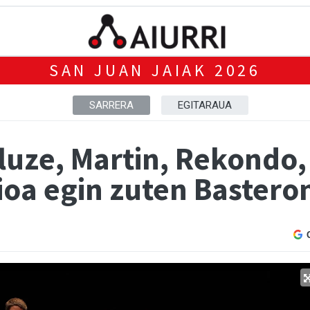
SAN JUAN JAIAK 2026
SARRERA
EGITARAUA
luze, Martin, Rekondo,
ioa egin zuten Bastero