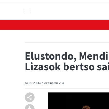
Elustondo, Mendi
Lizasok bertso sa
Aiurri
2026ko ekainaren 26a