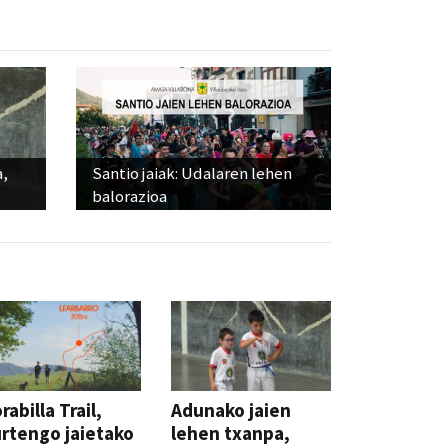
a,
Santio jaiak: Udalaren lehen
balorazioa
rabilla Trail,
Adunako jaien
rtengo jaietako
lehen txanpa,