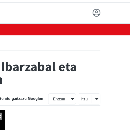
 Ibarzabal eta
n
Gehitu gaitzazu Googlen
Entzun
Itzuli