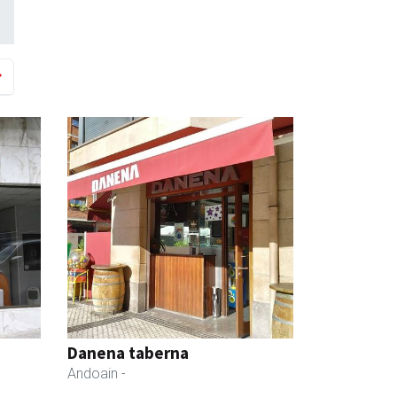
Danena taberna
Andoain
-