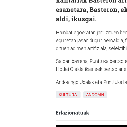
kantariak Basteron ari
esanetara, Basteron, e
aldi, ikusgai.
Hainbat egoeratan jarri zituen be
egunetan jasan dugun beroaldia, 
dituen adimen artifiziala, selektib
Saioan barrena, Punttuka bertso 
Hodei Olalde ikasleek bertsolariei
Andoaingo Udalak eta Punttuka be
KULTURA
ANDOAIN
Erlazionatuak