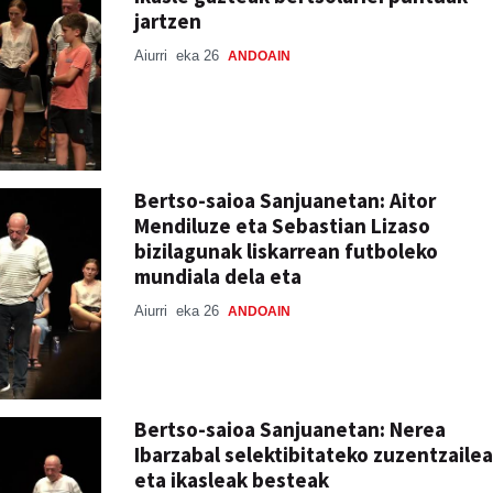
jartzen
Aiurri
eka 26
ANDOAIN
Bertso-saioa Sanjuanetan: Aitor
Mendiluze eta Sebastian Lizaso
bizilagunak liskarrean futboleko
mundiala dela eta
Aiurri
eka 26
ANDOAIN
Bertso-saioa Sanjuanetan: Nerea
Ibarzabal selektibitateko zuzentzailea
eta ikasleak besteak