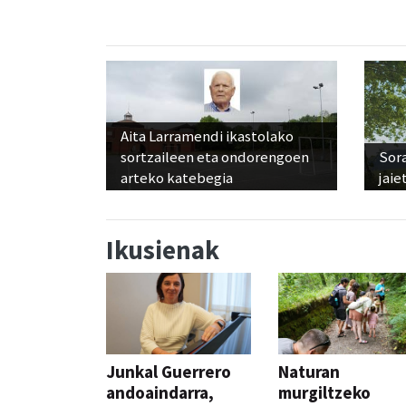
Aita Larramendi ikastolako
sortzaileen eta ondorengoen
Sora
arteko katebegia
jaie
Ikusienak
Junkal Guerrero
Naturan
andoaindarra,
murgiltzeko