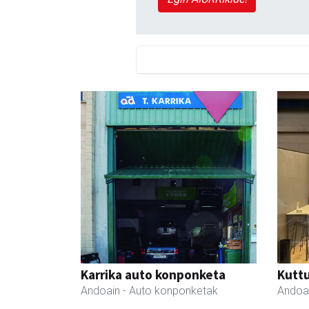
Karrika auto konponketa
Kutt
Andoain
- Auto konponketak
Andoa