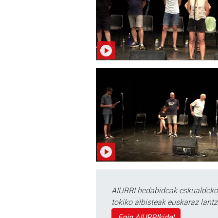
AIURRI hedabideak eskualdeko n
tokiko albisteak euskaraz lan
Egin AIURRIkide!