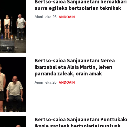
Bertso-saioa Sanjuanetan: beroaldiari
aurre egiteko bertsolarien teknikak
Aiurri
eka 26
ANDOAIN
Bertso-saioa Sanjuanetan: Nerea
Ibarzabal eta Alaia Martin, lehen
parranda zaleak, orain amak
Aiurri
eka 26
ANDOAIN
Bertso-saioa Sanjuanetan: Punttukak
ikasle gazteak bertsolariei puntuak