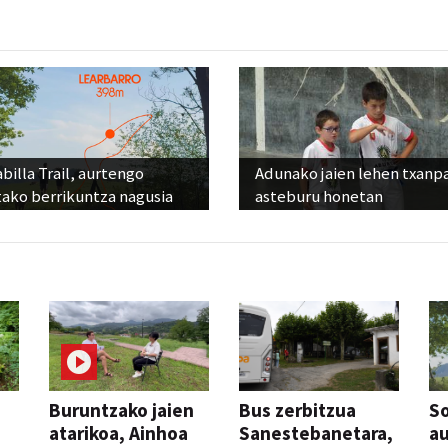
billa Trail, aurtengo
Adunako jaien lehen txanp
tako berrikuntza nagusia
asteburu honetan
Buruntzako jaien
Bus zerbitzua
So
atarikoa, Ainhoa
Sanestebanetara,
au