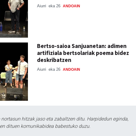
Aiurri
eka 26
ANDOAIN
Bertso-saioa Sanjuanetan: adimen
artifiziala bertsolariak poema bidez
deskribatzen
Aiurri
eka 26
ANDOAIN
ortasun hitzak jaso eta zabaltzen ditu. Harpidedun eginda,
tzen dituen komunikabidea babestuko duzu.