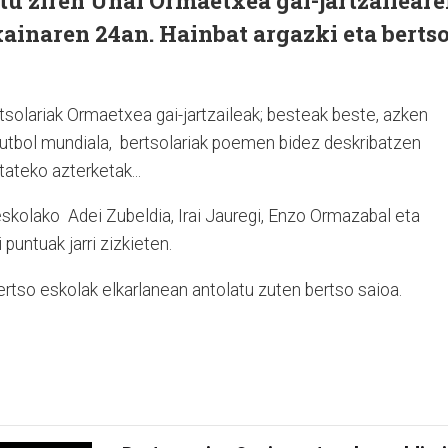
tu ziren Unai Ormaetxea gai-jartzailear
kainaren 24an. Hainbat argazki eta bertso
rtsolariak Ormaetxea gai-jartzaileak; besteak beste, azken
futbol mundiala, bertsolariak poemen bidez deskribatzen
itateko azterketak...
eskolako Adei Zubeldia, Irai Jauregi, Enzo Ormazabal eta
 puntuak jarri zizkieten.
rtso eskolak elkarlanean antolatu zuten bertso saioa.