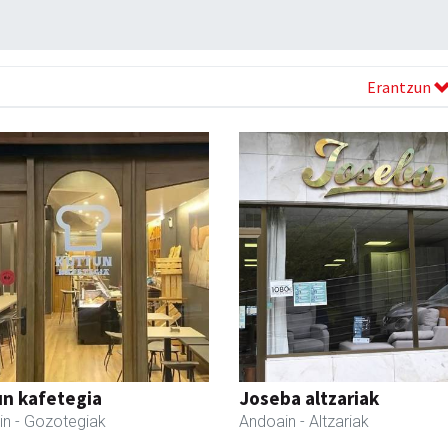
Erantzun
un kafetegia
Joseba altzariak
in
- Gozotegiak
Andoain
- Altzariak