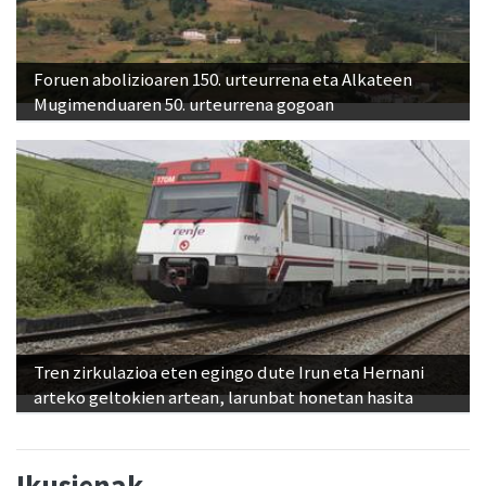
Foruen abolizioaren 150. urteurrena eta Alkateen
Mugimenduaren 50. urteurrena gogoan
Tren zirkulazioa eten egingo dute Irun eta Hernani
arteko geltokien artean, larunbat honetan hasita
Ikusienak