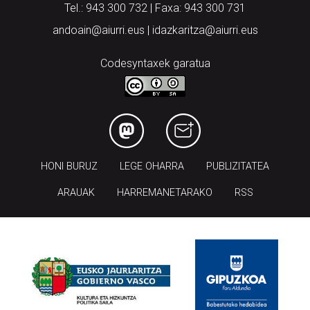
Tel.: 943 300 732 | Faxa: 943 300 731
andoain@aiurri.eus | idazkaritza@aiurri.eus
Codesyntaxek garatua
HONI BURUZ
LEGE OHARRA
PUBLIZITATEA
ARAUAK
HARREMANETARAKO
RSS