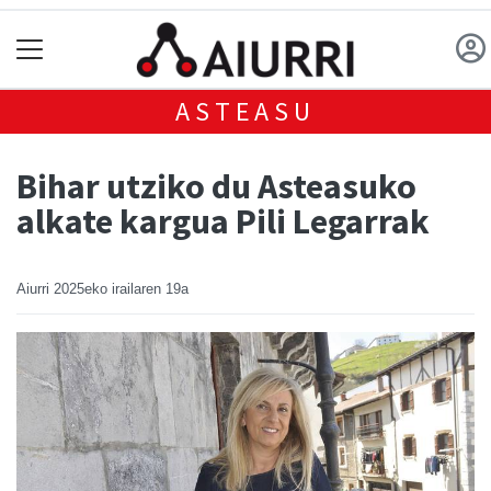
ASTEASU
Bihar utziko du Asteasuko
alkate kargua Pili Legarrak
Aiurri
2025eko irailaren 19a