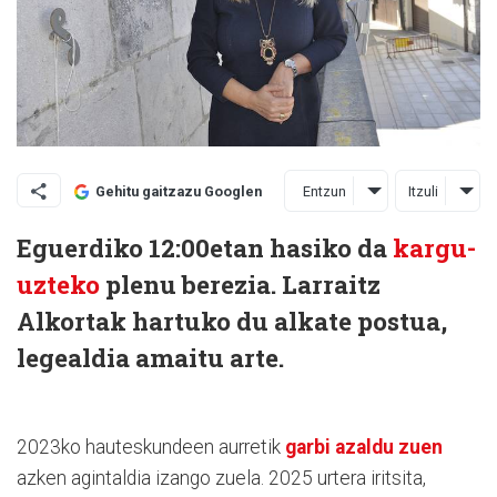
Entzun
Itzuli
Gehitu gaitzazu Googlen
Eguerdiko 12:00etan hasiko da
kargu-
uzteko
plenu berezia. Larraitz
Alkortak hartuko du alkate postua,
legealdia amaitu arte.
2023ko hauteskundeen aurretik
garbi azaldu zuen
azken agintaldia izango zuela. 2025 urtera iritsita,