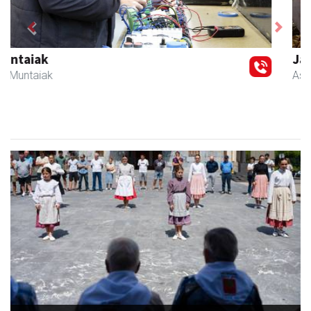
Previous
Next
Javier Iraola harategia
Asteasu
- Harategiak