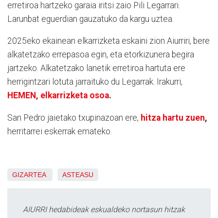
erretiroa hartzeko garaia iritsi zaio Pili Legarrari.
Larunbat eguerdian gauzatuko da kargu uztea.
2025eko ekainean elkarrizketa eskaini zion Aiurriri, bere
alkatetzako errepasoa egin, eta etorkizunera begira
jartzeko. Alkatetzako lanetik erretiroa hartuta ere
herrigintzari lotuta jarraituko du Legarrak. Irakurri,
HEMEN, elkarrizketa osoa
.
San Pedro jaietako txupinazoan ere,
hitza hartu zuen
,
herritarrei eskerrak emateko.
GIZARTEA
ASTEASU
AIURRI hedabideak eskualdeko nortasun hitzak