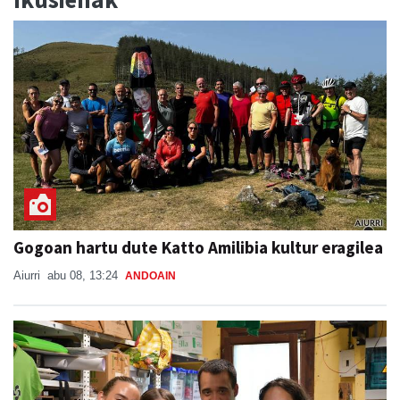
Gogoan hartu dute Katto Amilibia kultur eragilea
Aiurri
abu 08, 13:24
ANDOAIN