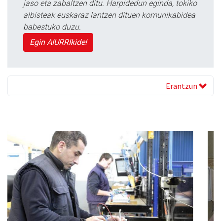
jaso eta zabaltzen ditu. Harpidedun eginda, tokiko
albisteak euskaraz lantzen dituen komunikabidea
babestuko duzu.
Egin AIURRIkide!
Erantzun