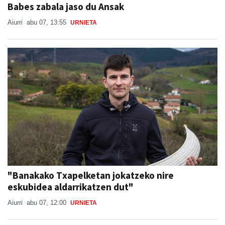
Babes zabala jaso du Ansak
Aiurri
abu 07, 13:55
URNIETA
"Banakako Txapelketan jokatzeko nire
eskubidea aldarrikatzen dut"
Aiurri
abu 07, 12:00
URNIETA