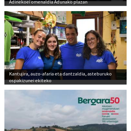
Adinekoei omenaldia Adunako plazan
Kantujira, auzo-afaria eta dantzaldia, asteburuko
ospakizunei ekiteko