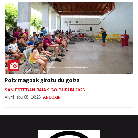
Potx magoak girotu du goiza
SAN ESTEBAN JAIAK GOIBURUN 2026
Aiurri
abu 08, 16:28
ANDOAIN