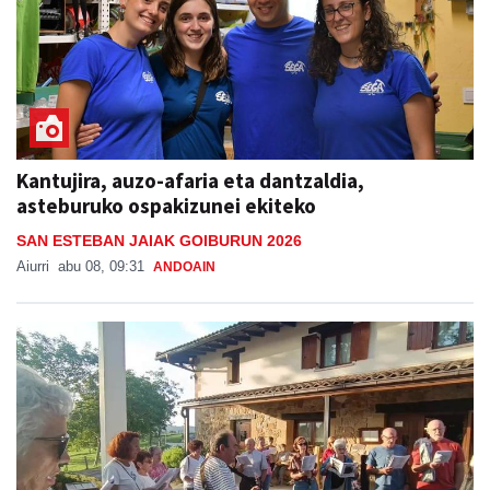
Kantujira, auzo-afaria eta dantzaldia,
asteburuko ospakizunei ekiteko
SAN ESTEBAN JAIAK GOIBURUN 2026
Aiurri
abu 08, 09:31
ANDOAIN