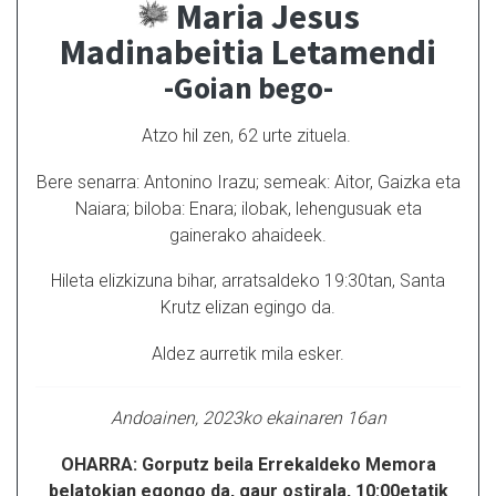
Maria Jesus
Madinabeitia Letamendi
-Goian bego-
Atzo hil zen, 62 urte zituela.
Bere senarra: Antonino Irazu; semeak: Aitor, Gaizka eta
Naiara; biloba: Enara; ilobak, lehengusuak eta
gainerako ahaideek.
Hileta elizkizuna bihar, arratsaldeko 19:30tan, Santa
Krutz elizan egingo da.
Aldez aurretik mila esker.
Andoainen, 2023ko ekainaren 16an
OHARRA: Gorputz beila Errekaldeko Memora
belatokian egongo da, gaur ostirala, 10:00etatik