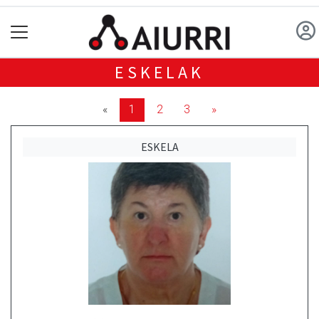
ESKELAK
«
1
2
3
»
ESKELA