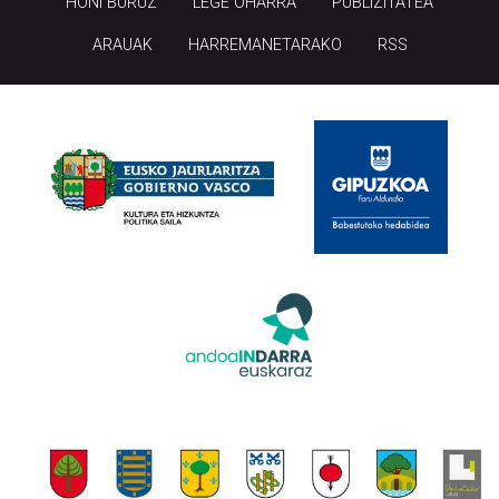
HONI BURUZ
LEGE OHARRA
PUBLIZITATEA
ARAUAK
HARREMANETARAKO
RSS