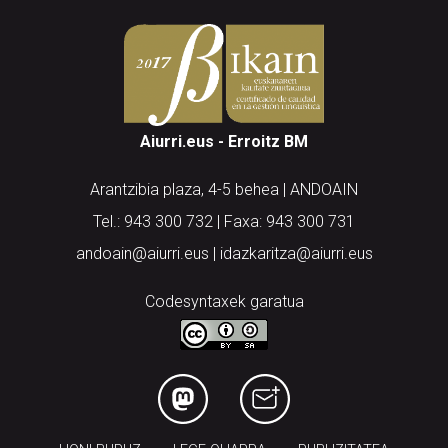
Aiurri.eus - Erroitz BM
Arantzibia plaza, 4-5 behea | ANDOAIN
Tel.: 943 300 732 | Faxa: 943 300 731
andoain@aiurri.eus | idazkaritza@aiurri.eus
Codesyntaxek garatua