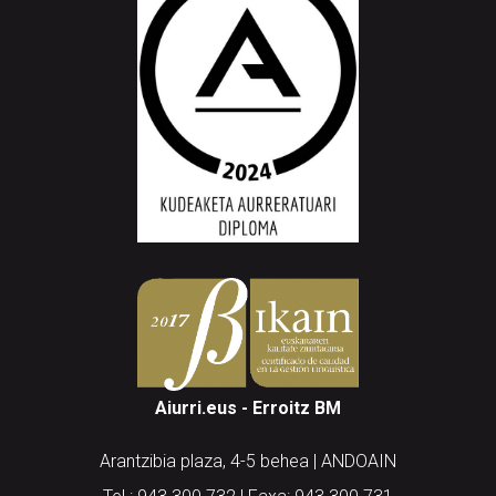
Aiurri.eus - Erroitz BM
Arantzibia plaza, 4-5 behea | ANDOAIN