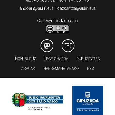
Tel.: 943 300 732 | Faxa: 943 300 731
andoain@aiurri.eus | idazkaritza@aiurri.eus
Codesyntaxek garatua
HONI BURUZ
LEGE OHARRA
PUBLIZITATEA
ARAUAK
HARREMANETARAKO
RSS