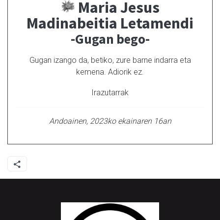
Maria Jesus
Madinabeitia Letamendi
-Gugan bego-
Gugan izango da, betiko, zure barne indarra eta
kemena. Adiorik ez.
Irazutarrak
Andoainen, 2023ko ekainaren 16an