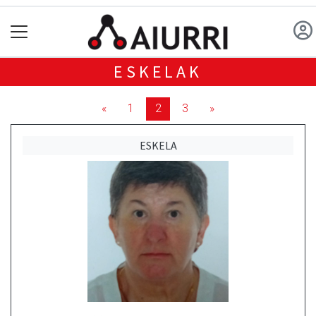
ESKELAK
«
1
2
3
»
ESKELA