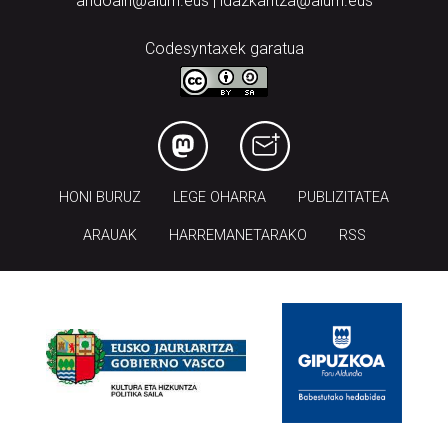
andoain@aiurri.eus | idazkaritza@aiurri.eus
Codesyntaxek garatua
HONI BURUZ
LEGE OHARRA
PUBLIZITATEA
ARAUAK
HARREMANETARAKO
RSS