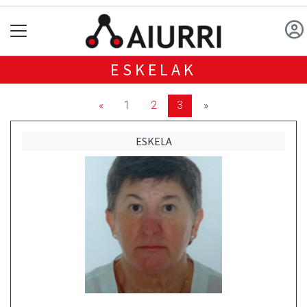
ESKELAK
«
1
2
3
»
ESKELA