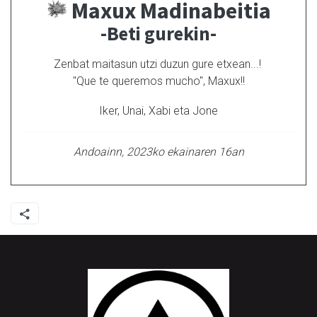
Maxux Madinabeitia
-Beti gurekin-
Zenbat maitasun utzi duzun gure etxean...!
"Que te queremos mucho", Maxux!!
Iker, Unai, Xabi eta Jone
Andoainn, 2023ko ekainaren 16an