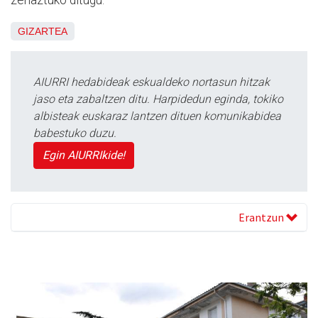
zehaztuko ditugu.
GIZARTEA
AIURRI hedabideak eskualdeko nortasun hitzak
jaso eta zabaltzen ditu. Harpidedun eginda, tokiko
albisteak euskaraz lantzen dituen komunikabidea
babestuko duzu.
Egin AIURRIkide!
Erantzun