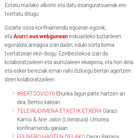
Estatu mailako albiste eta datu esanguratsuenak ere
txertatu ditugu.
Gizarte osoa konfinamendu egoeran egonik,
eta
Aiurri.eus webgunean
eskualdeko biztanleen
egonaldia arinagoa izan dadin, eduki sorta berria
txertatzeari ekin diogu. Ezinbestekoa izan da
kolaboratzaileen eta aiurrizaleen ekarpena, eta hori dela
eta esker bereziak eman nahi dizkiegu bertan agertzen
diren kolaboratzaileei:
#BERTSOVID19
Ehunka lagun parte hartzen ari
dira, Bertso katean.
TELEIRUDIMENA ETXETIK ETXERA
Garazi
Kamio & Ane Jalon (Literatura): Umorea
konfinamendu garaian.
EGUNERO HASTEN DELAKO
Diego Barrasa