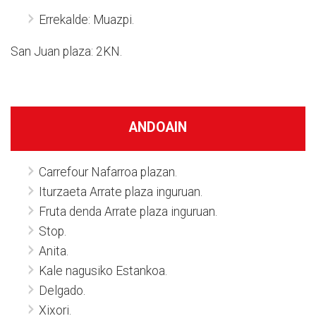
Errekalde: Muazpi.
San Juan plaza: 2KN.
ANDOAIN
Carrefour Nafarroa plazan.
Iturzaeta Arrate plaza inguruan.
Fruta denda Arrate plaza inguruan.
Stop.
Anita.
Kale nagusiko Estankoa.
Delgado.
Xixori.