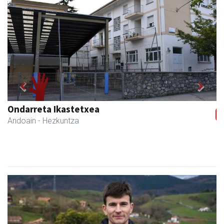
Previous
Next
Ondarreta Ikastetxea
Andoain
- Hezkuntza