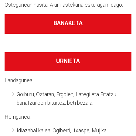
Ostegunean hasita, Aiurri astekaria eskuragarri dago.
BANAKETA
URNIETA
Landagunea:
Goiburu, Oztaran, Ergoien, Lategi eta Erratzu
banatzaileen bitartez, beti bezala.
Herrigunea:
Idiazabal kalea: Ogiberri, Itxaspe, Mujika.