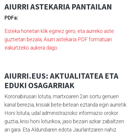
AIURRI ASTEKARIA PANTAILAN
PDFa:
Esteka honetan klik eginez gero, eta aurreko aste
guztietan bezala, Aiurri astekaria PDF formatuan
irakurtzeko aukera dago
.
AIURRI.EUS: AKTUALITATEA ETA
EDUKI OSAGARRIAK
Koronabirusari lotuta, martxoaren 2an sortu genuen
kanal berezia, krisiak bete-betean eztanda egin aurretik.
Honi lotuta, udal administrazioko informazio orokor
guztia, krisi honi loturikoa, jaso bezain azkar zabaltzen
ari gara. Eta Aldundiaren edota Jaurlaritzaren nahiz