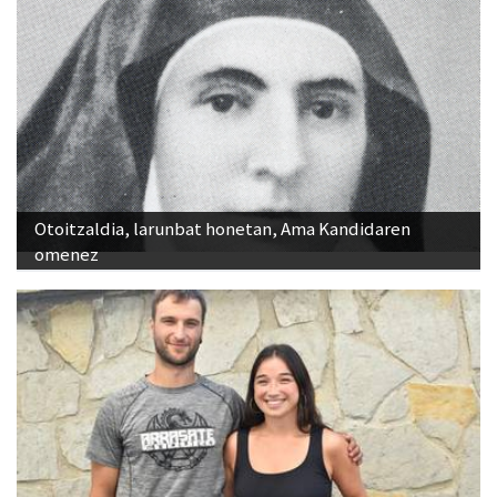
Otoitzaldia, larunbat honetan, Ama Kandidaren
omenez