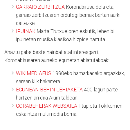
GARRAIO ZERBITZUA
Koronabirusa dela eta,
garraio zerbitzuaren ordutegi berriak bertan aurki
daitezke.
IPUINAK
Marta Trutxueloren eskutik, lehen bi
ipuinetan musika klasikoa hizpide hartuta.
Ahaztu gabe beste hainbat atal interesgarri,
Koronabirusaren aurreko egunetan abiatutakoak:
WIKIMEDIAEUS
1990eko hamarkadako argazkiak,
sarean klik bakarrera.
EGUNEAN BEHIN LEHIAKETA
400 lagun parte
hartzen ari dira Aiurri taldean.
GORABEHERAK WEBSAILA
Ttap eta Tokikomen
eskaintza multimedia berria.