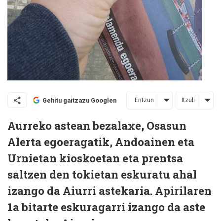
Entzun
Itzuli
Gehitu gaitzazu Googlen
Aurreko astean bezalaxe, Osasun
Alerta egoeragatik, Andoainen eta
Urnietan kioskoetan eta prentsa
saltzen den tokietan eskuratu ahal
izango da Aiurri astekaria.
Apirilaren
1a bitarte eskuragarri izango da aste