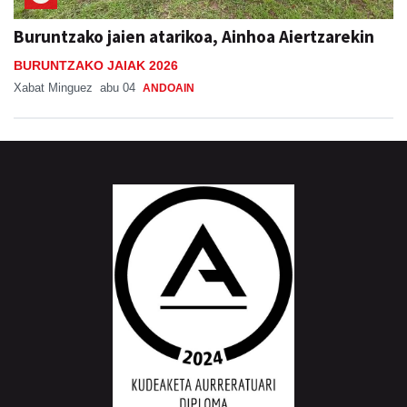
Buruntzako jaien atarikoa, Ainhoa Aiertzarekin
BURUNTZAKO JAIAK 2026
Xabat Minguez
abu 04
ANDOAIN