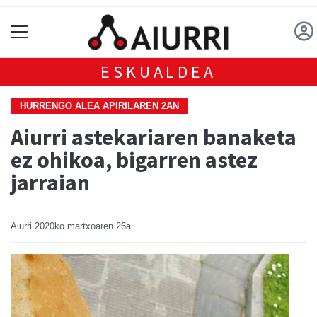
ESKUALDEA
HURRENGO ALEA APIRILAREN 2AN
Aiurri astekariaren banaketa
ez ohikoa, bigarren astez
jarraian
Aiurri
2020ko martxoaren 26a