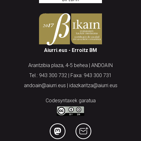
Aiurri.eus - Erroitz BM
Arantzibia plaza, 4-5 behea | ANDOAIN
Tel.: 943 300 732 | Faxa: 943 300 731
andoain@aiurri.eus | idazkaritza@aiurri.eus
Codesyntaxek garatua