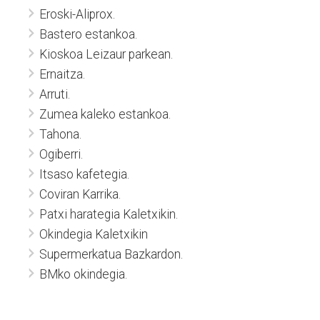
Eroski-Aliprox.
Bastero estankoa.
Kioskoa Leizaur parkean.
Ernaitza.
Arruti.
Zumea kaleko estankoa.
Tahona.
Ogiberri.
Itsaso kafetegia.
Coviran Karrika.
Patxi harategia Kaletxikin.
Okindegia Kaletxikin
Supermerkatua Bazkardon.
BMko okindegia.