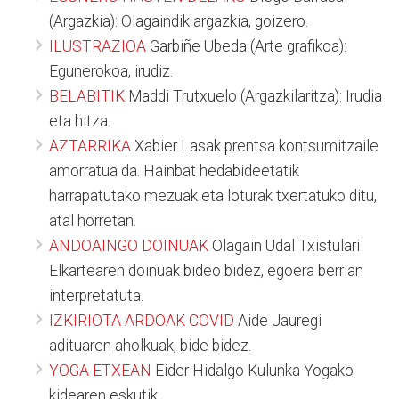
(Argazkia): Olagaindik argazkia, goizero.
ILUSTRAZIOA
Garbiñe Ubeda (Arte grafikoa):
Egunerokoa, irudiz.
BELABITIK
Maddi Trutxuelo (Argazkilaritza): Irudia
eta hitza.
AZTARRIKA
Xabier Lasak prentsa kontsumitzaile
amorratua da. Hainbat hedabideetatik
harrapatutako mezuak eta loturak txertatuko ditu,
atal horretan.
ANDOAINGO DOINUAK
Olagain Udal Txistulari
Elkartearen doinuak bideo bidez, egoera berrian
interpretatuta.
IZKIRIOTA ARDOAK COVID
Aide Jauregi
adituaren aholkuak, bide bidez.
YOGA ETXEAN
Eider Hidalgo Kulunka Yogako
kidearen eskutik.