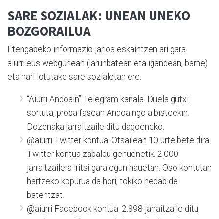
SARE SOZIALAK: UNEAN UNEKO
BOZGORAILUA
Etengabeko informazio jarioa eskaintzen ari gara
aiurri.eus webgunean (larunbatean eta igandean, barne)
eta hari lotutako sare sozialetan ere:
“Aiurri Andoain” Telegram kanala. Duela gutxi
sortuta, proba fasean Andoaingo albisteekin.
Dozenaka jarraitzaile ditu dagoeneko.
@aiurri Twitter kontua. Otsailean 10 urte bete dira
Twitter kontua zabaldu genuenetik. 2.000
jarraitzailera iritsi gara egun hauetan. Oso kontutan
hartzeko kopurua da hori, tokiko hedabide
batentzat.
@aiurri Facebook kontua. 2.898 jarraitzaile ditu.