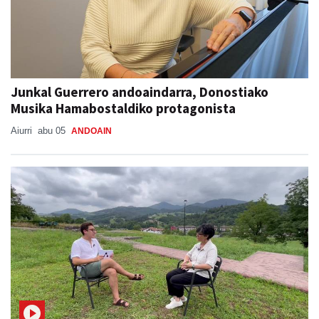
Junkal Guerrero andoaindarra, Donostiako
Musika Hamabostaldiko protagonista
Aiurri
abu 05
ANDOAIN