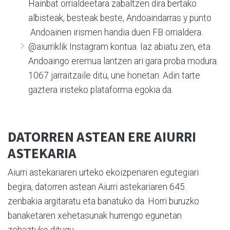
Hainbat orrialdeetara zabaltzen dira bertako
albisteak, besteak beste, Andoaindarras y punto
Andoainen irismen handia duen FB orrialdera.
@aiurriklik Instagram kontua. Iaz abiatu zen, eta
Andoaingo eremua lantzen ari gara proba modura.
1067 jarraitzaile ditu, une honetan. Adin tarte
gaztera iristeko plataforma egokia da.
DATORREN ASTEAN ERE AIURRI
ASTEKARIA
Aiurri astekariaren urteko ekoizpenaren egutegiari
begira, datorren astean Aiurri astekariaren 645.
zenbakia argitaratu eta banatuko da. Horri buruzko
banaketaren xehetasunak hurrengo egunetan