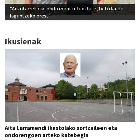
"Auzotarrek oso ondo erantzuten dute, beti daude
laguntzeko prest"
Ikusienak
Aita Larramendi ikastolako sortzaileen eta
ondorengoen arteko katebegia