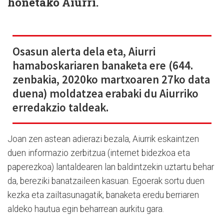
honetako Aiurri.
Osasun alerta dela eta, Aiurri
hamaboskariaren banaketa ere (644.
zenbakia, 2020ko martxoaren 27ko data
duena) moldatzea erabaki du Aiurriko
erredakzio taldeak.
Joan zen astean adierazi bezala, Aiurrik eskaintzen
duen informazio zerbitzua (internet bidezkoa eta
paperezkoa) lantaldearen lan baldintzekin uztartu behar
da, bereziki banatzaileen kasuan. Egoerak sortu duen
kezka eta zailtasunagatik, banaketa eredu berriaren
aldeko hautua egin beharrean aurkitu gara.