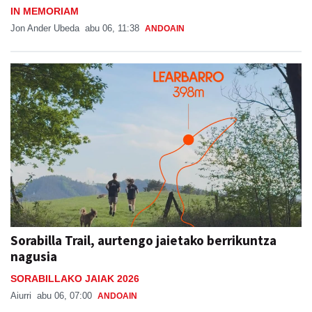
IN MEMORIAM
Jon Ander Ubeda
abu 06, 11:38
ANDOAIN
Sorabilla Trail, aurtengo jaietako berrikuntza
nagusia
SORABILLAKO JAIAK 2026
Aiurri
abu 06, 07:00
ANDOAIN