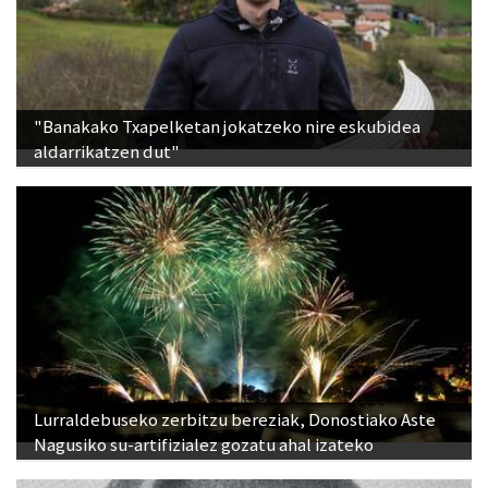
"Banakako Txapelketan jokatzeko nire eskubidea
aldarrikatzen dut"
Lurraldebuseko zerbitzu bereziak, Donostiako Aste
Nagusiko su-artifizialez gozatu ahal izateko