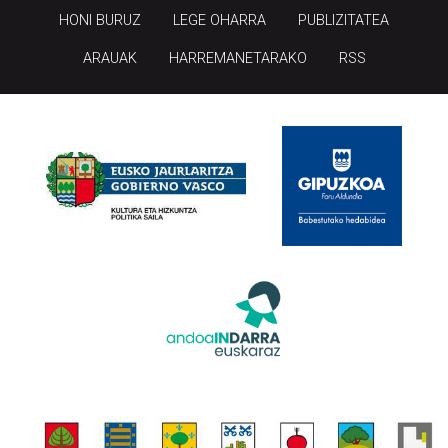
HONI BURUZ
LEGE OHARRA
PUBLIZITATEA
ARAUAK
HARREMANETARAKO
RSS