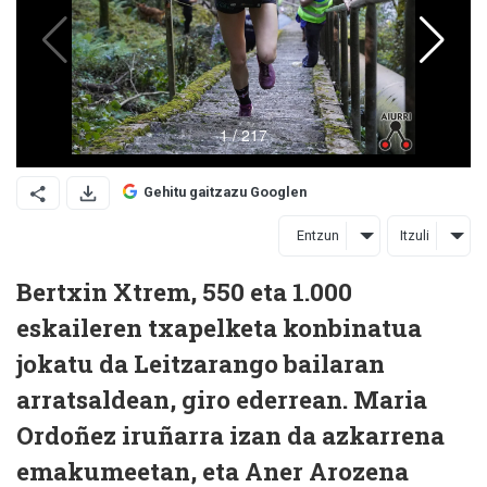
Gehitu gaitzazu Googlen
Entzun
Itzuli
Bertxin Xtrem, 550 eta 1.000
eskaileren txapelketa konbinatua
jokatu da Leitzarango bailaran
arratsaldean, giro ederrean. Maria
Ordoñez iruñarra izan da azkarrena
emakumeetan, eta Aner Arozena