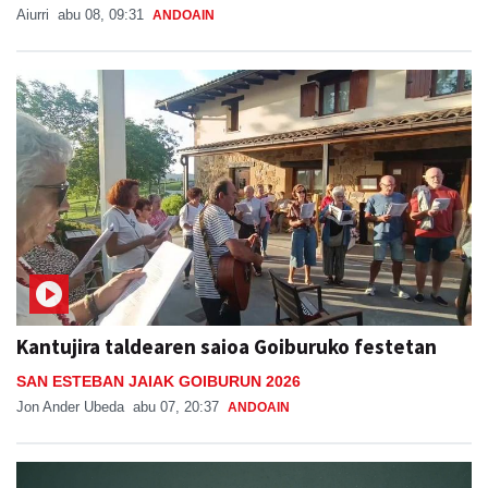
Aiurri
abu 08, 09:31
ANDOAIN
Kantujira taldearen saioa Goiburuko festetan
SAN ESTEBAN JAIAK GOIBURUN 2026
Jon Ander Ubeda
abu 07, 20:37
ANDOAIN