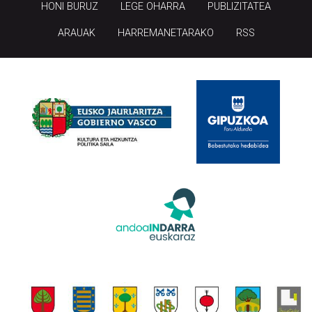
HONI BURUZ
LEGE OHARRA
PUBLIZITATEA
ARAUAK
HARREMANETARAKO
RSS