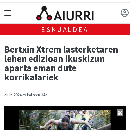
ESKUALDEA
Bertxin Xtrem lasterketaren
lehen edizioan ikuskizun
aparta eman dute
korrikalariek
aiurri
2024ko irailaren 14a