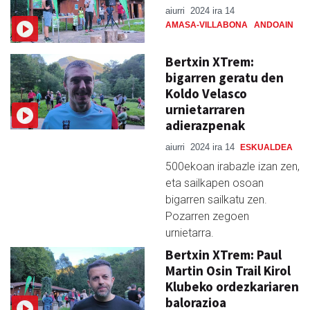
aiurri
2024 ira 14
AMASA-VILLABONA
ANDOAIN
Bertxin XTrem:
bigarren geratu den
Koldo Velasco
urnietarraren
adierazpenak
aiurri
2024 ira 14
ESKUALDEA
500ekoan irabazle izan zen,
eta sailkapen osoan
bigarren sailkatu zen.
Pozarren zegoen
urnietarra.
Bertxin XTrem: Paul
Martin Osin Trail Kirol
Klubeko ordezkariaren
balorazioa