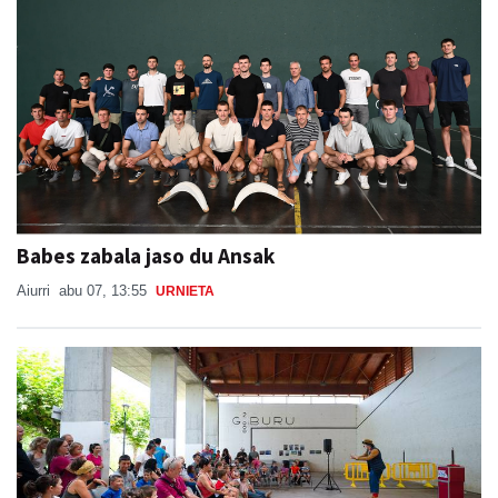
Babes zabala jaso du Ansak
Aiurri
abu 07, 13:55
URNIETA