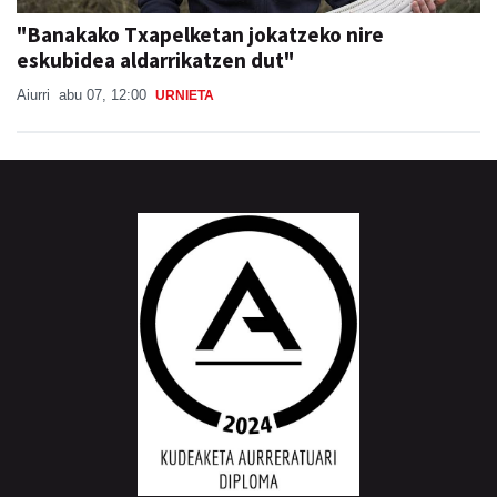
"Banakako Txapelketan jokatzeko nire
eskubidea aldarrikatzen dut"
Aiurri
abu 07, 12:00
URNIETA