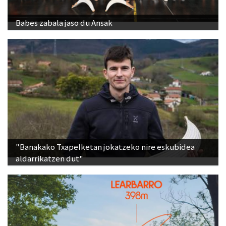
Babes zabala jaso du Ansak
"Banakako Txapelketan jokatzeko nire eskubidea
aldarrikatzen dut"