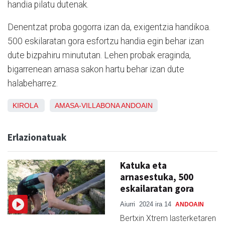
handia pilatu dutenak.
Denentzat proba gogorra izan da, exigentzia handikoa.
500 eskilaratan gora esfortzu handia egin behar izan
dute bizpahiru minututan. Lehen probak eraginda,
bigarrenean arnasa sakon hartu behar izan dute
halabeharrez.
KIROLA
AMASA-VILLABONA
ANDOAIN
Erlazionatuak
Katuka eta
arnasestuka, 500
eskailaratan gora
Aiurri
2024 ira 14
ANDOAIN
Bertxin Xtrem lasterketaren