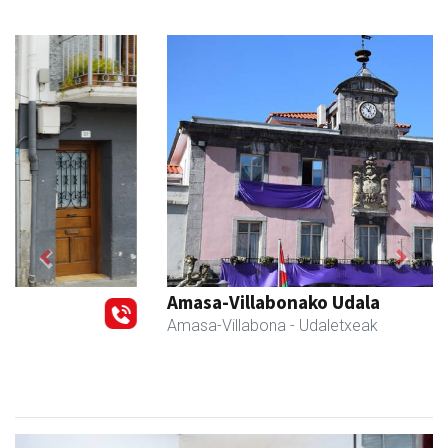
Previous
Next
Amasa-Villabonako Udala
Amasa-Villabona
- Udaletxeak