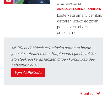
aiurri
2024 ira 14
AMASA-VILLABONA
ANDOAIN
Lasterketa amaitu berritan,
datorren urteko edizioan
pentsatzen ari zen
antolatzailea.
AIURRI hedabideak eskualdeko nortasun hitzak
jaso eta zabaltzen ditu. Harpidedun eginda, tokiko
albisteak euskaraz lantzen dituen komunikabidea
babestuko duzu.
Egin AIURRIkide!
Erantzun