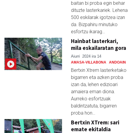
baitan bi proba egin behar
dituzte lasterkariek. Lehena
500 eskilarak igotzea izan
da. Bizpahiru minutuko
esfortzu ikarag…
Hainbat lasterkari,
mila eskailaratan gora
Aiurri
2024 ira 14
AMASA-VILLABONA
ANDOAIN
Bertxin Xtrem lasterketako
bigarren eta azken proba
izan da, lehen edizioari
amaiera eman diona.
Aurreko esfortzuak
baldintzatuta, bigarren
proba hon…
Bertxin XTrem: sari
emate ekitaldia