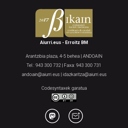
Aiurri.eus - Erroitz BM
Arantzibia plaza, 4-5 behea | ANDOAIN
Tel.: 943 300 732 | Faxa: 943 300 731
andoain@aiurri.eus | idazkaritza@aiurri.eus
Codesyntaxek garatua