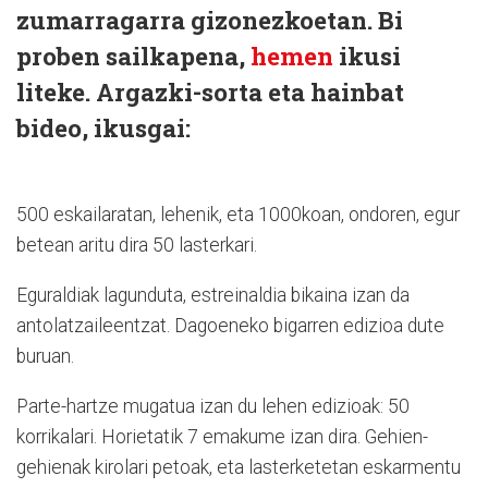
zumarragarra gizonezkoetan. Bi
proben sailkapena,
hemen
ikusi
liteke. Argazki-sorta eta hainbat
bideo, ikusgai:
500 eskailaratan, lehenik, eta 1000koan, ondoren, egur
betean aritu dira 50 lasterkari.
Eguraldiak lagunduta, estreinaldia bikaina izan da
antolatzaileentzat. Dagoeneko bigarren edizioa dute
buruan.
Parte-hartze mugatua izan du lehen edizioak: 50
korrikalari. Horietatik 7 emakume izan dira. Gehien-
gehienak kirolari petoak, eta lasterketetan eskarmentu