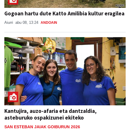
Gogoan hartu dute Katto Amilibia kultur eragilea
Aiurri
abu 08, 13:24
ANDOAIN
Kantujira, auzo-afaria eta dantzaldia,
asteburuko ospakizunei ekiteko
SAN ESTEBAN JAIAK GOIBURUN 2026