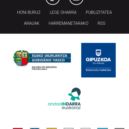
HONI BURUZ
LEGE OHARRA
PUBLIZITATEA
ARAUAK
HARREMANETARAKO
RSS