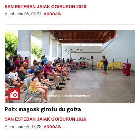
SAN ESTEBAN JAIAK GOIBURUN 2026
Aiurri
abu 08, 09:31
ANDOAIN
Potx magoak girotu du goiza
SAN ESTEBAN JAIAK GOIBURUN 2026
Aiurri
abu 08, 16:28
ANDOAIN