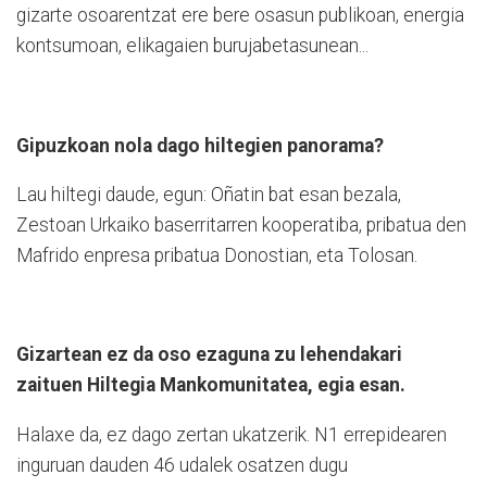
gizarte osoarentzat ere bere osasun publikoan, energia
kontsumoan, elikagaien burujabetasunean...
Gipuzkoan nola dago hiltegien panorama?
Lau hiltegi daude, egun: Oñatin bat esan bezala,
Zestoan Urkaiko baserritarren kooperatiba, pribatua den
Mafrido enpresa pribatua Donostian, eta Tolosan.
Gizartean ez da oso ezaguna zu lehendakari
zaituen Hiltegia Mankomunitatea, egia esan.
Halaxe da, ez dago zertan ukatzerik. N1 errepidearen
inguruan dauden 46 udalek osatzen dugu