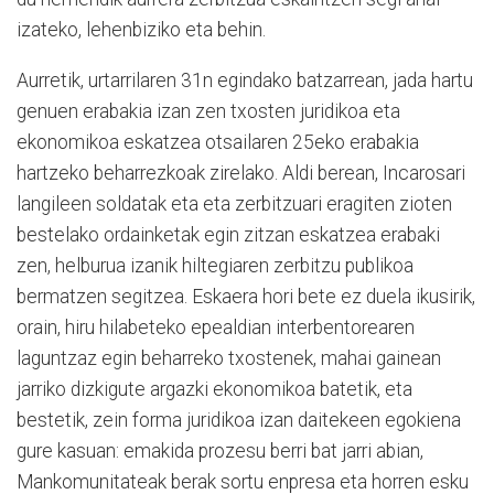
izateko, lehenbiziko eta behin.
Aurretik, urtarrilaren 31n egindako batzarrean, jada hartu
genuen erabakia izan zen txosten juridikoa eta
ekonomikoa eskatzea otsailaren 25eko erabakia
hartzeko beharrezkoak zirelako. Aldi berean, Incarosari
langileen soldatak eta eta zerbitzuari eragiten zioten
bestelako ordainketak egin zitzan eskatzea erabaki
zen, helburua izanik hiltegiaren zerbitzu publikoa
bermatzen segitzea. Eskaera hori bete ez duela ikusirik,
orain, hiru hilabeteko epealdian interbentorearen
laguntzaz egin beharreko txostenek, mahai gainean
jarriko dizkigute argazki ekonomikoa batetik, eta
bestetik, zein forma juridikoa izan daitekeen egokiena
gure kasuan: emakida prozesu berri bat jarri abian,
Mankomunitateak berak sortu enpresa eta horren esku