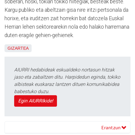
soberan, noski, tokian tokiko hiltegiak, besteak beste.
Kargu publiko eta abeltzain gisa nire iritzi pertsonala da
horixe, eta iruditzen zait horrekin bat datozela Euskal
Herrian lehen sektorearekin nola edo halako harremana
duten eragile gehien-gehienek.
GIZARTEA
AIURRI hedabideak eskualdeko nortasun hitzak
jaso eta zabaltzen ditu. Harpidedun eginda, tokiko
albisteak euskaraz lantzen dituen komunikabidea
babestuko duzu.
Egin AIURRIkide!
Erantzun