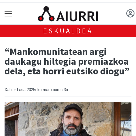
ESKUALDEA
“Mankomunitatean argi
daukagu hiltegia premiazkoa
dela, eta horri eutsiko diogu”
Xabier Lasa
2025eko martxoaren 3a