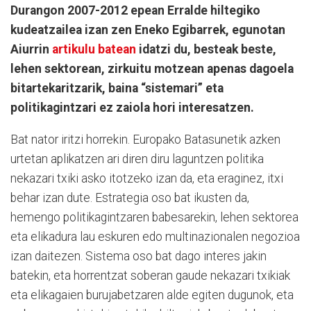
Durangon 2007-2012 epean Erralde hiltegiko
kudeatzailea izan zen Eneko Egibarrek, egunotan
Aiurrin
artikulu batean
idatzi du, besteak beste,
lehen sektorean, zirkuitu motzean apenas dagoela
bitartekaritzarik, baina “sistemari” eta
politikagintzari ez zaiola hori interesatzen.
Bat nator iritzi horrekin. Europako Batasunetik azken
urtetan aplikatzen ari diren diru laguntzen politika
nekazari txiki asko itotzeko izan da, eta eraginez, itxi
behar izan dute. Estrategia oso bat ikusten da,
hemengo politikagintzaren babesarekin, lehen sektorea
eta elikadura lau eskuren edo multinazionalen negozioa
izan daitezen. Sistema oso bat dago interes jakin
batekin, eta horrentzat soberan gaude nekazari txikiak
eta elikagaien burujabetzaren alde egiten dugunok, eta