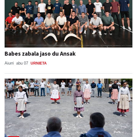
Babes zabala jaso du Ansak
Aiurri
abu 07
URNIETA