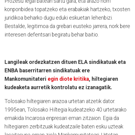
Prozesu legal batean sartu gara, eta arazo horri
konponbidea topatzeko eta erabakiak hartzeko, txosten
juridikoa beharko dugu eduki eskuetan lehenbizi.
Bestalde, legitimoa da grebari eusteko jarrera, nork bere
interesen defentsari begiratu behar baitio.
Langileak ordezkatzen dituen ELA sindikatuak eta
ENBA baserritarren sindikatuak ere
Mankomunitateri
egin diote kritika
, hiltegiaren
kudeaketa aurretik kontrolatu ez izanagatik.
Tolosako hiltegiaren arazoa urtetan atzetik dator.
1995ean, Tolosako Hiltegia kudeatzeko 40 urtetarako
emakida Incarosa enpresari eman zitzaion. Egia da
hiltegiaren zerbitzuak kudeatzaile baten esku uzteak