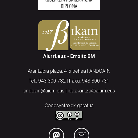
Aiurri.eus - Erroitz BM
Arantzibia plaza, 4-5 behea | ANDOAIN
Tel.: 943 300 732 | Faxa: 943 300 731
andoain@aiurri.eus | idazkaritza@aiurri.eus
Codesyntaxek garatua