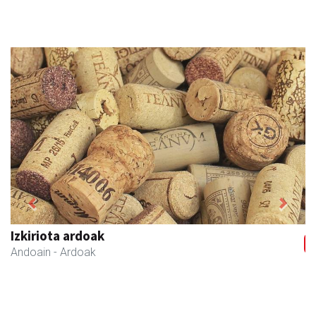
Previous
Next
Izkiriota ardoak
Andoain
- Ardoak