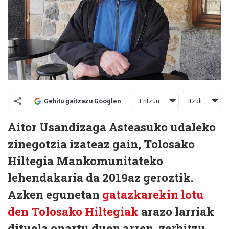
Entzun
Itzuli
Gehitu gaitzazu Googlen
Aitor Usandizaga Asteasuko udaleko
zinegotzia izateaz gain, Tolosako
Hiltegia Mankomunitateko
lehendakaria da 2019az geroztik.
Azken egunetan
gatazkarekin lotu
den Tolosako Hiltegiak
arazo larriak
dituela onartu duen arren, zerbitzu