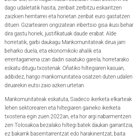
dago udaletatik hasita, zenbait zerbitzu eskaintzen
zaizkien herritarrei eta horietan zenbat euro gastatzen
dituen. Gizartearen ongizatean inbertsio gisa ikusi behar
dira gastu horiek, justifikatuak daude erabat. Alde
horretatik, garbi daukagu Mankomunitateak dirua jarri
beharko duela, eta ekonomikoki ahalik eta
errentagarriena izan dadin saiatuko garela; horretarako
eskatu ditugu txostenak. Oñatiko hiltegiaren kasuan,
adibidez, hango mankomunitatea osatzen duten udalen
diruarekin eutsi zaio azken urtetan.
Mankomunitateak eskatuta, Siadeco ikerketa elkarteak
lehen sektorearen eta hiltegiaren gaineko ikerketa
txostena egin zuen 2022an, eta hor argi nabarmentzen
zen Tolosakoa bezalako hiltegi batek daukan garrantzia,
ez bakarrik baserritarrentzat edo harakinentzat, baita