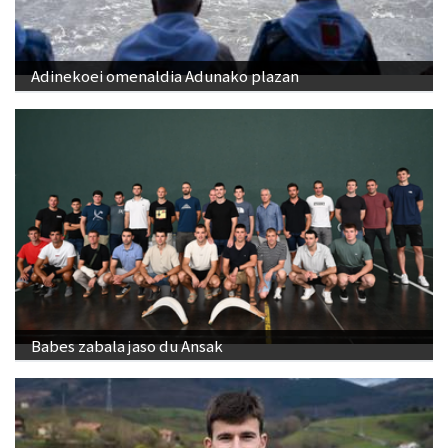
Adinekoei omenaldia Adunako plazan
Babes zabala jaso du Ansak