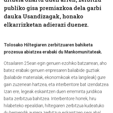
publiko gisa premiazkoa dela garbi
dauka Usandizagak, honako
elkarrizketan adierazi duenez.
Tolosako Hiltegiaren zerbitzuaren bahiketa
prozesua abiatzea erabaki du Mankomunitateak.
Otsailaren 25ean egin genuen ezohiko batzarrean, aho
batez erabaki genuen enpresaren baliabide guztiak
(baliabide materialak, ekonomikoak eta langileak) gure
gain zuzenean hartzea, eta interbentore bat izendatzea.
Izan ere, legeak eskaintzen duen erreminta juridikoa
baita zerbitzua bahitzea. Interbentore horrek, hiru
hilabeteko epealdian, hiltegiaren zerbitzua kudeatuko
du hemendik aurrera zerbitzua eskaintzen segi ahal