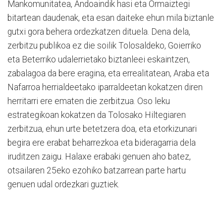
Mankomunitatea, Andoaindik hasi eta Ormaiztegi
bitartean daudenak, eta esan daiteke ehun mila biztanle
gutxi gora behera ordezkatzen dituela. Dena dela,
zerbitzu publikoa ez die soilik Tolosaldeko, Goierriko
eta Beterriko udalerrietako biztanleei eskaintzen,
zabalagoa da bere eragina, eta errealitatean, Araba eta
Nafarroa herrialdeetako iparraldeetan kokatzen diren
herritarri ere ematen die zerbitzua. Oso leku
estrategikoan kokatzen da Tolosako Hiltegiaren
zerbitzua, ehun urte betetzera doa, eta etorkizunari
begira ere erabat beharrezkoa eta bideragarria dela
iruditzen zaigu. Halaxe erabaki genuen aho batez,
otsailaren 25eko ezohiko batzarrean parte hartu
genuen udal ordezkari guztiek.