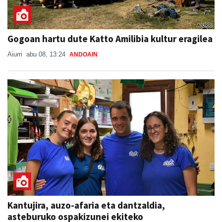
Gogoan hartu dute Katto Amilibia kultur eragilea
Aiurri
abu 08, 13:24
ANDOAIN
Kantujira, auzo-afaria eta dantzaldia,
asteburuko ospakizunei ekiteko