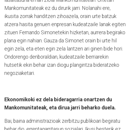
lasaitasuna eman ziola Mankomunitateari. Urtetan
Mankomunitateak ez du dirurik jarri. Nolanahi ere,
ikusita zorrak handitzen zihoazela, orain urte batzuk
atzera hasita genuen enpresan kudeatzaile lanak egiten
zituen Fernando Simonetekin hizketan, aurrera begirako
plana egin nahian. Gauza da Simonet orain bi urte hil
egin zela, eta eten egin zela lantzen ari ginen bide hori.
Ondorengo denboraldian, kudeatzaile berriarekin
hutsetik ekin behar izan diogu plangintza bideratzeko
negoziaketari.
Ekonomikoki ez dela bideragarria onartzen du
Mankomunitateak, eta dirua jarri beharko duela.
Bai, baina administrazioak zerbitzu publikoari begiratu
behar dio, errentagarritasun sozialari. Ikusi besterik ez