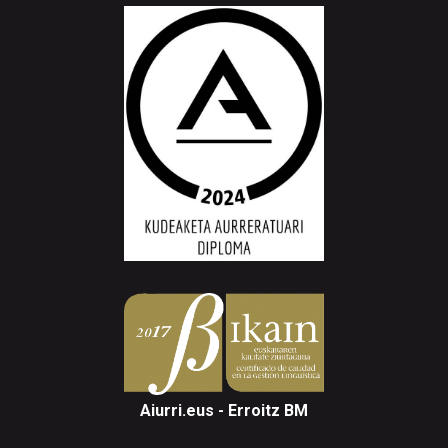
Aiurri.eus - Erroitz BM