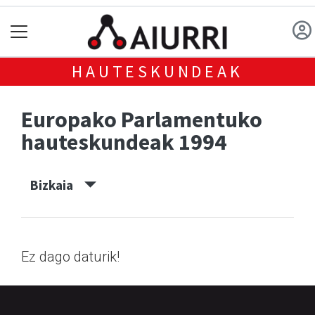
HAUTESKUNDEAK
Europako Parlamentuko
hauteskundeak 1994
Bizkaia
Ez dago daturik!