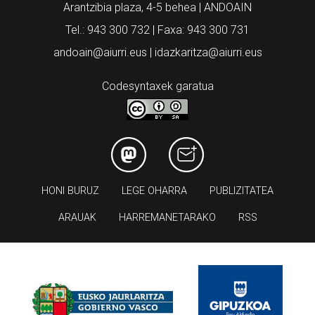
Arantzibia plaza, 4-5 behea | ANDOAIN
Tel.: 943 300 732 | Faxa: 943 300 731
andoain@aiurri.eus | idazkaritza@aiurri.eus
Codesyntaxek garatua
HONI BURUZ
LEGE OHARRA
PUBLIZITATEA
ARAUAK
HARREMANETARAKO
RSS