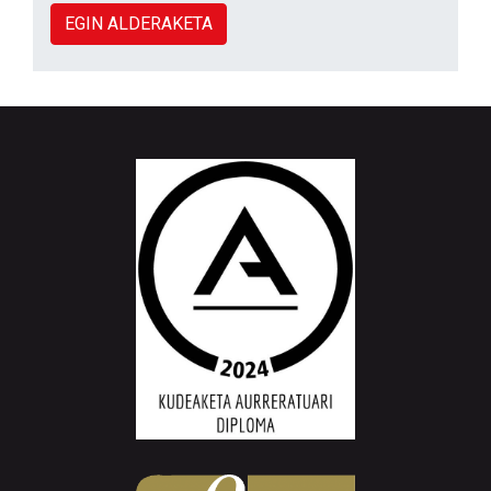
EGIN ALDERAKETA