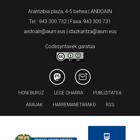
Arantzibia plaza, 4-5 behea | ANDOAIN
Tel.: 943 300 732 | Faxa: 943 300 731
andoain@aiurri.eus | idazkaritza@aiurri.eus
Codesyntaxek garatua
HONI BURUZ
LEGE OHARRA
PUBLIZITATEA
ARAUAK
HARREMANETARAKO
RSS