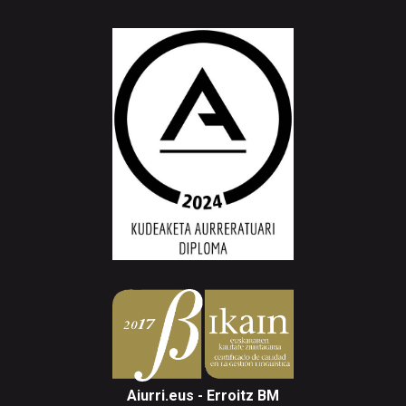
Aiurri.eus - Erroitz BM