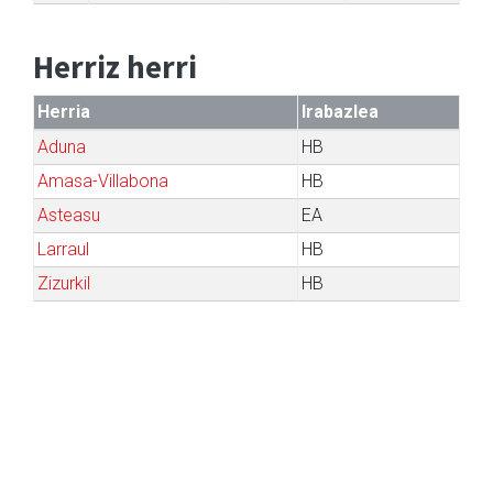
Herriz herri
Herria
Irabazlea
Aduna
HB
Amasa-Villabona
HB
Asteasu
EA
Larraul
HB
Zizurkil
HB