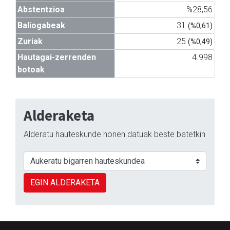
Abstentzioa
%28,56
Baliogabeak
31
(%0,61)
Zuriak
25
(%0,49)
Hautagai-zerrenden
4.998
botoak
Alderaketa
Alderatu hauteskunde honen datuak beste batetkin
EGIN ALDERAKETA