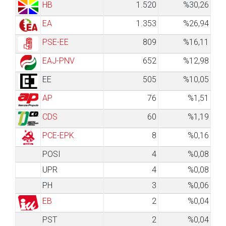
HB
1.520
%30,26
EA
1.353
%26,94
PSE-EE
809
%16,11
EAJ-PNV
652
%12,98
EE
505
%10,05
AP
76
%1,51
CDS
60
%1,19
PCE-EPK
8
%0,16
POSI
4
%0,08
UPR
4
%0,08
PH
3
%0,06
EB
2
%0,04
PST
2
%0,04