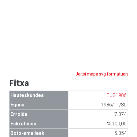
Jaitsi mapa svg formatuan
Fitxa
Hauteskundea
EUS1986
Eguna
1986/11/30
Errolda
7.074
Eskrutinioa
% 100,00
Boto-emaileak
5.054