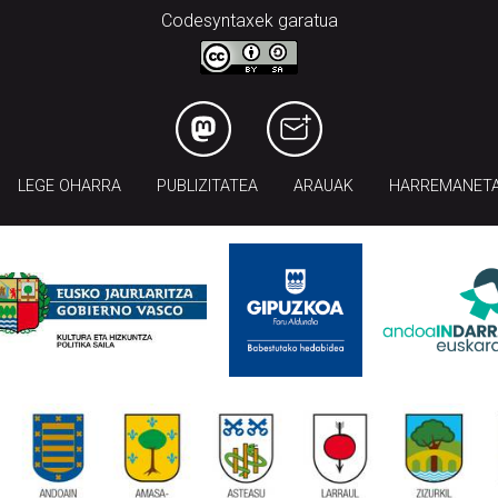
Codesyntaxek garatua
LEGE OHARRA
PUBLIZITATEA
ARAUAK
HARREMANET