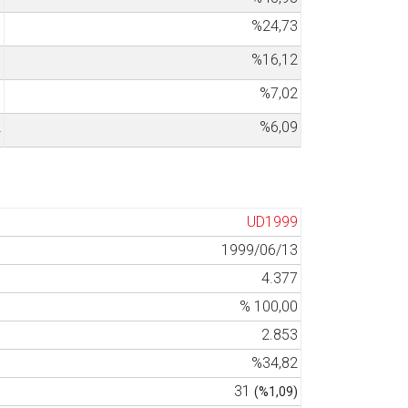
8
%24,73
5
%16,12
8
%7,02
2
%6,09
UD1999
1999/06/13
4.377
% 100,00
2.853
%34,82
31
(%1,09)