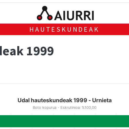
HAUTESKUNDEAK
deak 1999
Udal hauteskundeak 1999 - Urnieta
Boto kopurua - Eskrutinioa: %100,00