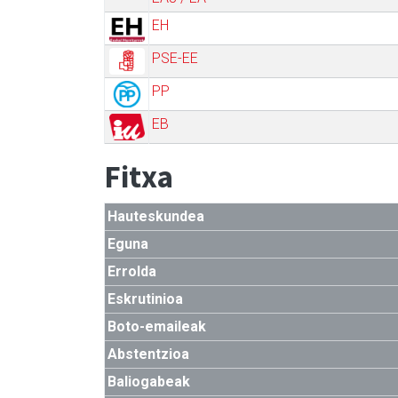
EH
PSE-EE
PP
EB
Fitxa
Hauteskundea
Eguna
Errolda
Eskrutinioa
Boto-emaileak
Abstentzioa
Baliogabeak