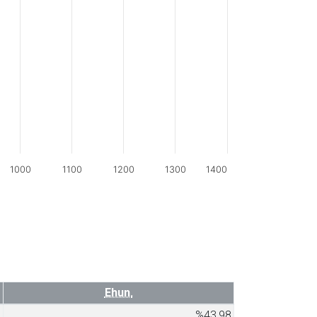
1000
1100
1200
1300
1400
Ehun.
1
%43,98