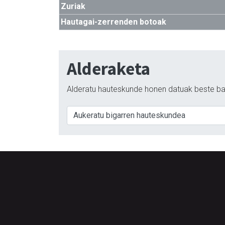
Zuriak
Hautagai-zerrenden botoak
Alderaketa
Alderatu hauteskunde honen datuak beste ba