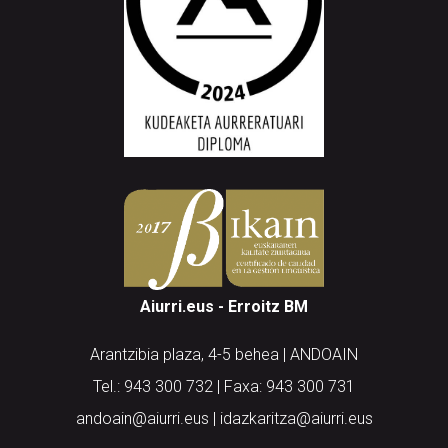
Aiurri.eus - Erroitz BM
Arantzibia plaza, 4-5 behea | ANDOAIN
Tel.: 943 300 732 | Faxa: 943 300 731
andoain@aiurri.eus | idazkaritza@aiurri.eus