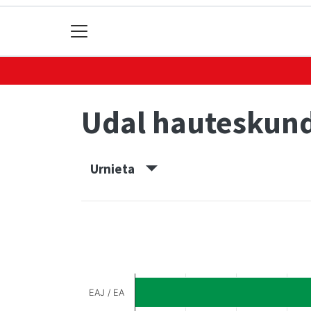
Udal hauteskun
Urnieta
EAJ / EA