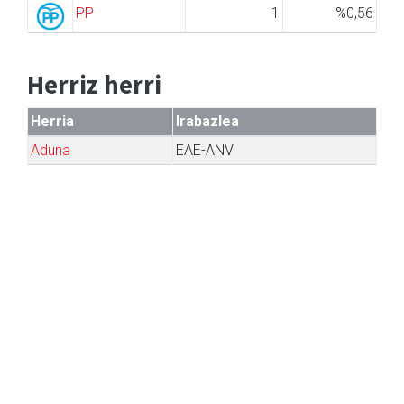
PP
1
%0,56
Herriz herri
Herria
Irabazlea
Aduna
EAE-ANV