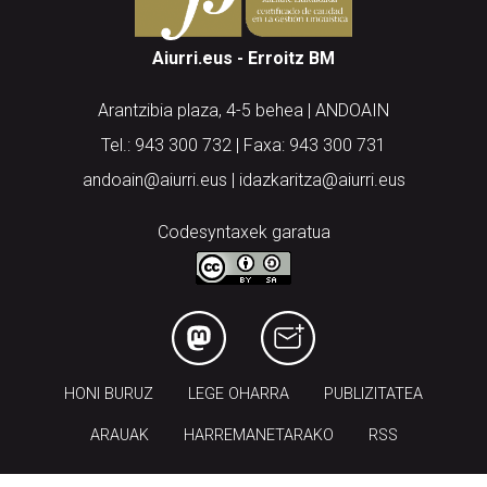
Aiurri.eus - Erroitz BM
Arantzibia plaza, 4-5 behea | ANDOAIN
Tel.: 943 300 732 | Faxa: 943 300 731
andoain@aiurri.eus | idazkaritza@aiurri.eus
Codesyntaxek garatua
HONI BURUZ
LEGE OHARRA
PUBLIZITATEA
ARAUAK
HARREMANETARAKO
RSS