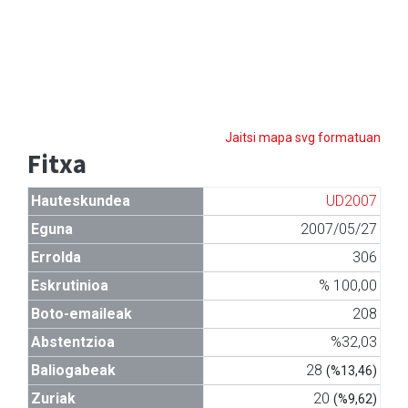
Jaitsi mapa svg formatuan
Fitxa
Hauteskundea
UD2007
Eguna
2007/05/27
Errolda
306
Eskrutinioa
% 100,00
Boto-emaileak
208
Abstentzioa
%32,03
Baliogabeak
28
(%13,46)
Zuriak
20
(%9,62)