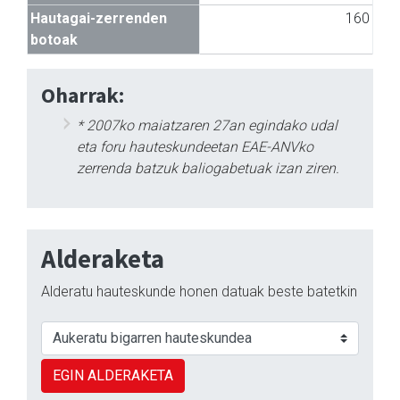
Hautagai-zerrenden
160
botoak
Oharrak:
* 2007ko maiatzaren 27an egindako udal
eta foru hauteskundeetan EAE-ANVko
zerrenda batzuk baliogabetuak izan ziren.
Alderaketa
Alderatu hauteskunde honen datuak beste batetkin
EGIN ALDERAKETA