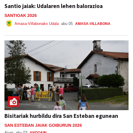
Santio jaiak: Udalaren lehen balorazioa
SANTIOAK 2026
Amasa-Villabonako Udala
abu 05
AMASA-VILLABONA
Bisitariak hurbildu dira San Esteban egunean
SAN ESTEBAN JAIAK GOIBURUN 2026
Aiurri
abu 03
ANDOAIN