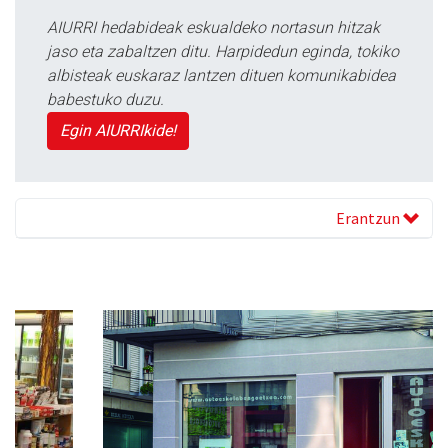
AIURRI hedabideak eskualdeko nortasun hitzak
jaso eta zabaltzen ditu. Harpidedun eginda, tokiko
albisteak euskaraz lantzen dituen komunikabidea
babestuko duzu.
Egin AIURRIkide!
Erantzun