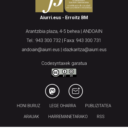
Aiurri.eus - Erroitz BM
Arantzibia plaza, 4-5 behea | ANDOAIN
Tel.: 943 300 732 | Faxa: 943 300 731
andoain@aiurri.eus | idazkaritza@aiurri.eus
Codesyntaxek garatua
HONI BURUZ
LEGE OHARRA
PUBLIZITATEA
ARAUAK
HARREMANETARAKO
RSS