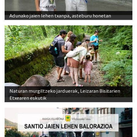
Adunako jaien lehen txanpa, asteburu honetan
Naturan murgiltzeko jarduerak, Leizaran Bisitarien
Etxearen eskutik