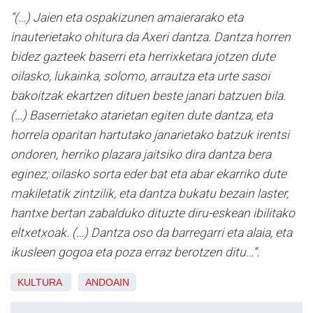
“(…) Jaien eta ospakizunen amaierarako eta
inauterietako ohitura da Axeri dantza. Dantza horren
bidez gazteek baserri eta herrixketara jotzen dute
oilasko, lukainka, solomo, arrautza eta urte sasoi
bakoitzak ekartzen dituen beste janari batzuen bila.
(…) Baserrietako atarietan egiten dute dantza, eta
horrela oparitan hartutako janarietako batzuk irentsi
ondoren, herriko plazara jaitsiko dira dantza bera
eginez; oilasko sorta eder bat eta abar ekarriko dute
makiletatik zintzilik, eta dantza bukatu bezain laster,
hantxe bertan zabalduko dituzte diru-eskean ibilitako
eltxetxoak. (…) Dantza oso da barregarri eta alaia, eta
ikusleen gogoa eta poza erraz berotzen ditu…”.
KULTURA
ANDOAIN