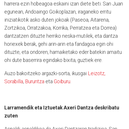
harrera ezin hobeagoa eskaini izan diete beti. San Juan
egunean, Andoaingo Goikoplazan, iraganeko erritu
iniziatikotik asko duten jokoak (Paseoa, Aitarena,
Zortzikoa, Orratzakoa, Korrika, Perratzea eta Dorrea)
dantzatzen dituzte herriko neska-mutilek, eta dantza
horiexek berak, gehi arin-arin eta fandagoa egin ohi
dituzte, eta ondoren, hamaiketako eder batekin amaitu
ohi dute baserrira egindako bixita, guztiek ere.
Auzo bakoitzeko argazki-sorta, ikusgai
Leizotz,
Sorabilla
,
Buruntza
eta
Goiburu
.
Larramendik eta Iztuetak Axeri Dantza deskribatu
zuten
Aspaldi-aspaldikoa da Axeri Dantzaren tradizioa, San