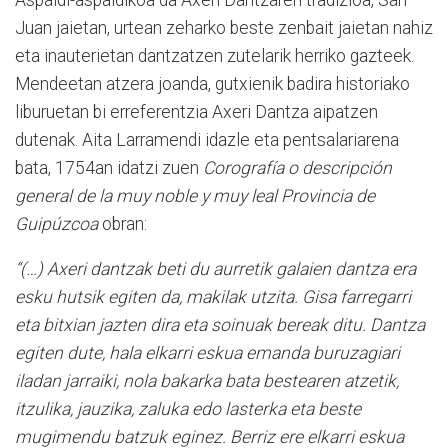
Juan jaietan, urtean zeharko beste zenbait jaietan nahiz
eta inauterietan dantzatzen zutelarik herriko gazteek.
Mendeetan atzera joanda, gutxienik badira historiako
liburuetan bi erreferentzia Axeri Dantza aipatzen
dutenak. Aita Larramendi idazle eta pentsalariarena
bata, 1754an idatzi zuen
Corografía o descripción
general de la muy noble y muy leal Provincia de
Guipúzcoa
obran:
“(…) Axeri dantzak beti du aurretik galaien dantza era
esku hutsik egiten da, makilak utzita. Gisa farregarri
eta bitxian jazten dira eta soinuak bereak ditu. Dantza
egiten dute, hala elkarri eskua emanda buruzagiari
iladan jarraiki, nola bakarka bata bestearen atzetik,
itzulika, jauzika, zaluka edo lasterka eta beste
mugimendu batzuk eginez. Berriz ere elkarri eskua