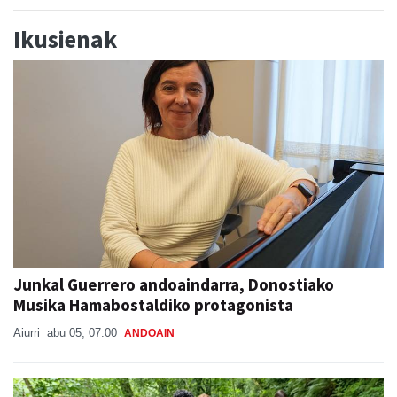
Ikusienak
Junkal Guerrero andoaindarra, Donostiako
Musika Hamabostaldiko protagonista
Aiurri
abu 05, 07:00
ANDOAIN