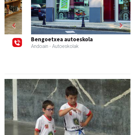
Previous
Next
Bengoetxea autoeskola
Andoain
- Autoeskolak