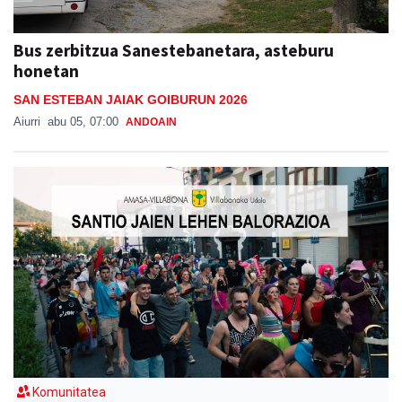
Bus zerbitzua Sanestebanetara, asteburu
honetan
SAN ESTEBAN JAIAK GOIBURUN 2026
Aiurri
abu 05, 07:00
ANDOAIN
Komunitatea