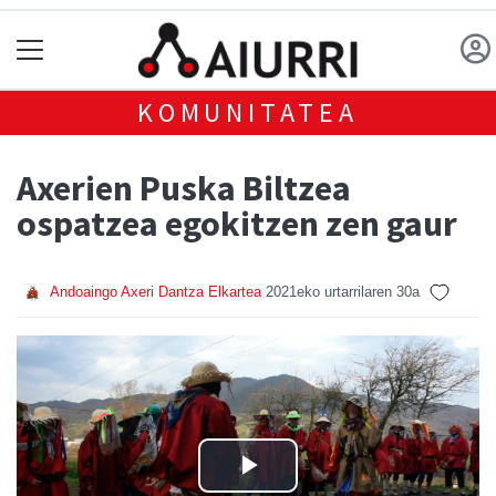
KOMUNITATEA
Axerien Puska Biltzea
ospatzea egokitzen zen gaur
Andoaingo Axeri Dantza Elkartea
2021eko urtarrilaren 30a