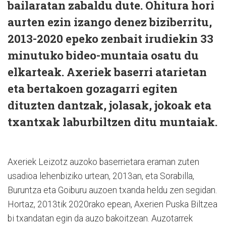
bailaratan zabaldu dute. Ohitura hori
aurten ezin izango denez biziberritu,
2013-2020 epeko zenbait irudiekin 33
minutuko bideo-muntaia osatu du
elkarteak. Axeriek baserri atarietan
eta bertakoen gozagarri egiten
dituzten dantzak, jolasak, jokoak eta
txantxak laburbiltzen ditu muntaiak.
Axeriek Leizotz auzoko baserrietara eraman zuten
usadioa lehenbiziko urtean, 2013an, eta Sorabilla,
Buruntza eta Goiburu auzoen txanda heldu zen segidan.
Hortaz, 2013tik 2020rako epean, Axerien Puska Biltzea
bi txandatan egin da auzo bakoitzean. Auzotarrek