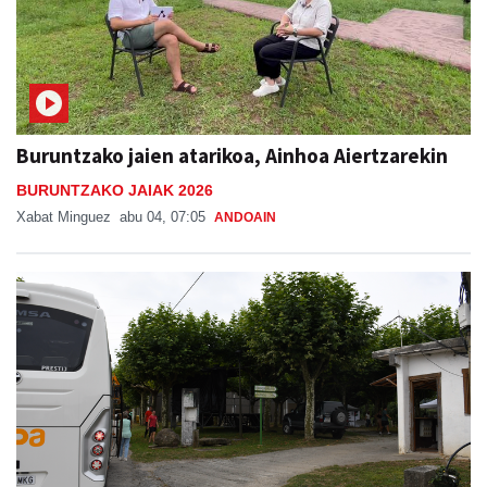
Buruntzako jaien atarikoa, Ainhoa Aiertzarekin
BURUNTZAKO JAIAK 2026
Xabat Minguez
abu 04, 07:05
ANDOAIN