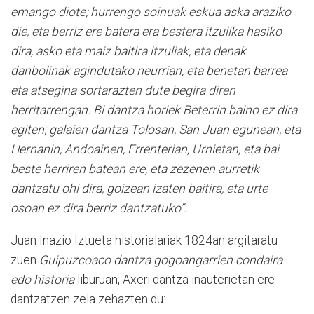
emango diote; hurrengo soinuak eskua aska araziko
die, eta berriz ere batera era bestera itzulika hasiko
dira, asko eta maiz baitira itzuliak, eta denak
danbolinak agindutako neurrian, eta benetan barrea
eta atsegina sortarazten dute begira diren
herritarrengan. Bi dantza horiek Beterrin baino ez dira
egiten; galaien dantza Tolosan, San Juan egunean, eta
Hernanin, Andoainen, Errenterian, Urnietan, eta bai
beste herriren batean ere, eta zezenen aurretik
dantzatu ohi dira, goizean izaten baitira, eta urte
osoan ez dira berriz dantzatuko”.
Juan Inazio Iztueta historialariak 1824an argitaratu
zuen
Guipuzcoaco dantza gogoangarrien condaira
edo historia
liburuan, Axeri dantza inauterietan ere
dantzatzen zela zehazten du: