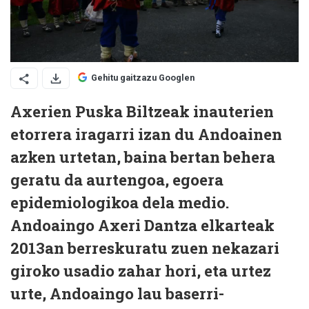
Gehitu gaitzazu Googlen
Axerien Puska Biltzeak inauterien
etorrera iragarri izan du Andoainen
azken urtetan, baina bertan behera
geratu da aurtengoa, egoera
epidemiologikoa dela medio.
Andoaingo Axeri Dantza elkarteak
2013an berreskuratu zuen nekazari
giroko usadio zahar hori, eta urtez
urte, Andoaingo lau baserri-