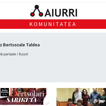
KOMUNITATEA
z Bertsozale Taldea
ik partaide / 8 post