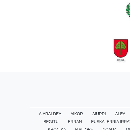
AIARALDEA
AIKOR
AIURRI
ALEA
BEGITU
ERRAN
EUSKALERRIA IRRA
KRONIKA
MAILOPE
NOAUA
O