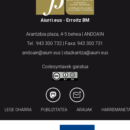
Aiurri.eus - Erroitz BM
Arantzibia plaza, 4-5 behea | ANDOAIN
Tel.: 943 300 732 | Faxa: 943 300 731
andoain@aiurri.eus | idazkaritza@aiurri.eus
Codesyntaxek garatua
LEGE OHARRA
PUBLIZITATEA
ARAUAK
HARREMANET