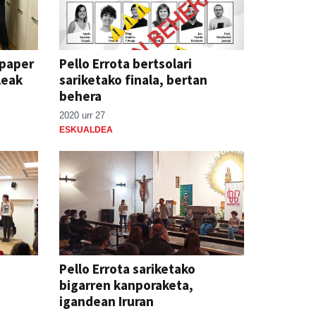
-paper
Pello Errota bertsolari
leak
sariketako finala, bertan
behera
2020 urr 27
ESKUALDEA
Pello Errota sariketako
bigarren kanporaketa,
igandean Iruran