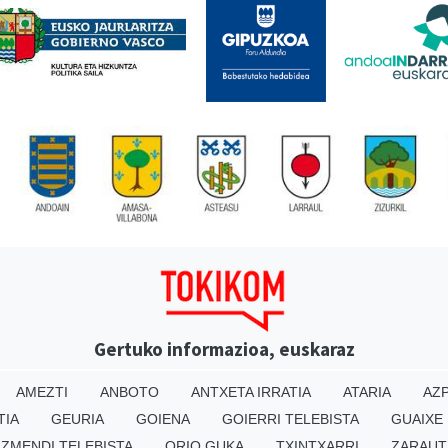
Gertuko informazioa, euskaraz
AMEZTI
ANBOTO
ANTXETA IRRATIA
ATARIA
AZP
TIA
GEURIA
GOIENA
GOIERRI TELEBISTA
GUAIXE
IZMENDI TELEBISTA
ORIO GUKA
TXINTXARRI
ZARAUT