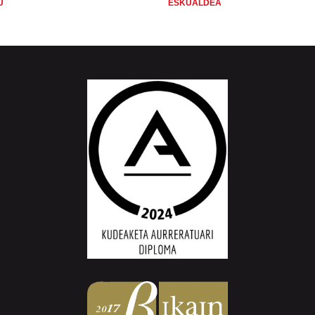
U
ESKUALDEA