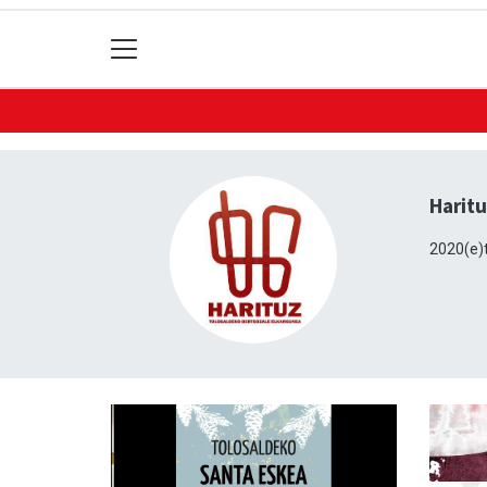
Haritu
2020(e)t