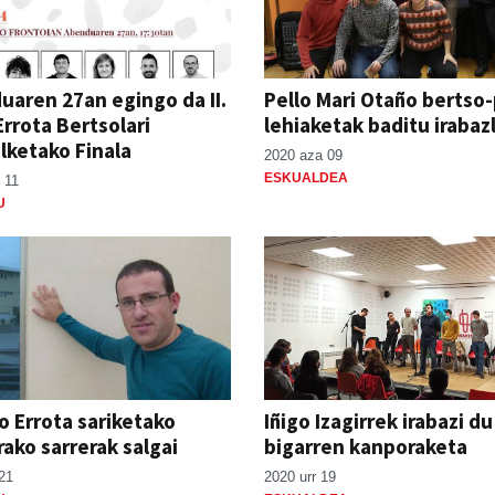
aren 27an egingo da II.
Pello Mari Otaño bertso
Errota Bertsolari
lehiaketak baditu irabaz
lketako Finala
2020 aza 09
ESKUALDEA
 11
U
llo Errota sariketako
Iñigo Izagirrek irabazi du
rako sarrerak salgai
bigarren kanporaketa
21
2020 urr 19