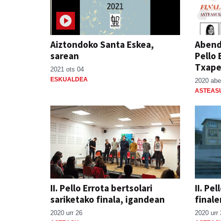
Aiztondoko Santa Eskea,
Abendu
sarean
Pello 
Txape
2021 ots 04
ESKUALDEA
2020 abe
ASTEAS
II. Pello Errota bertsolari
II. Pe
sariketako finala, igandean
finale
2020 urr 26
2020 urr 