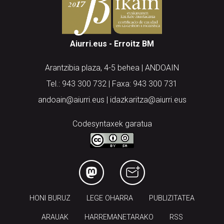
Aiurri.eus - Erroitz BM
Arantzibia plaza, 4-5 behea | ANDOAIN
Tel.: 943 300 732 | Faxa: 943 300 731
andoain@aiurri.eus | idazkaritza@aiurri.eus
Codesyntaxek garatua
HONI BURUZ
LEGE OHARRA
PUBLIZITATEA
ARAUAK
HARREMANETARAKO
RSS