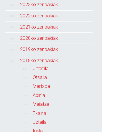
2023ko zenbakiak
2022ko zenbakiak
2021ko zenbakiak
2020ko zenbakiak
2019ko zenbakiak
2018ko zenbakiak
Urtarrila
Otsaila
Martxoa
Apirila
Maiatza
Ekaina
Uztaila
Iraila