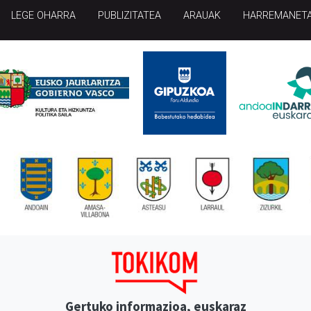
LEGE OHARRA
PUBLIZITATEA
ARAUAK
HARREMANET
Gertuko informazioa, euskaraz