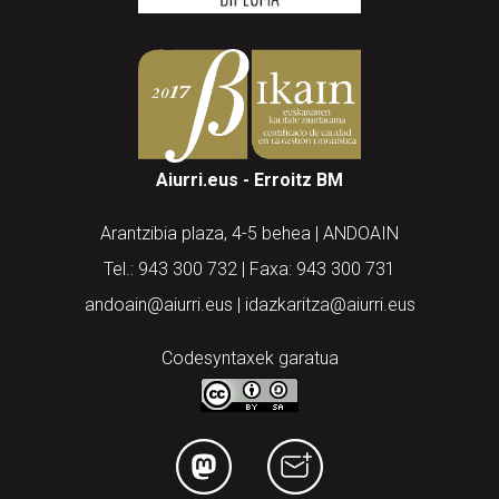
Aiurri.eus - Erroitz BM
Arantzibia plaza, 4-5 behea | ANDOAIN
Tel.: 943 300 732 | Faxa: 943 300 731
andoain@aiurri.eus | idazkaritza@aiurri.eus
Codesyntaxek garatua