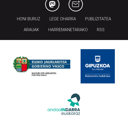
HONI BURUZ
LEGE OHARRA
PUBLIZITATEA
ARAUAK
HARREMANETARAKO
RSS