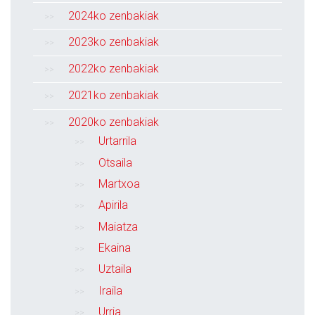
2024ko zenbakiak
2023ko zenbakiak
2022ko zenbakiak
2021ko zenbakiak
2020ko zenbakiak
Urtarrila
Otsaila
Martxoa
Apirila
Maiatza
Ekaina
Uztaila
Iraila
Urria