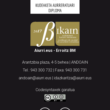
Aiurri.eus - Erroitz BM
Arantzibia plaza, 4-5 behea | ANDOAIN
Tel.: 943 300 732 | Faxa: 943 300 731
andoain@aiurri.eus | idazkaritza@aiurri.eus
Codesyntaxek garatua