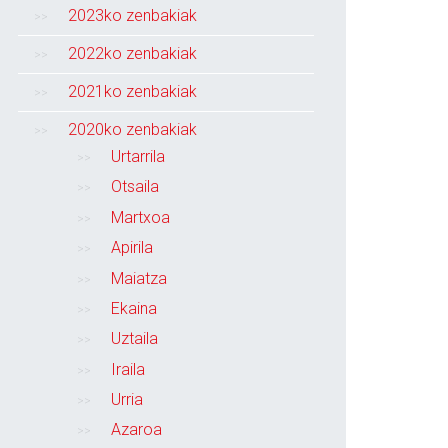
2023ko zenbakiak
2022ko zenbakiak
2021ko zenbakiak
2020ko zenbakiak
Urtarrila
Otsaila
Martxoa
Apirila
Maiatza
Ekaina
Uztaila
Iraila
Urria
Azaroa