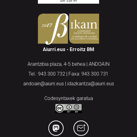
Aiurri.eus - Erroitz BM
Arantzibia plaza, 4-5 behea | ANDOAIN
Tel.: 943 300 732 | Faxa: 943 300 731
andoain@aiurri.eus | idazkaritza@aiurri.eus
Codesyntaxek garatua