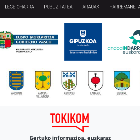
LEGE OHARRA
PUBLIZITATEA
ARAUAK
HARREMANET
Gertuko informazioa, euskaraz