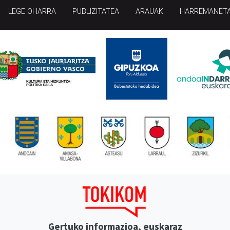
LEGE OHARRA
PUBLIZITATEA
ARAUAK
HARREMANET
Gertuko informazioa, euskaraz