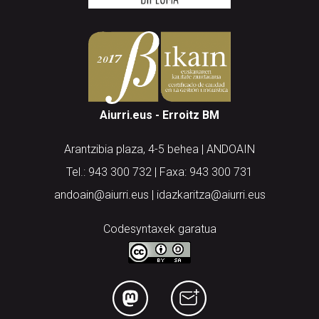
Aiurri.eus - Erroitz BM
Arantzibia plaza, 4-5 behea | ANDOAIN
Tel.: 943 300 732 | Faxa: 943 300 731
andoain@aiurri.eus | idazkaritza@aiurri.eus
Codesyntaxek garatua