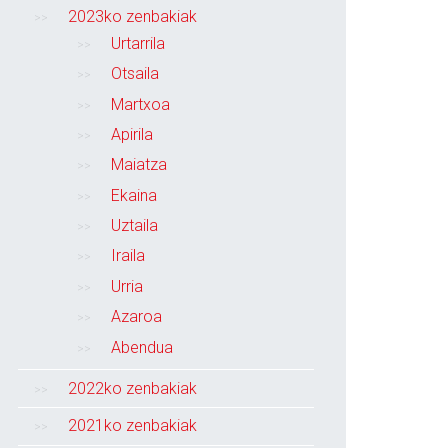
2023ko zenbakiak
Urtarrila
Otsaila
Martxoa
Apirila
Maiatza
Ekaina
Uztaila
Iraila
Urria
Azaroa
Abendua
2022ko zenbakiak
2021ko zenbakiak