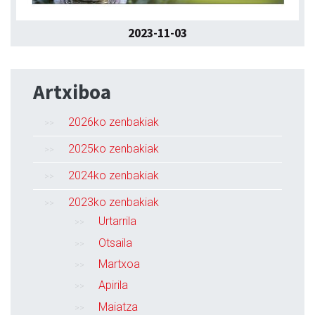
2023-11-03
Artxiboa
2026ko zenbakiak
2025ko zenbakiak
2024ko zenbakiak
2023ko zenbakiak
Urtarrila
Otsaila
Martxoa
Apirila
Maiatza