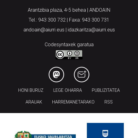
Arantzibia plaza, 4-5 behea | ANDOAIN
Tel.: 943 300 732 | Faxa: 943 300 731
andoain@aiurri.eus | idazkaritza@aiurri.eus
Codesyntaxek garatua
HONI BURUZ
LEGE OHARRA
PUBLIZITATEA
ARAUAK
HARREMANETARAKO
RSS