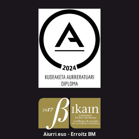
Aiurri.eus - Erroitz BM