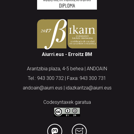
Aiurri.eus - Erroitz BM
Arantzibia plaza, 4-5 behea | ANDOAIN
Tel.: 943 300 732 | Faxa: 943 300 731
andoain@aiurri.eus | idazkaritza@aiurri.eus
Codesyntaxek garatua