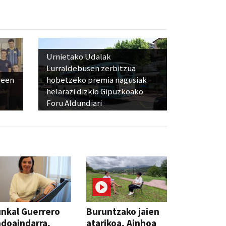
Urnietako Udalak
Lurraldebusen zerbitzua
leen
hobetzeko premia nagusiak
helarazi dizkio Gipuzkoako
Foru Aldundiari
nkal Guerrero
Buruntzako jaien
doaindarra,
atarikoa, Ainhoa