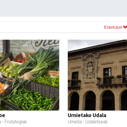
Erantzun
pe
Urnietako Udala
a
- Frutategiak
Urnieta
- Udaletxeak