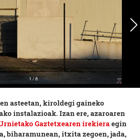
en asteetan, kiroldegi gaineko
ko instalazioak. Izan ere, azaroaren
Urnietako Gaztetxearen irekiera
egin
a, biharamunean, itxita zegoen, jada,