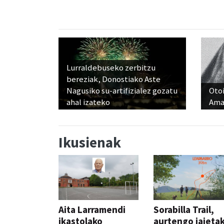
Lurraldebuseko zerbitzu
bereziak, Donostiako Aste
Nagusiko su-artifizialez gozatu
Otoi
ahal izateko
Ama
Ikusienak
Aita Larramendi
Sorabilla Trail,
ikastolako
aurtengo jaieta