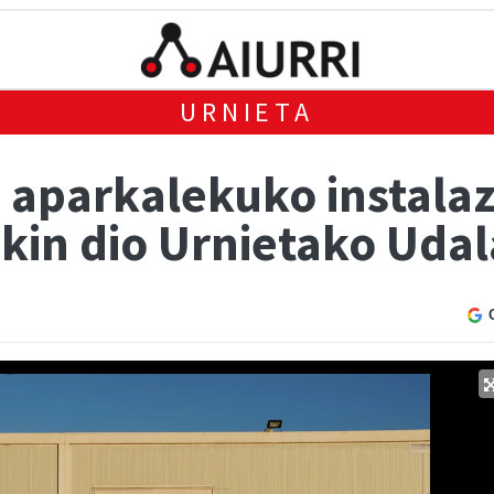
URNIETA
o aparkalekuko instala
kin dio Urnietako Uda