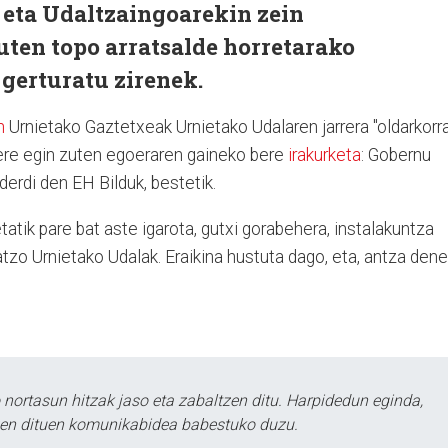
 eta Udaltzaingoarekin zein
uten topo arratsalde horretarako
 gerturatu zirenek.
n
Urnietako Gaztetxeak Urnietako Udalaren jarrera "oldarkorra
k ere egin zuten egoeraren gaineko bere
irakurketa
: Gobernu
lderdi den EH Bilduk, bestetik.
etatik pare bat aste igarota, gutxi gorabehera, instalakuntza
tzo Urnietako Udalak. Eraikina hustuta dago, eta, antza dene
ortasun hitzak jaso eta zabaltzen ditu. Harpidedun eginda,
tzen dituen komunikabidea babestuko duzu.