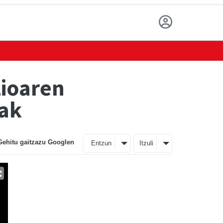
zioaren
lak
Gehitu gaitzazu Googlen
Entzun
Itzuli