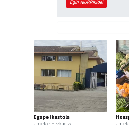
Egin AIURRIkide!
Egape Ikastola
Itxas
Urnieta
- Hezkuntza
Urniet