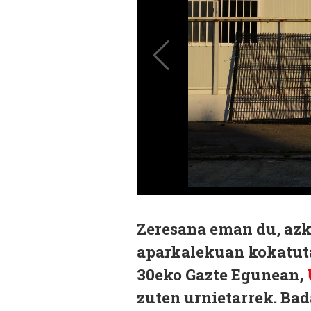
Zeresana eman du, azk
aparkalekuan kokatuta
30eko Gazte Egunean,
zuten urnietarrek. Bad