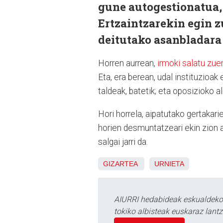
gune autogestionatua,
Ertzaintzarekin egin z
deitutako asanbladara
Horren aurrean,
irmoki salatu zue
Eta, era berean, udal instituzioa
taldeak, batetik; eta oposizioko a
Hori horrela, aipatutako gertakari
horien desmuntatzeari ekin zion a
salgai jarri da.
GIZARTEA
URNIETA
AIURRI hedabideak eskualdeko n
tokiko albisteak euskaraz lan