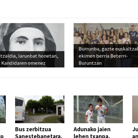
Burrunba, gazte euskaltza
tzaldia, larunbat honetan,
ekimen berria Beterri-
 Kandidaren omenez
Buruntzan
Bus zerbitzua
Adunako jaien
Ju
ko
Sanestebanetara,
lehen txanpa,
an