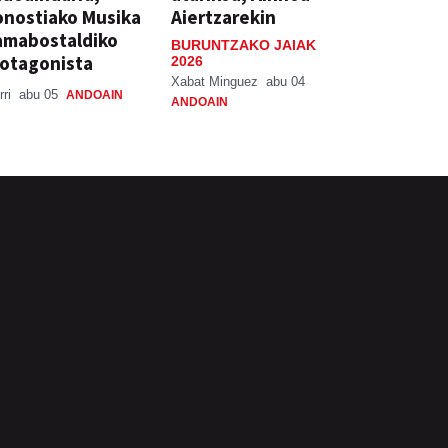
nostiako Musika
Aiertzarekin
amabostaldiko
BURUNTZAKO JAIAK
otagonista
2026
Xabat Minguez
abu 04
rri
abu 05
ANDOAIN
ANDOAIN