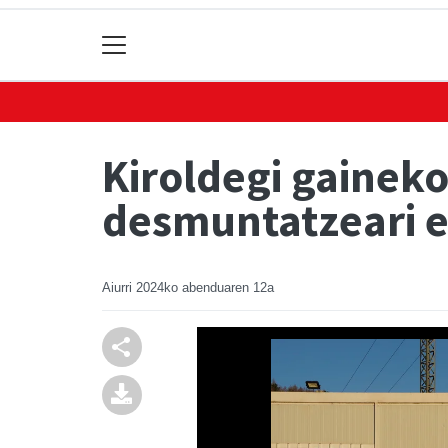
Kiroldegi gainek
desmuntatzeari e
Aiurri
2024ko abenduaren 12a