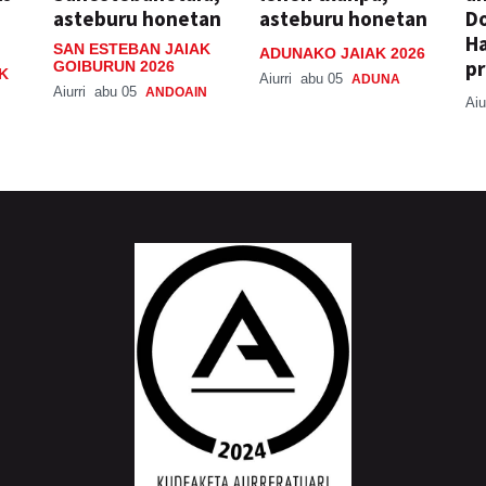
asteburu honetan
asteburu honetan
Do
H
SAN ESTEBAN JAIAK
ADUNAKO JAIAK 2026
pr
GOIBURUN 2026
K
Aiurri
abu 05
ADUNA
Aiurri
abu 05
ANDOAIN
Aiu