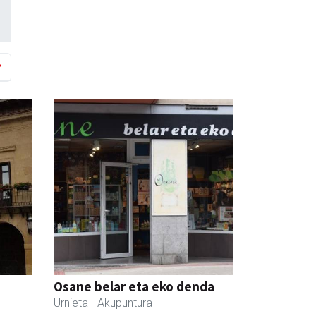
Osane belar eta eko denda
Urnieta
- Akupuntura