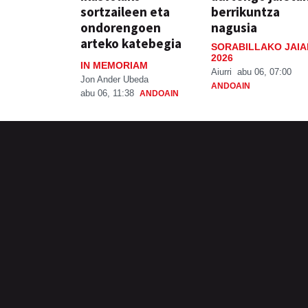
sortzaileen eta
berrikuntza
ondorengoen
nagusia
arteko katebegia
SORABILLAKO JAIA
2026
IN MEMORIAM
Aiurri
abu 06, 07:00
Jon Ander Ubeda
ANDOAIN
abu 06, 11:38
ANDOAIN