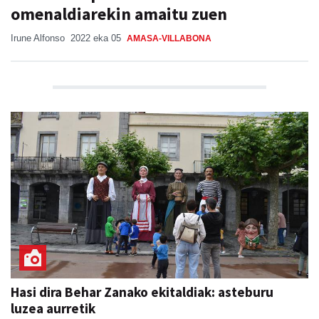
omenaldiarekin amaitu zuen
Irune Alfonso
2022 eka 05
AMASA-VILLABONA
Hasi dira Behar Zanako ekitaldiak: asteburu
luzea aurretik