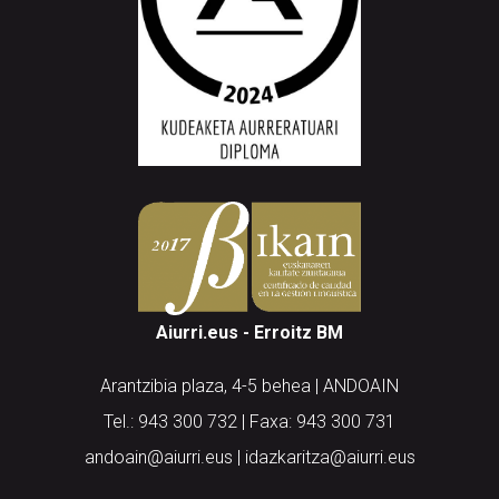
Aiurri.eus - Erroitz BM
Arantzibia plaza, 4-5 behea | ANDOAIN
Tel.: 943 300 732 | Faxa: 943 300 731
andoain@aiurri.eus | idazkaritza@aiurri.eus