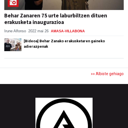
Behar Zanaren 75 urte laburbiltzen dituen
erakusketa inaugurazioa
Irune Alfonso
2022 mai 26
AMASA-VILLABONA
[Bideoa] Behar Zanako erakusketaren gaineko
adierazpenak
»» Albiste gehiago