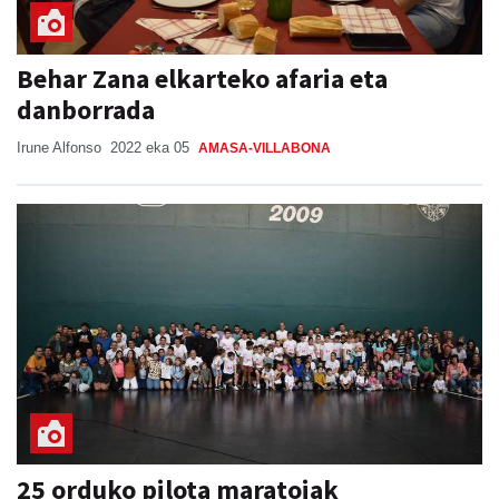
Behar Zana elkarteko afaria eta
danborrada
Irune Alfonso
2022 eka 05
AMASA-VILLABONA
25 orduko pilota maratoiak