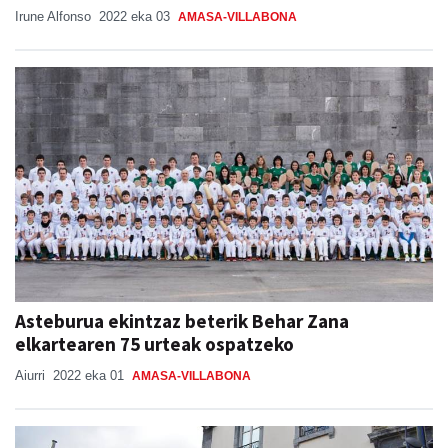
Irune Alfonso
2022 eka 03
AMASA-VILLABONA
Asteburua ekintzaz beterik Behar Zana
elkartearen 75 urteak ospatzeko
Aiurri
2022 eka 01
AMASA-VILLABONA