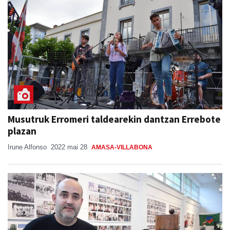
Musutruk Erromeri taldearekin dantzan Errebote
plazan
Irune Alfonso
2022 mai 28
AMASA-VILLABONA