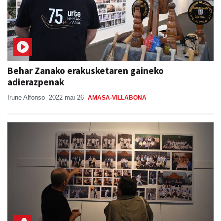
Behar Zanako erakusketaren gaineko
adierazpenak
Irune Alfonso
2022 mai 26
AMASA-VILLABONA