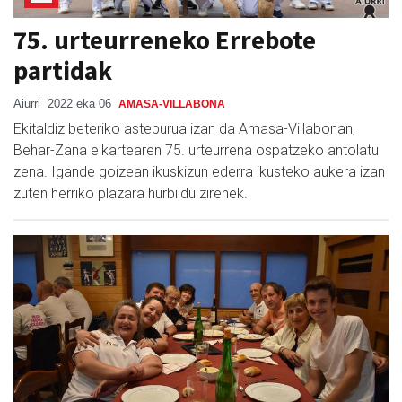
75. urteurreneko Errebote
partidak
Aiurri
2022 eka 06
AMASA-VILLABONA
Ekitaldiz beteriko asteburua izan da Amasa-Villabonan,
Behar-Zana elkartearen 75. urteurrena ospatzeko antolatu
zena. Igande goizean ikuskizun ederra ikusteko aukera izan
zuten herriko plazara hurbildu zirenek.