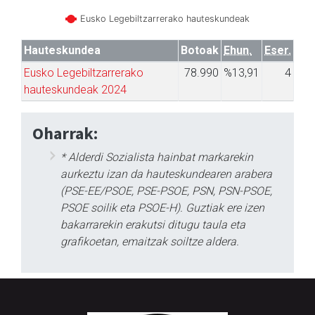
Eusko Legebiltzarrerako hauteskundeak
Hauteskundea
Botoak
Ehun.
Eser.
Eusko Legebiltzarrerako
78.990
%13,91
4
hauteskundeak 2024
Oharrak:
* Alderdi Sozialista hainbat markarekin
aurkeztu izan da hauteskundearen arabera
(PSE-EE/PSOE, PSE-PSOE, PSN, PSN-PSOE,
PSOE soilik eta PSOE-H). Guztiak ere izen
bakarrarekin erakutsi ditugu taula eta
grafikoetan, emaitzak soiltze aldera.