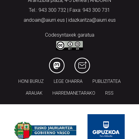
Arantzibia plaza, 4-5 behea | ANDOAIN
Tel.: 943 300 732 | Faxa: 943 300 731
andoain@aiurri.eus | idazkaritza@aiurri.eus
Codesyntaxek garatua
HONI BURUZ
LEGE OHARRA
PUBLIZITATEA
ARAUAK
HARREMANETARAKO
RSS