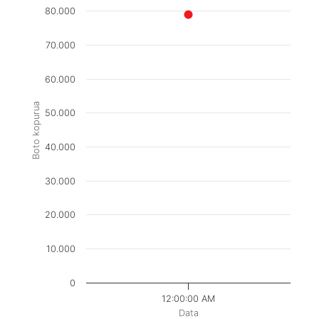
80.000
70.000
60.000
Boto kopurua
50.000
40.000
30.000
20.000
10.000
0
12:00:00 AM
Data