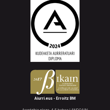
Aiurri.eus - Erroitz BM