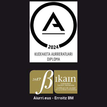
Aiurri.eus - Erroitz BM