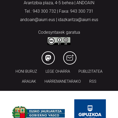
Arantzibia plaza, 4-5 behea | ANDOAIN
Tel.: 943 300 732 | Faxa: 943 300 731
andoain@aiurri.eus | idazkaritza@aiurri.eus
Codesyntaxek garatua
HONI BURUZ
LEGE OHARRA
PUBLIZITATEA
ARAUAK
HARREMANETARAKO
RSS