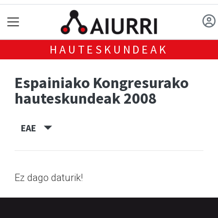
HAUTESKUNDEAK
Espainiako Kongresurako
hauteskundeak 2008
EAE
Ez dago daturik!