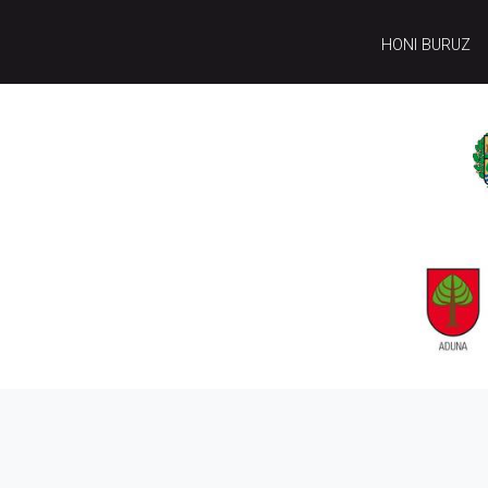
HONI BURUZ