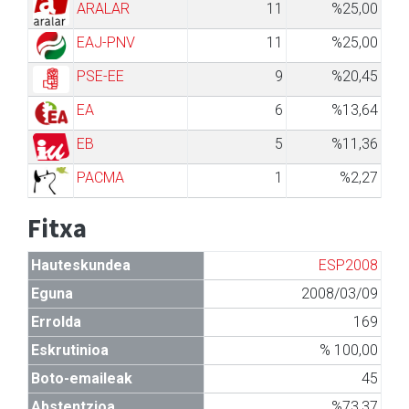
ARALAR
11
%25,00
EAJ-PNV
11
%25,00
PSE-EE
9
%20,45
EA
6
%13,64
EB
5
%11,36
PACMA
1
%2,27
Fitxa
Hauteskundea
ESP2008
Eguna
2008/03/09
Errolda
169
Eskrutinioa
% 100,00
Boto-emaileak
45
Abstentzioa
%73,37