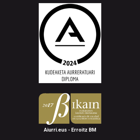
Aiurri.eus - Erroitz BM