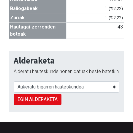
Baliogabeak
1
(%2,22)
Zuriak
1
(%2,22)
Hautagai-zerrenden
43
botoak
Alderaketa
Alderatu hauteskunde honen datuak beste batetkin
EGIN ALDERAKETA