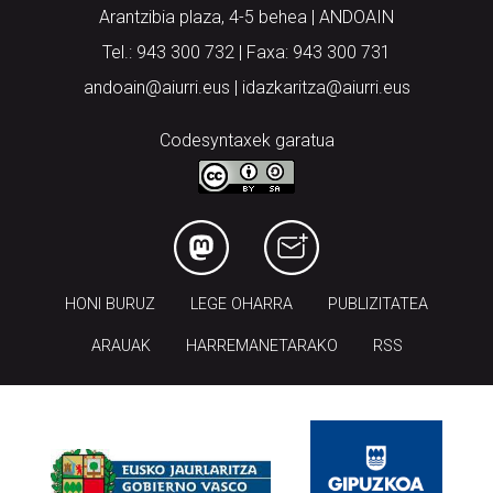
Arantzibia plaza, 4-5 behea | ANDOAIN
Tel.: 943 300 732 | Faxa: 943 300 731
andoain@aiurri.eus | idazkaritza@aiurri.eus
Codesyntaxek garatua
HONI BURUZ
LEGE OHARRA
PUBLIZITATEA
ARAUAK
HARREMANETARAKO
RSS